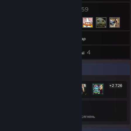
2
59
Групи
Друзі
260
Ігри
Інвентар
1
4
Знімки екрана
Рецензії
Вітрина найрідкісніших досягнень
+2 726
2 732
34%
Досягнення
У середньому здобуто досягнень