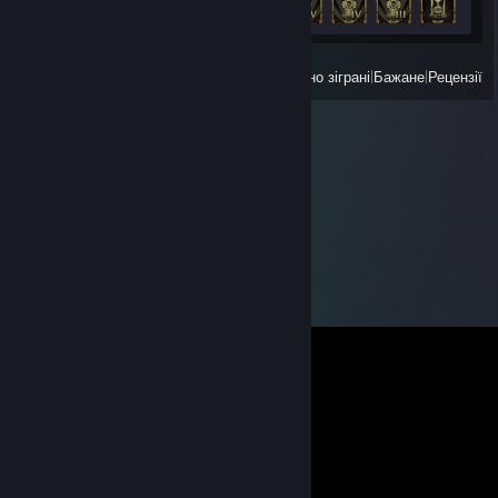
+9
Переглянути
Усі нещодавно зіграні
|
Бажане
|
Рецензії