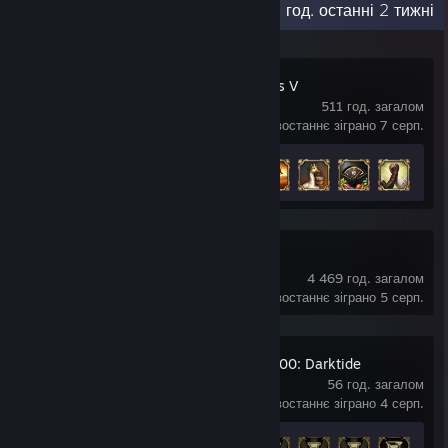
Остання активність
57,6 год. останні 2 тижні
Europa Universalis V
511 год. загалом
востаннє зіграно 7 серп.
Здобуття досягнень
17 з 75
+12
Dota 2
4 469 год. загалом
востаннє зіграно 5 серп.
Warhammer 40,000: Darktide
56 год. загалом
востаннє зіграно 4 серп.
Здобуття досягнень
14 з 36