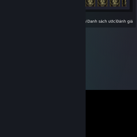
Xem:
Tất cả trò chơi gần đây
|
Danh sách ước
|
Đánh giá