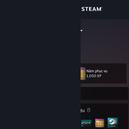
Đăng nhập
Cửa hàng
DeMeritocrat
Cộng đồng
Thông tin
Năm phục vụ
Cấp
Hỗ trợ
15
1,050 XP
Thay đổi ngôn ngữ
Rời mạng
Cài ứng dụng Steam di động
4
8
Giải thưởng hồ sơ
Huy hiệu
Xem web cho desktop