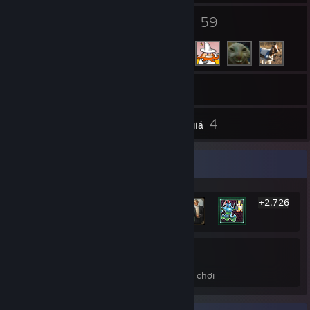
2
59
Nhóm
Bạn bè
260
Trò chơi
Kho đồ
1
4
Ảnh chụp
Đánh giá
Trưng bày thành tựu hiếm nhất
+2.726
2.732
34%
Thành tựu
Bình quân hoàn thành trò chơi