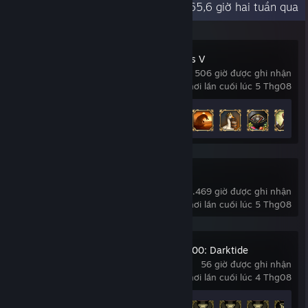
Hoạt động gần đây
65,6 giờ hai tuần qua
Europa Universalis V
506 giờ được ghi nhận
chơi lần cuối lúc 5 Thg08
Tiến trình thành tựu
17 trên 75
Dota 2
4.469 giờ được ghi nhận
chơi lần cuối lúc 5 Thg08
Warhammer 40,000: Darktide
56 giờ được ghi nhận
chơi lần cuối lúc 4 Thg08
Tiến trình thành tựu
14 trên 36