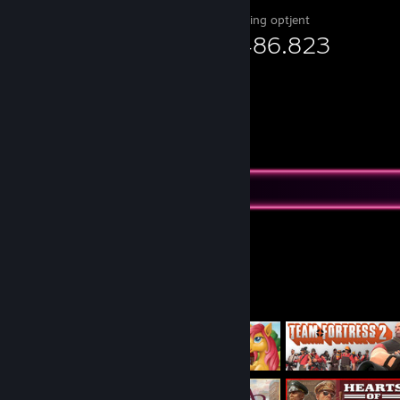
Erfaring optjent
30.486.823
Spilsamler
0
0
20
spil ejet
DLC ejet
Anmeldelser
Udvalgte spil