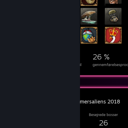
3.979
8
26 %
Præstationer
100% gennemførte spil
gennemførelsesproce
Salien-statistikker
Steam-sommersaliens 2018
Opnået level
Besejrede bosser
25
26