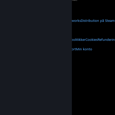
Hent mobilapps
STEAM
Om Steam
Steam-abonnentaftale
Steamworks
Distribution på Steam
VALVE
Om Valve
Karriere
Hardware
Genbrug
JURIDISK
Privatliv
Tilgængelighed
Meddelelser og politikker
Cookies
Refunderin
MERE
Hent Steam
Hent mobilapps
Kundesupport
Min konto