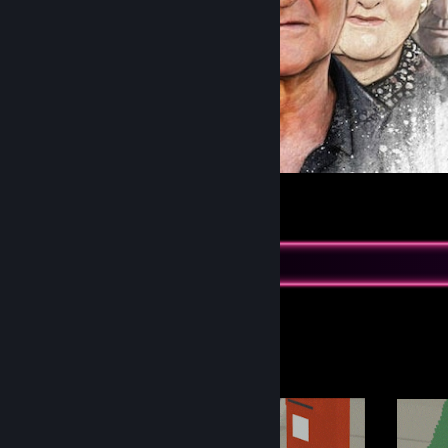
So true.
118
21
18
Værkstedsfremvisning
3xlneets værksted