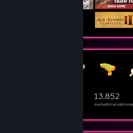
Genstande til byttehandel
8.842
9.312
13.852
ejede emner
byttehandler foretaget
markedstransaktione
Anmeldelsesfremvisning