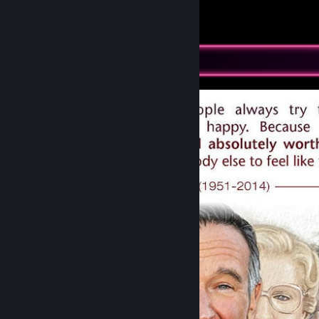
Boof
14
14
1
Skærmbilledfremvisning