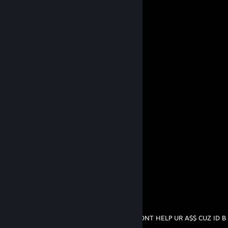
└📁 Counter-Strike: Global Offensive
└📁 Skills
└⚠️ This folder is empty
└📁 Aim
└⚠️ This folder is empty
📁 USB (D:)
└📁 Gardevoir Porn
「Coronarena」
1. aug. kl. 7:59
📁 Local Disk (C:)
└📁 Program Files (x86)
└📁 steam
└📁 steamapps
└📁 common
└📁 Counter-Strike: Global Offensive
└📁 Skins
└ Glory Howl
「Coronarena」
26. juli kl. 17:56
IF U WERE ROBBED TOMORROW, I WOULDNT HELP UR A$$ CUZ ID B
BACK WAT THEY STOLE.