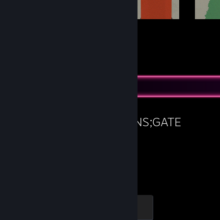
16
127
Indsendelser
Følgere
Yndlingsspil
STEINS;GATE
15,3
timer spillet
LEVEL6
100 XP