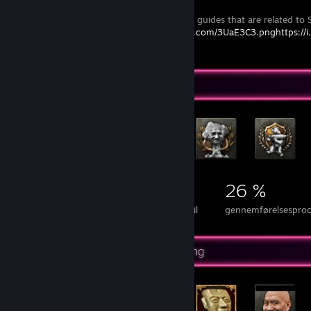
A list of all the guides that are related t
https://i.imgur.com/3UaE3C3.pnghttps:/
Præstationsfremvisning
3.979
8
26 %
Præstationer
100% gennemførte spil
gennemførelsesproce
Mest sjældne præstationsfremvisning