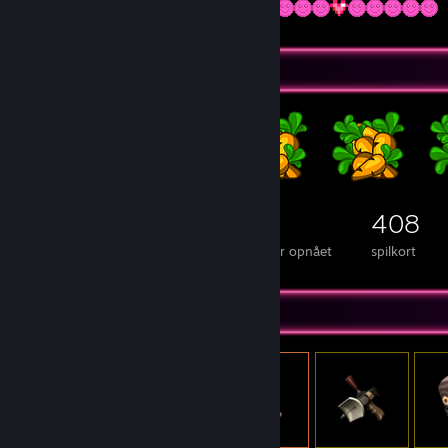
Emblemsamler
301
8
408
emblemer opnået i alt
folieemblemer opnået
spilkort
Genstandsfremvisning