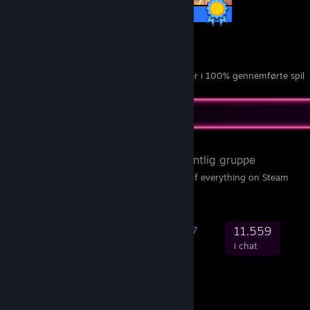
13 / 13 præstationer
8
102
100% gennemførte spil
præstationer i 100% gennemførte spil
Yndlingsgruppe
SteamDB
- Offentlig gruppe
SteamDB — a database of everything on Steam
248.048
10.396
54.947
11.559
medlemmer
i spil
online
i chat