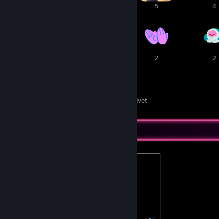
5
5
5
4
3
3
2
2
49
22
priser modtaget
priser givet
Ultimativ samlers fremvisning