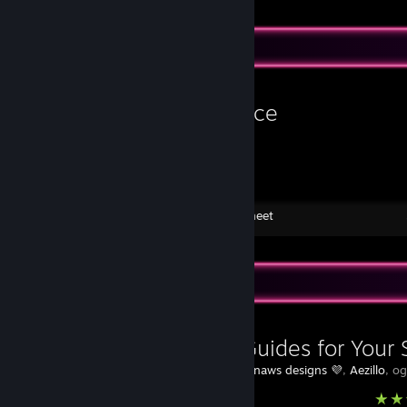
Værkstedsfremvisning
Fun police
Skabt af -
3xlneet
Yndlingsguide
List of Guides for Your 
Skabt af -
💜 snaws designs 💜
,
Aezillo
, o
Steam