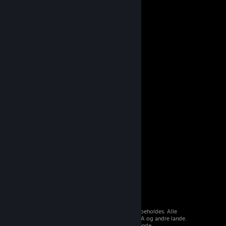
© 2026 Valve Corporation. Alle rettigheder forbeholdes. Alle
varemærker tilhører deres respektive ejere i USA og andre lande.
Moms inkluderet i alle priser, hvor det er gældende.