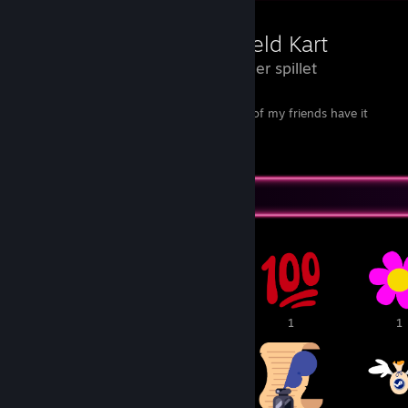
Garfield Kart
0,6 timer spillet
Game as legendary as Bad Rats, made all of my friends have it
Skriv en kommentar
Prisfremvisning
1
1
1
1