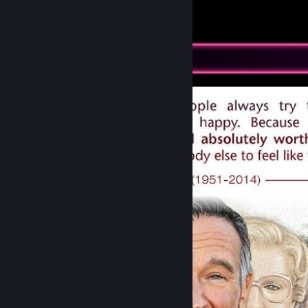
Boof
14
14
1
Изложение на снимки