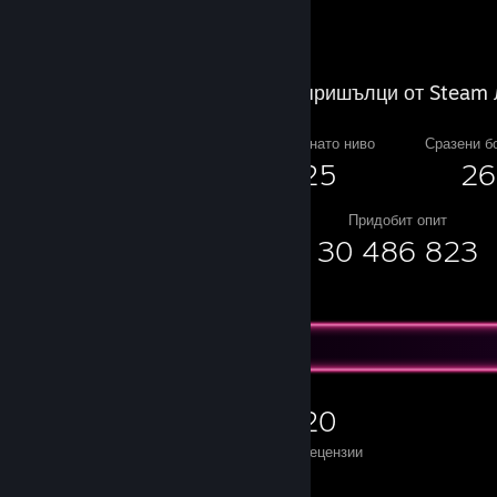
Продажни пришълци от Steam 
Достигнато ниво
Сразени б
25
26
Придобит опит
30 486 823
Игрален колекционер
0
0
20
Игри
Сваляеми съдържания
Рецензии
Отличени игри