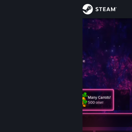
Вписване
Магазин
3xlneet
Marc
Общност
Catalonia, Spain
Относно
This is the greatest burger making of All Time
Avatar by Alice Yagami
Apreciador de
cacto gato
Поддръжка
Още инф.
MarketplaceTF developer: October 2019 - Now (Break July 2023 -
October 2023)
Смяна на езика
Ex-MarketplaceTF supporter: October 2019 - July 2023
Many Carrots!
ниво
Ex-ScrapTF admin (until ~June 2020) and item banking manager
230
500 опит
Сдобийте се с мобилното Steam приложение
(until July 2023)
NEDM
Преглед на сайта за настолни компютри
Понастоящем извън линия
Current programming languages I know:
Angular, ASP Classic, C#, C++, Ionic, Java, Java (Android), Javascript,