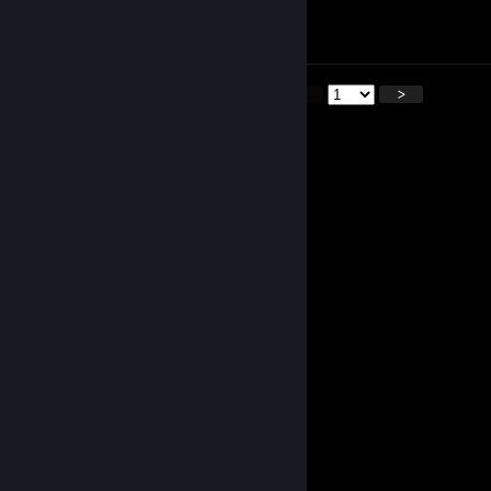
⣠⠾⠋⠙⣶⣤⣤⣤⣤⣤⣀⣠⣤⣾⣿⠴⠶⠚⠋⠉⠁⠀⠀⠀⠀⠀⠀
⠛⠒⠛⠉⠉⠀⠀⠀⣴⠟⢃⡴⠛⠋⠀⠀⠀⠀⠀⠀⠀⠀⠀⠀⠀
<
>