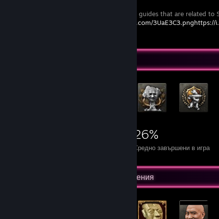
A list of all the guides that are related t
https://i.imgur.com/3UaE3C3.pnghttps:/
Изложение на постижения
3 979
8
26%
Постижения
Перфектни игри
Средно завършени в игра
Изложение на най-редките постижения