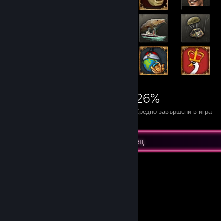
3 979
8
26%
Постижения
Перфектни игри
Средно завършени в игра
Статистики за продажния пришълец