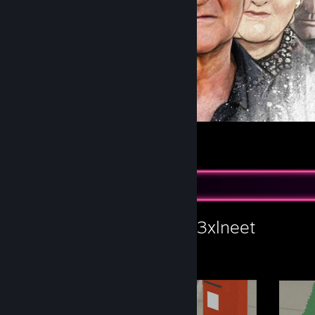
So true.
118
21
18
Изложение от работилницата
Работилницата на 3xlneet