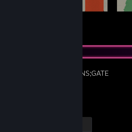
16
127
Подадени
Последователи
Любима игра
STEINS;GATE
15,3
Изиграни часа
LEVEL6
100 опит