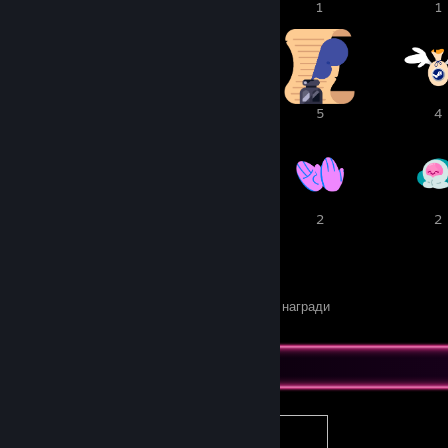
1
1
1
1
5
5
5
4
3
3
2
2
49
22
Получени награди
Дадени награди
Изложение на „Перфекционист“