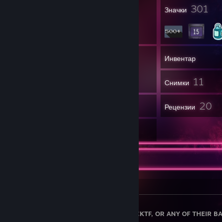
PHP, Sculptor, Solidity, Typescript, Visual Basic
14
301
Награди на профила
Значки
47
Групи
Инвентар
11
Снимки
16
20
Артикули от работилницата
Рецензии
2
Художествени творби
Info box
General Info
I DOT NOT MANAGE SCRAPTF, BACKPACKTF, OR ANY OF THEIR B