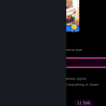
13 / 13 постижения
8
102
Перфектни игри
Постижения в Перфектни игри
Любима група
SteamDB
- Публична група
SteamDB — a database of everything on Steam
248 085
6 541
38 442
11 566