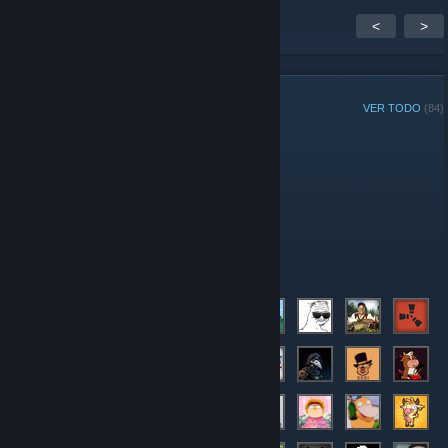
<
>
MIEMBROS DEL GRUPO
VER TODO
(84)
Administradores
Moderadores
Miembros