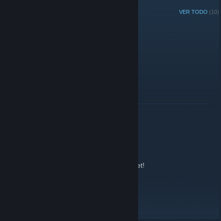
ANUNCIOS RECIENTES
VER TODO
(10)
TTT- Event
27 de diciembre de 2019 -
Sens
| 1 comentarios
Kommt ran, wenn Bock!
LEER MÁS
Password set!
25 de febrero de 2018 -
Sens
| 0 comentarios
The Password for the Teamspeak is now set!
IF you like to get the pw:
Please send a message to a admin.
thx
LEER MÁS