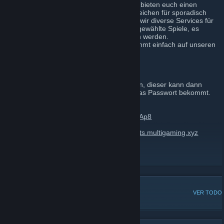
Wir sind eine Multigaming-Community. Wir bieten euch einen
privaten TS mit Stammcommunity und Bereichen für sporadisch
vorbeischauende Spieler. Weiterhin bieten wir diverse Services für
unsere Mitglieder wie Gameserver für ausgewählte Spiele, es
können auch jederzeit neue vorgeschlagen werden.
Falls ihr Bock habt, mal reinzuschauen kommt einfach auf unseren
Teamspeak: ts.zockvolk.de.
Teamspeak IP:
ts.dezv.de
PW: Bitte erfragen.
>>Ihr könnt gerne einen Admin anschreiben, dieser kann dann
entscheiden, ob ihr auf den TS dürft und das Passwort bekommt.
Es gibt ebenfalls einen Discord "Server".
Discord:
https://discordapp.com/invite/gatPAp8
Alternative Teamspeak IP: ts.zockvolk.de ;
ts.multigaming.xyz
Aktuelle Gameserver/Services:
Siehe TS.
DISCUSIONES POPULARES
VER TODO