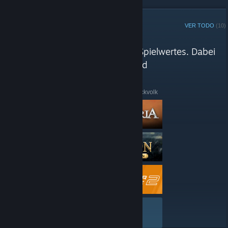
MENTOR DE STEAM
VER TODO
(10)
Reseñas de Das Zockvolk
"Alle Spiele entsprechend ihres Spielwertes. Dabei
achten wir vor allem auf Spaß und
Langzeitspielbarkeit."
Aquí tienes algunas reseñas recientes de Das Zockvolk
VER TODO