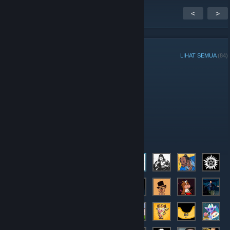
<
>
ANGGOTA GRUP
LIHAT SEMUA
(84)
Admin
Moderator
Anggota