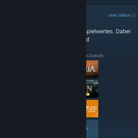
KURATOR STEAM
LIHAT SEMUA
(10)
Ulasan Das Zockvolk
"Alle Spiele entsprechend ihres Spielwertes. Dabei
achten wir vor allem auf Spaß und
Langzeitspielbarkeit."
Berikut ini adalah beberapa ulasan terkini dari Das Zockvolk
LIHAT SEMUA