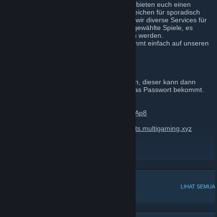
Wir sind eine Multigaming-Community. Wir bieten euch einen
privaten TS mit Stammcommunity und Bereichen für sporadisch
vorbeischauende Spieler. Weiterhin bieten wir diverse Services für
unsere Mitglieder wie Gameserver für ausgewählte Spiele, es
können auch jederzeit neue vorgeschlagen werden.
Falls ihr Bock habt, mal reinzuschauen kommt einfach auf unseren
Teamspeak: ts.zockvolk.de.
Teamspeak IP:
ts.dezv.de
PW: Bitte erfragen.
>>Ihr könnt gerne einen Admin anschreiben, dieser kann dann
entscheiden, ob ihr auf den TS dürft und das Passwort bekommt.
Es gibt ebenfalls einen Discord "Server".
Discord:
https://discordapp.com/invite/gatPAp8
Alternative Teamspeak IP: ts.zockvolk.de ;
ts.multigaming.xyz
Aktuelle Gameserver/Services:
Siehe TS.
DISKUSI POPULER
LIHAT SEMUA