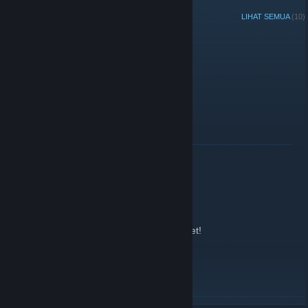
PENGUMUMAN TERKINI
LIHAT SEMUA
(10)
TTT- Event
27 Desember 2019 -
Sens
| 1 Komentar
Kommt ran, wenn Bock!
BACA SELENGKAPNYA
Password set!
25 Februari 2018 -
Sens
| 0 Komentar
The Password for the Teamspeak is now set!
IF you like to get the pw:
Please send a message to a admin.
thx
BACA SELENGKAPNYA