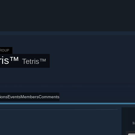
GROUP
tris™
Tetris™
ions
Events
Members
Comments