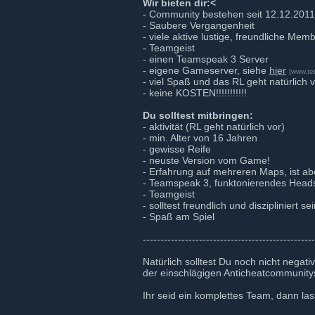
Wir bieten dir:<
- Community bestehen seit 12.12.2011
- Saubere Vergangenheit
- viele aktive lustige, freundliche Mem
- Teamgeist
- einen Teamspeak 3 Server
- eigene Gameserver, siehe
hier
[www.tet
- viel Spaß und das RL geht natürlich 
- keine KOSTEN!!!!!!!!!!!
Du solltest mitbringen:
- aktivität (RL geht natürlich vor)
- min. Alter von 16 Jahren
- gewisse Reife
- neuste Version vom Game!
- Erfahrung auf mehreren Maps, ist a
- Teamspeak 3, funktonierendes Head
- Teamgeist
- solltest freundlich und diszipliniert se
- Spaß am Spiel
-------------------------------------------------
Natürlich solltest Du noch nicht negat
der einschlägigen Anticheatcommunity
Ihr seid ein komplettes Team, dann las