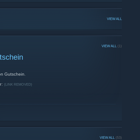
VIEW ALL
VIEW ALL
(1)
tschein
on Gutschein.
er:
{LINK REMOVED}
VIEW ALL
(53)