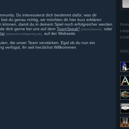
munity. Du interessierst dich bestimmt dafür, was dir
bist du genau richtig, wir möchten dir hier kurz erklären
en können, damit du in deinem Spiel noch erfolgreicher werden
Foun
lde dich gerne bei uns auf dem
TeamSpeak³
oder
[http//ts3server]
Lang
lar
auf der Webseite.
[www.tetris-multigaming.de]
Locat
ten, die unser Team verstärken. Egal ob du nun ein
g verfügst, ihr seit herzlichst Willkommen.
ASSO