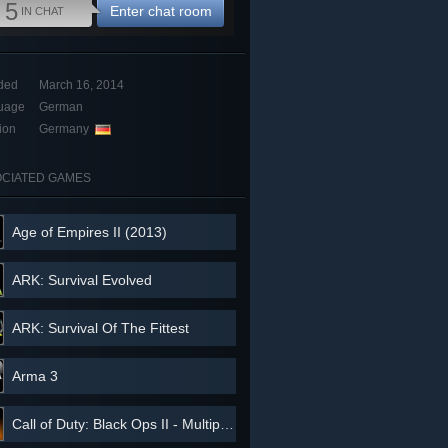
5
Enter chat room
IN CHAT
ded
March 16, 2014
uage
German
ion
Germany
CIATED GAMES
Age of Empires II (2013)
ARK: Survival Evolved
ARK: Survival Of The Fittest
Arma 3
Call of Duty: Black Ops II - Multiplayer