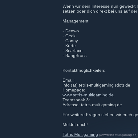
Wenn wir dein Interesse nun geweckt 
setzen oder dich direkt bei uns auf 
Management:
- Denwo
- Gecki
- Conny
- Kurte
- Scarface
- BangBross
Kontaktmöglichkeiten:
Email:
info (at) tetris-multigaming (dot) de
Homepage:
www.tetris-multigaming.de
Teamspeak 3:
Adresse: tetris-multigaming.de
Für weitere Fragen stehen wir euch ge
Meldet euch!
Tetris Multigaming
[www.tetris-multigaming.de]