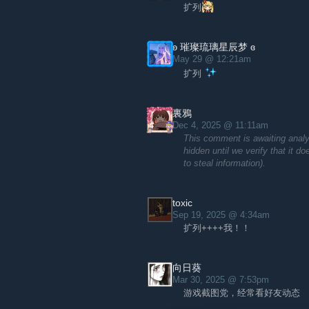
扩列
自2017年首届国际大型赛事【蒹葭杯
全面战争大奖赛事不断，极大地促进了
Creative Assembly官方授权办赛单位，
面战争】大奖赛！各位玩家可访问比赛
ʚ 璀璨琉璃星辰梦 ɞ
May 29 @ 12:21am
赛事官方网站：
http://www.cntotalwar
扩列
赛事官方直播：
https://www.douyu.co
https://www.douyu.com/80432
https://www.douyu.com/610588
裏鴉
Dec 4, 2025 @ 11:11am
赛事嘉宾介绍
This comment is awaiting analy
改了名的哈里斯基：全面战争系列游戏官方
hidden until we verify that it d
组”人数达6300人，知名微博博主，9.
to steal information).
Wellington：“大汉军团”总团长，旗下
道排行榜亚军“冷炮历史”视频主编，百
toxic
星白丶（UID9052251）：资深全面
Sep 19, 2025 @ 4:34am
频，粉丝数2万余人，视频播放量250
扩列++++我！！
将军2全面战争》游戏时间5000余小
heavypanze（UID1574275
向日葵
粉丝数2万余人，视频播放量300万。
Mar 30, 2025 @ 7:53pm
游戏截图党，经常看好友动态
黯精灵夜风（UID31604293）：资