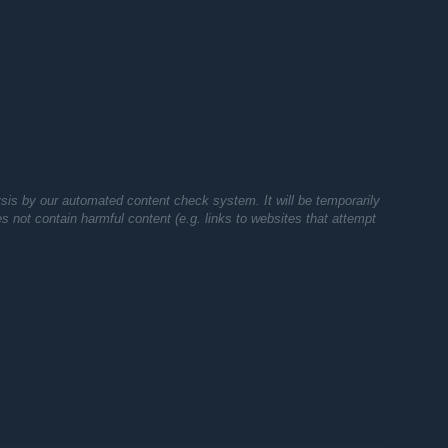
亚太锦标赛】成功举办以来，在斗鱼直播平台的大力支持下，中国
这款硬核RTS游戏的电子竞技氛围。作为亚太地区唯一的
全面战争中文网
将在6月3日举办斗鱼【三国全
[www.cntotalwar.com]
官网了解详细对阵及赛程信息。
.com/forum.php?mod=forumdisplay&fid=56
m/738280
sis by our automated content check system. It will be temporarily
中文制作团队“蒹葭汉化组”组长，旗下Steam组“蒹葭汉化
oes not contain harmful content (e.g. links to websites that attempt
5万粉丝
Steam组“GREAT HAN”人数达3800人，2017年网易公众号历史频
度战锤全面战争吧吧主
战争系列游戏玩家，从2016年开始在B站制作军事类游戏攻略视
万，《不列颠全面战争》全球对战排行榜连续2个月第一，《幕府
时，多次在国内外《全面战争》系列游戏权威赛事中夺冠。
）：资深泛军事游戏玩家，从2015年开始在B站制作军事类游戏攻略视频，
深全面战争系列游戏玩家，从2016年开始在B站制作《全面战争》系