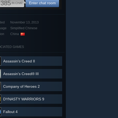
,385
Enter chat room
IN CHAT
ded
November 13, 2013
uage
Simplified Chinese
ion
China
CIATED GAMES
Assassin's Creed II
Assassin's Creed® III
Company of Heroes 2
DYNASTY WARRIORS 9
Fallout 4