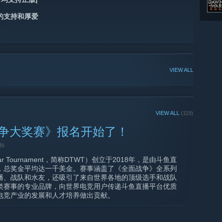
的支持和厚爱
VIEW ALL
VIEW ALL
(119)
争大奖赛》报名开始了！
ts
ar Tournament，简称DTWT）创立于2018年，是由斗鱼直
，总奖金平均达一千美金。赛事涵盖了《全面战争》全系列
播、战队和水友，还吸引了来自世界各地的顶级选手和战队
S类赛事的专业品牌，向世界电竞用户传递斗鱼直播平台优质
电竞产业的发展和人才培养做出贡献。
亚太锦标赛】成功举办以来，在斗鱼直播平台的大力支持下，
进了这款硬核RTS游戏的电子竞技氛围。作为亚太地区唯一