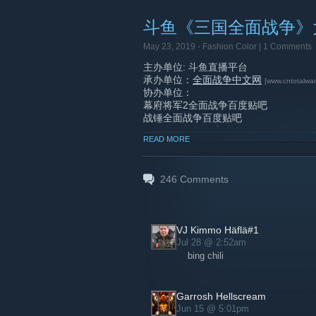
的Creative Assembly官方授
斗鱼《三国全面战争》
奖赛！各位玩家可访问
比赛报名网站
[www
May 23, 2019 -
Fashion Color
| 1 Comments
主办单位: 斗鱼直播平台
承办单位：
全面战争中文网
[www.cntotalwar
协办单位：
幕府将军2全面战争百度贴吧
战锤全面战争百度贴吧
三国全面战争百度贴吧
READ MORE
罗马全面战争百度贴吧
罗马2全面战争百度贴吧
阿提拉全面战争百度贴吧
246
Comments
竞技场全面战争百度贴吧
二. 赛事简介
VJ Kimmo Häflä#1
斗鱼全面战争大奖赛（DOUYU Total W
Jul 28 @ 2:52am
台独家打造的全平台电子竞技赛事，每
bing chili
争、战锤2全面战争、罗马2全面战争、
直播平台上的主播、战队和水友，还吸
国电竞RTS类赛事的专业品牌，向世
Garrosh Hellscream
为全球电竞产业的发展和人才培养做出
Jun 15 @ 5:01pm