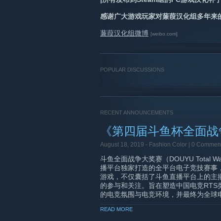
感谢广大游戏玩家对蒹葭汉化组多年来
蒹葭汉化组微博
[weibo.com]
POPULAR DISCUSSIONS
RECENT ANNOUNCEMENTS
《第四届斗鱼杯全面战
August 18, 2019 -
Fashion Color
| 0 Commen
斗鱼全面战争大奖赛（DOUYU Total W
播平台独家打造的全平台电子竞技赛事
游戏，不仅囊括了斗鱼直播平台上的主
的参与和关注。旨在塑造中国电竞RT
的电竞氛围与电竞环境，并最终为全球
READ MORE
自2017年首届国际大型赛事【蒹葭杯
中国全面战争大奖赛事不断，极大地促