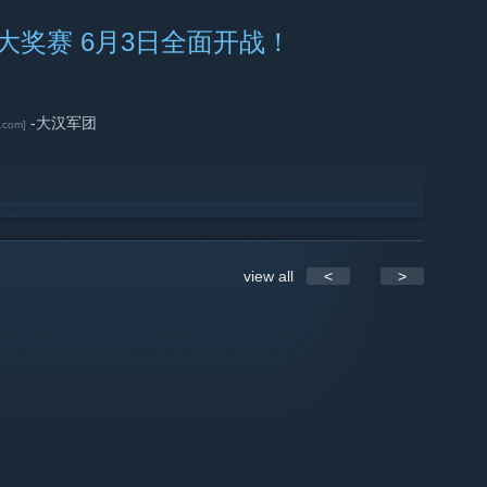
权办赛单位，全面战争中文网将在9月1日举办第四届斗鱼杯全面战争大
大奖赛 6月3日全面开战！
了解详细规则以及报名信息。
.bilibili.com]
-大汉军团
.com]
view all
<
>
ar Tournament，简称DTWT）创立于2018年，是由斗鱼直播平
三个月一届，总奖金平均达一千美金。赛事包含了三国全面战
幕府将军2全面战争等热门全面战争系列游戏，不仅囊括了斗鱼
引了来自世界各地的顶级选手和战队的参与和关注。旨在塑造中
界电竞用户传递斗鱼直播平台优质的电竞氛围与电竞环境，并最终
贡献。