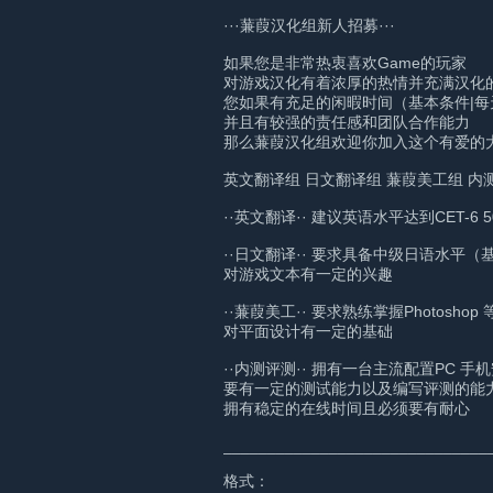
···蒹葭汉化组新人招募···
如果您是非常热衷喜欢Game的玩家
对游戏汉化有着浓厚的热情并充满汉化
您如果有充足的闲暇时间（基本条件|每
并且有较强的责任感和团队合作能力
那么蒹葭汉化组欢迎你加入这个有爱的
英文翻译组 日文翻译组 蒹葭美工组 内
··英文翻译·· 建议英语水平达到CET
··日文翻译·· 要求具备中级日语水平（
对游戏文本有一定的兴趣
··蒹葭美工·· 要求熟练掌握Photoshop
对平面设计有一定的基础
··内测评测·· 拥有一台主流配置PC 手
要有一定的测试能力以及编写评测的能
拥有稳定的在线时间且必须要有耐心
______________________________
格式：