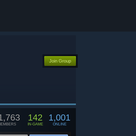
Join Group
1,763
142
1,001
MEMBERS
IN-GAME
ONLINE