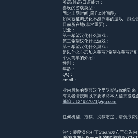
英语/韩语/日语能力：
喜欢的游戏类型：
固定上网时间(周几&时间段)：
如果被征调汉化不感兴趣的游戏，能否
目前所在地(非常重要)：
职业：
第一希望汉化什么游戏：
第二希望汉化什么游戏：
第三希望汉化什么游戏：
是以什么心态加入蒹葭?希望在蒹葭得
个人简单的介绍：
性别：
年龄：
QQ：
email：
业内最棒的蒹葭汉化团队期待你的到来
有意者请按照以下要求将本人信息投送
邮箱：124927071@qq.com
任何机翻、拖稿、携稿潜逃，请勿浪费
注*：蒹葭汉化补丁Steam发布于公
|所有发布到Steam组的PC游戏汉化补