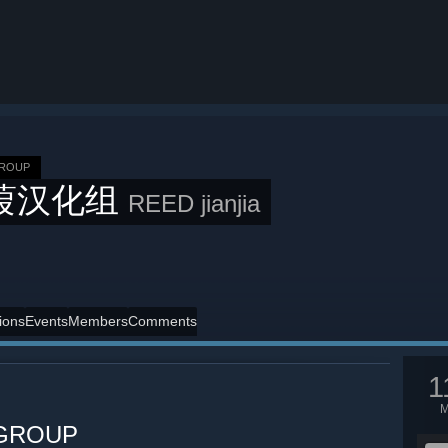
GROUP
葭汉化组
REED jianjia
ions
Events
Members
Comments
1
 GROUP