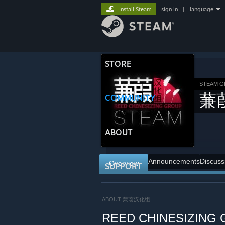
Install Steam
sign in
|
language
STORE
STEAM 
蒹
COMMUNITY
ABOUT
Announcements
Discuss
Overview
SUPPORT
ABOUT 蒹葭汉化组
REED CHINESIZING