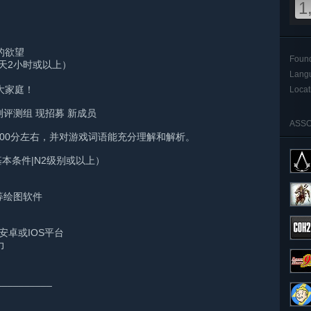
1
的欲望
Foun
天2小时或以上）
Lang
大家庭！
Locat
测评测组 现招募 新成员
ASSO
-6 500分左右，并对游戏词语能充分理解和解析。
基本条件|N2级别或以上）
 等绘图软件
机安卓或IOS平台
力
__________