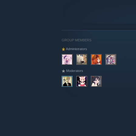
列游戏攻略视频，粉丝数1万余人，视频
长，受《全面战争》游戏开发商Creati
百度战锤全面战争贴吧吧主，“战锤”系
锤”系列桌游权威赛事冠军。
礼赞的全面战争（UID277265661
争》系列游戏攻略视频，粉丝数3万余人
开发商Creative Assembly官方授权
GROUP MEMBERS
双尾彗星（UID48330353）：资深
Administrators
丝数6万余人，视频播放量780万。
风流燕返（UID72412）：资深泛军
数1万余人，视频播放量170万。
Moderators
TOAA工作室（UID20064871）
丝数6万余人，视频播放量750万。
台湾骑士团团长 SUKA182：04年C
SOCGAMING電子競技職業聯盟主持人
三. 比赛规制
1.比赛名称
2019年斗鱼三国全面战争大奖赛