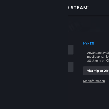
Logga in
Butik
ing
Gemenskap
D KONTONAMN
NYHET!
Om
Användare av S
mobilapp kan l
Support
att skanna en Q
Visa mig en QR
Byt språk
ig
Mer information
Skaffa Steams mobilapp
Logga in
Se skrivbordswebbplats
Hjälp, jag kan inte logga in