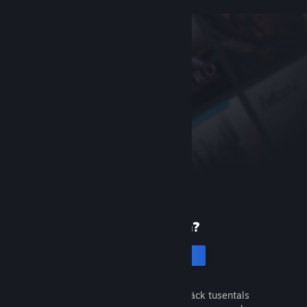
Ny på Steam?
Skapa ett konto
Det är gratis och enkelt. Upptäck tusentals