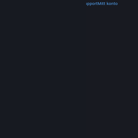
Hämta Steam
Hämta mobilappar
Kundsupport
Mitt konto
© Valve Corporation. Alla rättigheter förbehållna.
Alla varumärken tillhör respektive ägare i USA och
andra länder.
Integritetspolicy
|
Juridisk
information
|
Tillgänglighet
|
Steams
abonnentavtal
|
Återbetalningar
|
Cookies