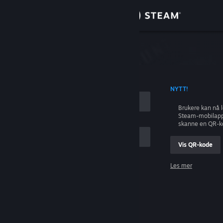
Logg inn
Butikk
ing
Samfunn
 KONTONAVN
NYTT!
Om
Brukere kan nå 
Steam-mobilapp
Kundestøtte
skanne en QR-k
Vis QR-kode
Bytt språk
Les mer
Skaff deg Steam-appen på mobil
Logg inn
Vis skrivebordsversjon
Hjelp, jeg kan ikke logge inn