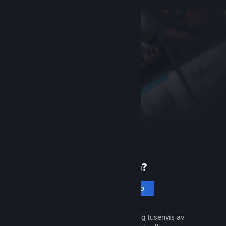
Ny på Steam?
Opprett en konto
Det er gratis og enkelt. Oppdag tusenvis av