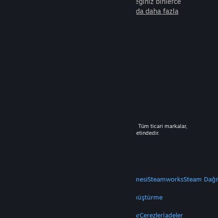
arkadaşla beraber oynayabileceğiniz binlerce
oyunu keşfedin.
Steam hakkında daha fazla
bilgi edinin.
© 2026 Valve Corporation. Tüm hakları saklıdır. Tüm ticari markalar,
ABD ve diğer ülkelerde ilgili sahiplerinin mülkiyetindedir.
Geçerli yerlerde fiyatlara KDV dâhildir.
Mobil Uygulamaları Edin
STEAM
Steam Hakkında
Steam Abonelik Sözleşmesi
Steamworks
Steam Dağı
VALVE
Valve Hakkında
Kariyer
Donanım
Geri Dönüştürme
YASAL
Gizlilik
Erişilebilirlik
Bildirimler ve Politikalar
Çerezler
İadeler