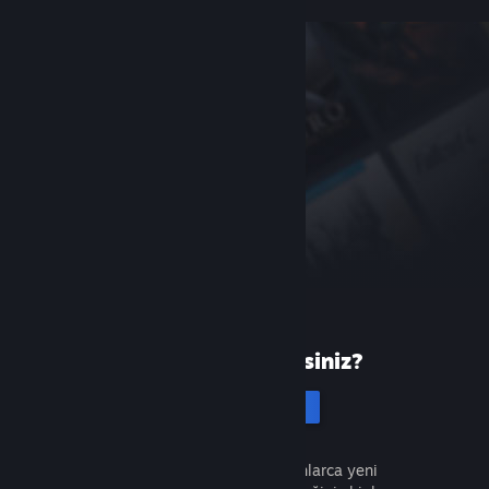
Steam'de yeni misiniz?
Hesap oluştur
Ücretsiz ve kolaydır. Milyonlarca yeni