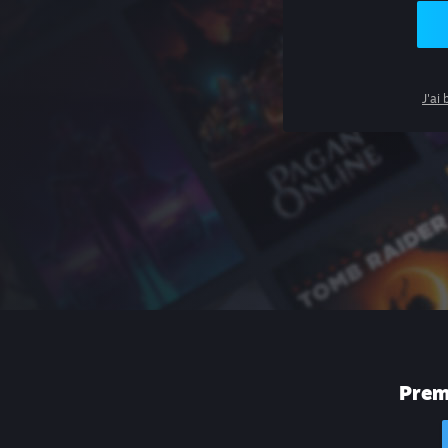
J'ai
Premi