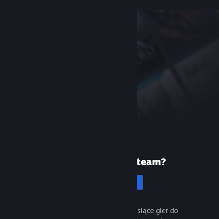
Pierwszy raz na Steam?
Utwórz konto
To łatwe i darmowe. Odkryj tysiące gier do