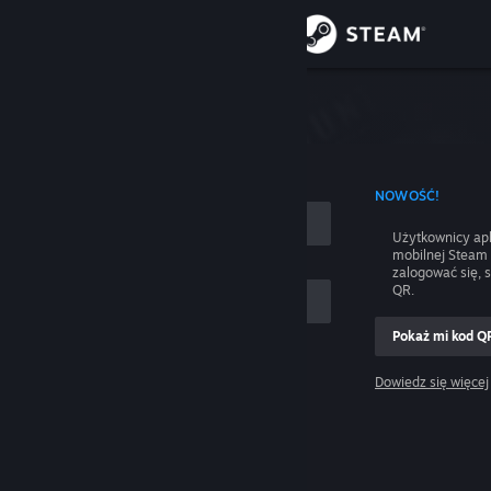
Zaloguj się
Sklep
nie
Społeczność
 UŻYCIEM NAZWY KONTA
NOWOŚĆ!
Informacje
Użytkownicy apl
mobilnej Steam
Wsparcie
zalogować się, 
QR.
Zmień język
Pokaż mi kod Q
 mnie
Pobierz aplikację mobilną Steam
Dowiedz się więcej
Zaloguj się
Wersja przeglądarkowa
Pomocy, nie mogę się zalogować