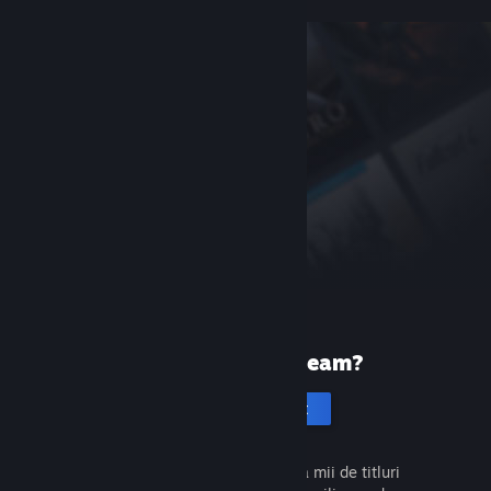
Prima dată pe Steam?
Creează un cont
Este gratuit și ușor. Descoperă mii de titluri