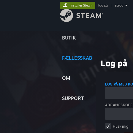
Installer Steam
log på
|
sprog
BUTIK
FÆLLESSKAB
Log på
OM
LOG PÅ MED K
SUPPORT
ADGANGSKODE
Husk mig