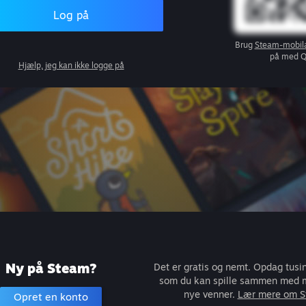
Log på
Brug
Steam-mobil
på med 
Hjælp, jeg kan ikke logge på
Ny på Steam?
Det er gratis og nemt. Opdag tusind
som du kan spille sammen med mi
nye venner.
Lær mere om 
Opret en konto