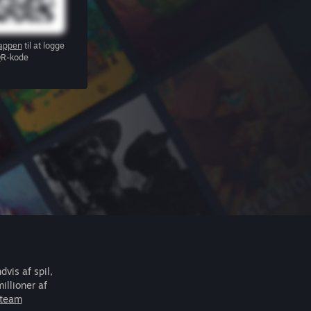
appen
til at logge
QR-kode
vis af spil,
llioner af
Steam