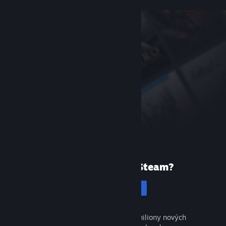
Poprvé ve službě Steam?
Vytvořit účet
Objevte tisíce skvělých her a miliony nových