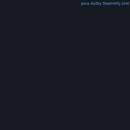
Klient služby Steam
Mobilní aplikace
Podpora služby Steam
Můj účet
© Valve Corporation. Všechna práva vyhrazena.
Všechny ochranné známky jsou vlastnictvím
příslušných subjektů v USA a dalších zemích.
Zásady
ochrany soukromí
|
Právní poučení
|
Přístupnost
|
Smlouva o užívání služby Steam
|
Vrácení peněz
|
Cookies