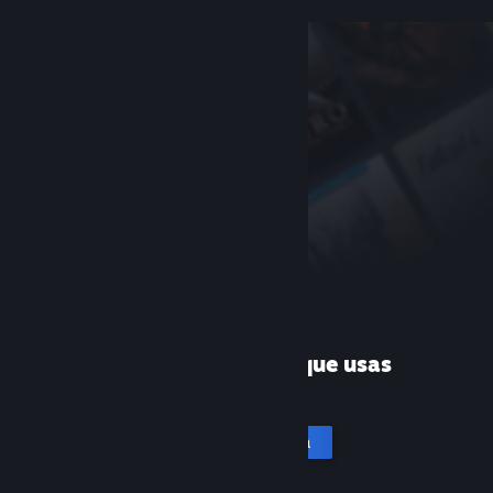
¿Es la primera vez que usas
Steam?
Crea una cuenta