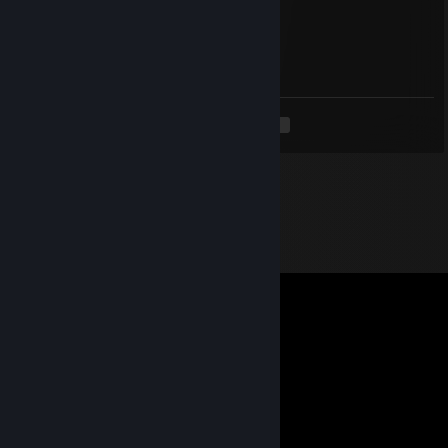
Co[YUE]→bb51.top
Nov 30, 2025 @ 7:39am
🐹
<
>