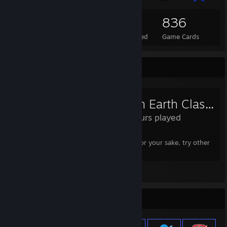
280
1
836
Total Badges Earned
Foil Badges Earned
Game Cards
Review Showcase
Fallen Earth Classic
0.7 Hours played
Do not waste your time in this garbage. For your sake, try other
games.
Leave a comment
Item Showcase