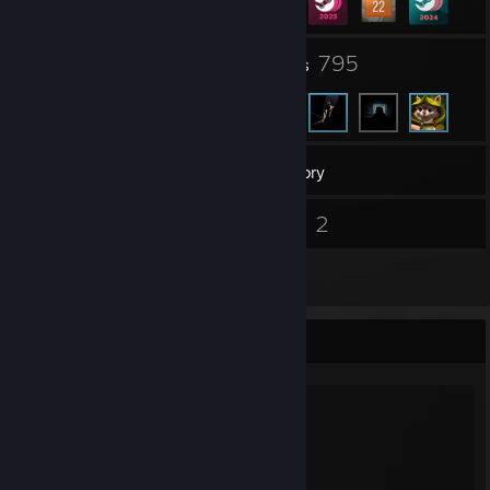
9
795
Groups
Friends
1,844
Games
Inventory
9
2
Screenshots
Videos
47
Reviews
O_O
My perception has no bounds
I have found
Something to confront
To give form
To this world