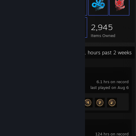
2,945
Items Owned
Recent Activity
42.1 hours past 2 weeks
Mistfall Hunter
6.1 hrs on record
last played on Aug 6
Achievement Progress
4 of 20
Marvel Rivals
124 hrs on record