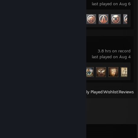
last played on Aug 6
Achievement Progress
23 of 49
Corsair Cove
3.8 hrs on record
last played on Aug 4
Achievement Progress
5 of 62
View
All Recently Played
|
Wishlist
|
Reviews
Comments