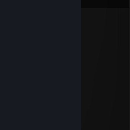
View all
1,445
comments
Elena
May 25 @ 2:28pm
ya sé que soy solo una zorra
Daniᴥla
Apr 7 @ 5:50pm
⣿⣿⣿⡟⢩⣭⣛⠿⣿⡿⠿⠿⣿⡿⡋⣁⢢⡹⣿⣿⣿⣿⣿⣿⣿
⣿⣿⣿⠁⡈⢿⣯⣵⣶⣶⣿⣿⣴⣾⣝⣂⢸⣷⡸⣿⣿⣿⣿⣿⣿
⣿⣿⣿⢀⣴⣿⣿⣿⣿⣿⣿⣿⣿⣿⣿⣿⣾⣿⣧⢹⣿⣿⣿⣿⣿
⢿⣿⡟⣼⣿⠿⢿⣿⣿⣿⣿⣿⡿⠿⣿⣿⣿⣿⣿⡀⠬⡙⢿⣿⣿
⠶⢾⡇⣿⢇⡀⣸⣿⠟⠻⣻⣿⡅⠄⣼⣿⣴⣶⠟⣃⢞⢜⢸⣿⣿
⣿⡟⣅⠸⣿⣿⣿⣿⣿⣿⣿⣿⣿⣿⣿⠿⡂⡄⣴⣵⡷⠕⡸⣿⣿
⣿⡠⣉⢒⢬⢝⠻⠿⠿⣿⣿⠿⣋⡩⣖⢝⣾⡪⡺⡫⡪⡪⡢⡘⣿
⣿⡗⡠⣸⣧⢿⡏⣇⠆⢀⡴⣞⢷⣪⢟⣵⡿⡪⡺⡫⡺⢮⢮⠶⡘
⣿⡇⠒⠢⢍⠛⠄⡣⣖⢽⡪⣗⢽⡺⣷⢕⢽⡯⡪⡪⣪⢕⡵⣫⣇
⡟⢅⡉⢻⢎⢡⡮⣺⢗⢿⡪⣟⢝⡪⣾⢕⢟⣾⡪⣺⢟⢟⢕⣿⢟
⡌⢃⢽⡺⣳⢽⡪⡳⣝⢼⣪⢷⣫⢵⡫⣺⢟⢕⢕⢕⡵⣫⣾⢜⡯
⢿⢜⠕⢽⣮⣳⢝⡮⢗⡯⣗⢿⡪⢽⡫⡻⡳⣷⡵⡫⡪⢫⡮⠃⠄
⣾⣌⡀⢠⠉⠈⠙⠚⠕⠮⠳⠝⠎⠳⠕⠽⠺⠑⠋⢊⠄⢁⡀⣰⢠
1CrisFlash1