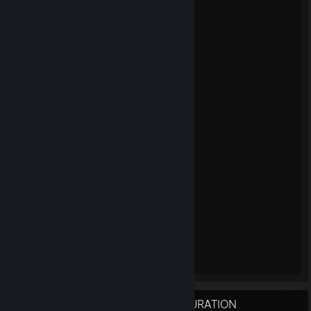
There's no choice
I live beside the unsure
I guess it is my cure
Cause I don't feel insecure
I only feel the urge to explore
I thought I would
Have remorse
But I don't
Cause my soul
Sets upon
Something more
To its core
I have to explore
I live beside the unsure
I guess it is my cure
Cause I don't feel insecure
I only feel the urge to explore
PC SPECS + GEAR + CS:GO CONFIGURATION