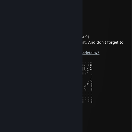
Dec 26, 2025 @ 8:45am
TIOOOOOOO ROBUX
Aguha
Dec 8, 2025 @ 12:55pm
Do you like art? Check out my guide. (* ^ ω ^)
If you find something cool, leave a comment. And don't forget to
like it
https://steamcommunity.com/sharedfiles/filedetails/?
id=3577495976
⢃⡇⠀⢸⣿⣿⣿⡇⣾⣿⠏⠐⠁⢼⣿⣿⣿⣿⣿⣐⣈⡀⠝⠛⠌⣿⣿⡈⢸⣿
⢸⠀⠀⠘⢹⣿⣿⠁⠟⡡⢈⠠⠬⢾⣿⣿⣿⣿⣿⢣⡶⠶⡶⣶⡆⢻⣿⢇⣂⠥
⢸⠀⠀⠀⢸⣿⣿⡆⣀⣤⠶⠚⠓⢾⣿⣿⣿⣿⣿⡇⠀⠀⠀⡄⣠⠘⣿⠰⠁⢠
⠟⠀⠀⠀⢸⣿⣿⠃⠟⠁⡀⠀⠀⢠⣻⣿⣿⣿⣿⣿⣧⣀⣰⣿⣿⠀⡏⠀⢀⢎
⠉⠉⠉⠁⠘⢸⣿⡀⢸⣦⣝⣀⣰⣿⣿⣿⣿⣿⠙⣿⣿⣿⣿⣿⡏⠐⠁⣠⠋⢸
⠀⠀⠀⠀⠀⠀⢻⡇⠀⢿⣿⣿⣿⣿⣿⣿⣿⣷⣷⣿⣿⣿⣿⣿⣣⠀⢀⢱⢀⢸
⣝⢓⠠⠤⠤⠀⠀⠑⠀⣈⣿⣿⣿⣿⣿⣿⣿⡿⣛⣿⣿⣿⣿⣿⠇⠀⢸⢸⢸⢸
⣿⣌⠄⠀⠀⣶⡆⢶⣶⠜⠿⣿⣿⣿⣿⣿⣿⣿⣿⣿⣿⣿⠟⠃⠀⠀⢸⠈⠸⢸
juanevert18
Dec 7, 2025 @ 8:00pm
hola