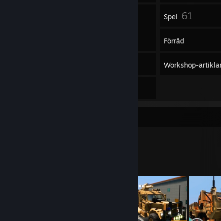
28
61
Vänner
Spel
Förråd
1
Skärmbilder
Workshop-artikla
6
Recensioner
Workshop-monter
HGs workshop