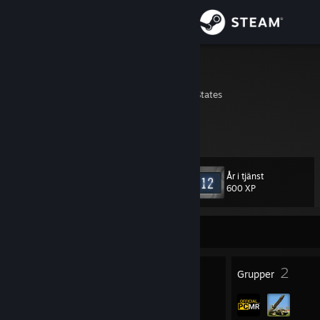
Logga in
Butik
HG
Washington, United States
Gemenskap
Om
År i tjänst
Nivå
Support
15
600 XP
Byt språk
För närvarande Offline
Skaffa Steams mobilapp
9
2
Märken
Grupper
Se skrivbordswebbplats