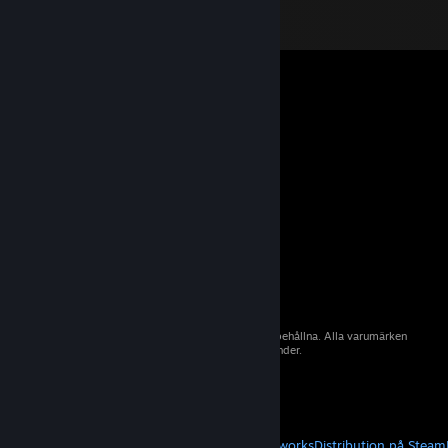
© 2026 Valve Corporation. Alla rättigheter förbehållna. Alla varumärken
tillhör sina respektive ägare i USA och andra länder.
Moms ingår i alla priser där det är tillämpligt.
Hämta mobilappar
STEAM
Om Steam
Steams abonnentavtal
Steamworks
Distribution på Steam