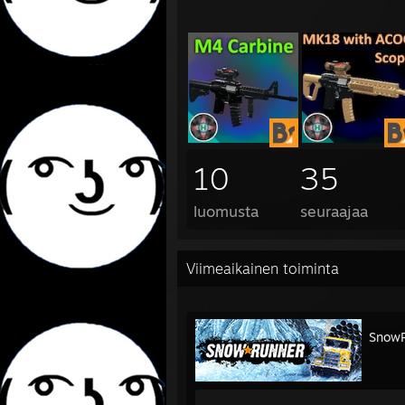
10
35
luomusta
seuraajaa
Viimeaikainen toiminta
Snow