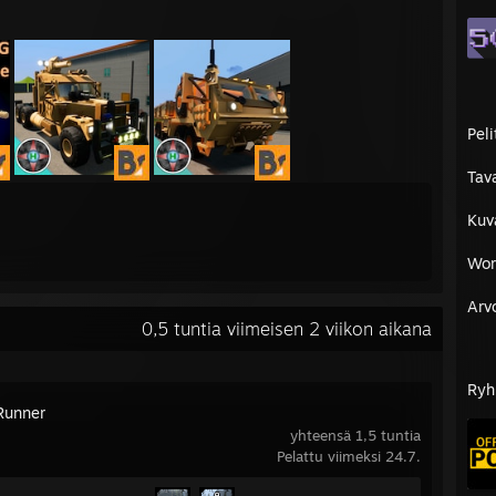
Peli
Tav
Kuv
Wor
Arv
0,5 tuntia viimeisen 2 viikon aikana
Ryh
Runner
yhteensä 1,5 tuntia
Pelattu viimeksi 24.7.