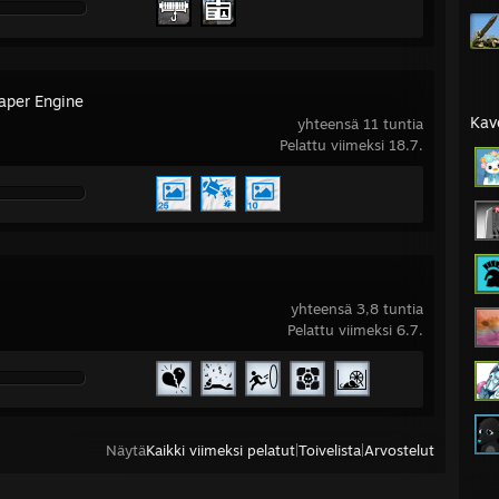
aper Engine
Kav
yhteensä 11 tuntia
Pelattu viimeksi 18.7.
yhteensä 3,8 tuntia
Pelattu viimeksi 6.7.
Näytä
Kaikki viimeksi pelatut
|
Toivelista
|
Arvostelut