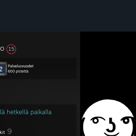
so
15
Palvelusvuodet
600 pistettä
lä hetkellä paikalla
9
kit