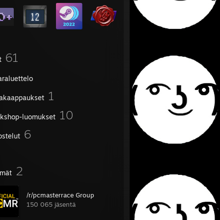
61
t
araluettelo
1
akaappaukset
10
kshop-luomukset
6
ostelut
2
mät
/r/pcmasterrace Group
150 065 jäsentä