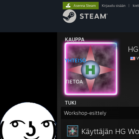
Asenna Steam
Kirjaudu sisään
|
kiel
KAUPPA
HG
W
YHTEISÖ
TIETOA
TUKI
Workshop-esittely
Käyttäjän HG Wo