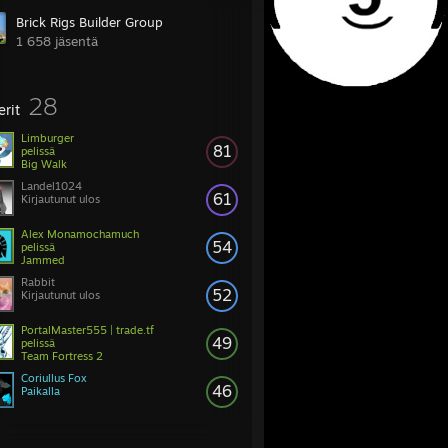
Brick Rigs Builder Group
1 658 jäsentä
28
erit
Limburger
81
pelissä
Big Walk
Landel1024
61
Kirjautunut ulos
Alex Monamochamuch
54
pelissä
Jammed
Rabbit
52
Kirjautunut ulos
PortalMaster555 | trade.tf
49
pelissä
Team Fortress 2
Coriullus Fox
46
Paikalla