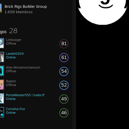
Brick Rigs Builder Group
1.659 Membros
28
gos
Limburger
81
Offline
Landel1024
61
Online
Alex Monamochamuch
54
Offline
Rabbit
52
Offline
PortalMaster555 | trade.tf
49
Online
Coriullus Fox
46
Online