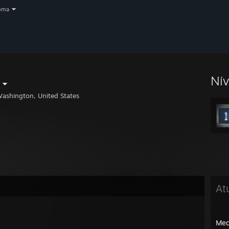
oma
Ní
ashington, United States
At
Med