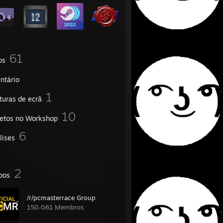
61
os
ntário
1
turas de ecrã
10
jetos no Workshop
6
lises
2
pos
/r/pcmasterrace Group
150.061 Membros