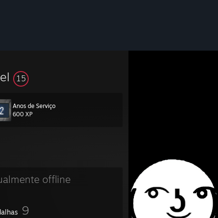
vel
15
Anos de Serviço
600 XP
ualmente offline
9
alhas