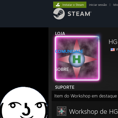
Instalar o Steam
iniciar sessão
|
Idi
LOJA
HG
W
COMUNIDADE
SOBRE
SUPORTE
Item do Workshop em destaque
Workshop de HG