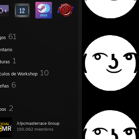
61
gos
ntario
1
turas
10
ículos de Workshop
6
eñas
2
pos
/r/pcmasterrace Group
150,062 miembros