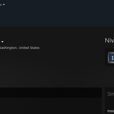
a
Ni
ashington, United States
Si
Insi