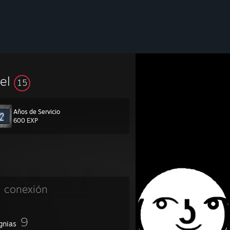
vel
15
Años de Servicio
600 EXP
n conexión
9
gnias