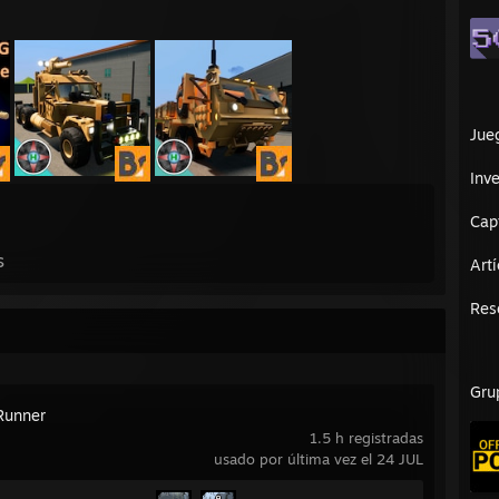
Jue
Inve
Cap
s
Art
Res
Gru
Runner
1.5 h registradas
usado por última vez el 24 JUL