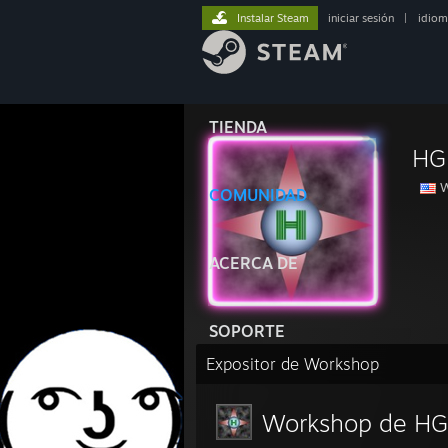
Instalar Steam
iniciar sesión
|
idiom
TIENDA
HG
W
COMUNIDAD
ACERCA DE
SOPORTE
Expositor de Workshop
Workshop de HG