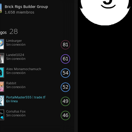
Brick Rigs Builder Group
1,658 miembros
28
gos
Limburger
81
Sin conexión
Landel1024
61
Sin conexión
Alex Monamochamuch
54
Sin conexión
Rabbit
52
Sin conexión
PortalMaster555 | trade.tf
49
En línea
Coriullus Fox
46
Sin conexión