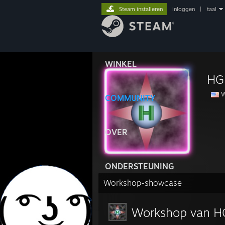
Steam installeren
inloggen
|
taal
WINKEL
HG
W
COMMUNITY
OVER
ONDERSTEUNING
Workshop-showcase
Workshop van H