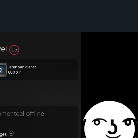
vel
15
Jaren van dienst
600 XP
menteel offline
9
ges