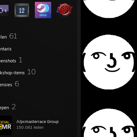
61
llen
ntaris
1
eenshots
10
kshop-items
6
ensies
2
epen
/r/pcmasterrace Group
150.061 leden