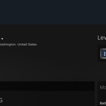
Le
ashington, United States
Mo
G
Bad