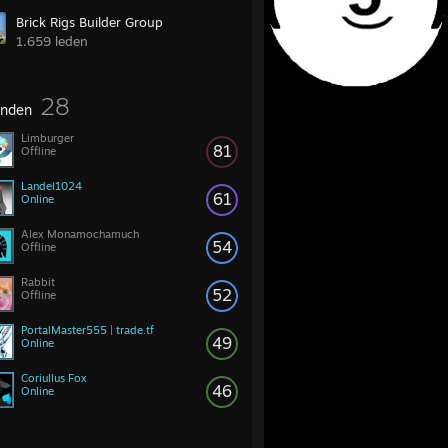
Brick Rigs Builder Group
1.659 leden
28
enden
Limburger
81
Offline
Landel1024
61
Online
Alex Monamochamuch
54
Offline
Rabbit
52
Offline
PortalMaster555 | trade.tf
49
Online
Coriullus Fox
46
Online