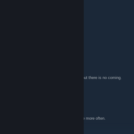
darkstar44044
8 mar 2017, ore 15:38
Rip Rlpv
[CDNM] Popsicle
24 nov 2016, ore 9:07
Hi, I have a Question.
After my Registration it says i get an Email but there is no coming.
Also when im pushing the resend button.
Pls. Help ^^
Dubul
20 apr 2016, ore 2:30
Hey, going to try and see about using the site more often.