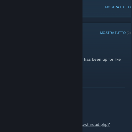
DISCUSSIONI POPOLARI
MOSTRA TUTTO
ANNUNCI RECENTI
MOSTRA TUTTO
(2)
RLPV Is up
18 maggio 2014 -
Derpyhooves ♥
| Commenti: 2
It seems some of you don't realise that rlpv has been up for like
half a year now.... >.>
LEGGI TUTTO
TF2 server is up.
1 febbraio 2013 -
Derpyhooves ♥
| Commenti: 0
http://www.redlightponyville.com/forums/showthread.php?
tid=1425&pid=48620