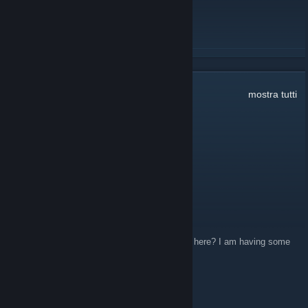
LEGGI TUTTO
Commenti:
46
mostra tutti
SHELLYBELLY04
26 gen, ore 10:27
lollz
Geralt of Shitia
28 apr 2021, ore 9:27
Is it possible I can contact an admin through here? I am having some
difficulties on the forums.
raven
17 set 2018, ore 4:28