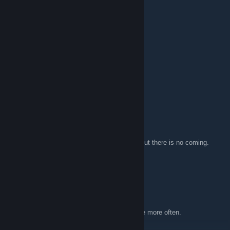
2018 年 9 月 17 日 上午 4:28
darkstar44044
2017 年 3 月 8 日 下午 3:38
Rip Rlpv
[CDNM] Popsicle
2016 年 11 月 24 日 上午 9:07
Hi, I have a Question.
After my Registration it says i get an Email but there is no coming.
Also when im pushing the resend button.
Pls. Help ^^
Dubul
2016 年 4 月 20 日 上午 2:30
Hey, going to try and see about using the site more often.