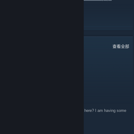
tid=1425&pid=48620
了解更多
46
条留言
查看全部
SHELLYBELLY04
1 月 26 日 上午 10:27
lollz
Geralt of Shitia
2021 年 4 月 28 日 上午 9:27
Is it possible I can contact an admin through here? I am having some
difficulties on the forums.
raven