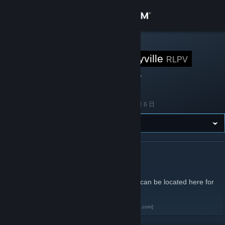
登录
商店
STEAM 组
RedLightPonyville
RLPV
社区
92
10
47
成员
游戏中
在线
关于
成立于
2012 年 8 月 6 日
客服
更改语言
关于 REDLIGHTPONYVILLE
获取 Steam 手机应用
Members of the Red Light Ponyville forum can be located here for
all the fun!
查看桌面版网站
Red Light Ponyville Forum
[www.redlightponyville.com]