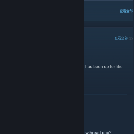
热门讨论
查看全部
近期公告
查看全部
(2)
RLPV Is up
2014 年 5 月 18 日 -
Derpyhooves ♥
| 2 条留言
It seems some of you don't realise that rlpv has been up for like
half a year now.... >.>
了解更多
TF2 server is up.
2013 年 2 月 1 日 -
Derpyhooves ♥
| 0 条留言
http://www.redlightponyville.com/forums/showthread.php?