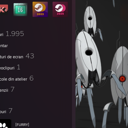
1.995
ri
entar
43
turi de ecran
1
oclipuri
6
cole din atelier
7
enzii
7
puri
[FURRY]