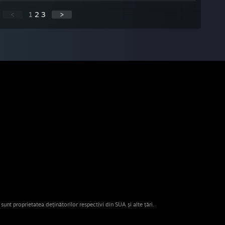
<
1
2
3
>
nt proprietatea deținătorilor respectivi din SUA și alte țări.