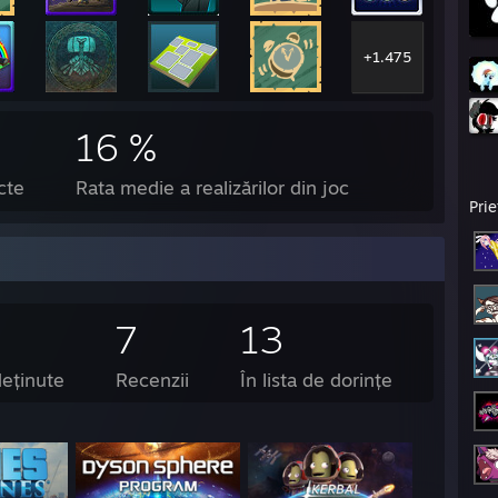
+1.475
16 %
cte
Rata medie a realizărilor din joc
Prie
7
13
deținute
Recenzii
În lista de dorințe