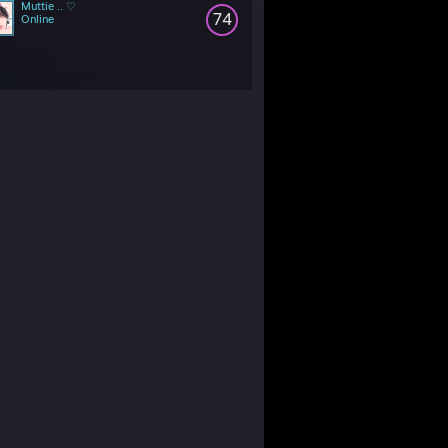
Muttie .. ♡
74
Online