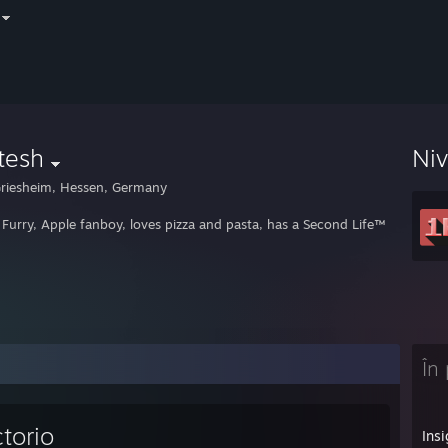
tesh
Ni
riesheim, Hessen, Germany
 Furry, Apple fanboy, loves pizza and pasta, has a Second Life™
În 
torio
Ins