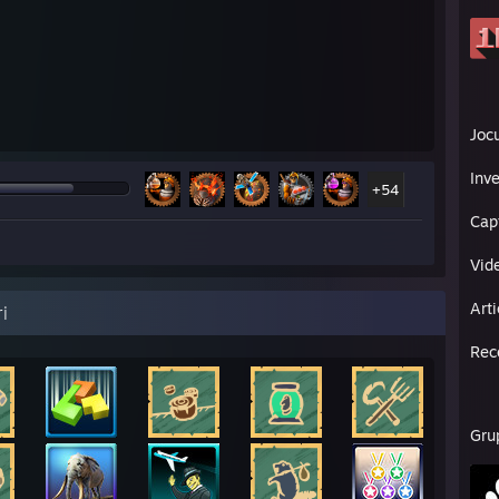
Jocu
Inv
+54
Cap
Vide
Arti
ri
Rec
Gru