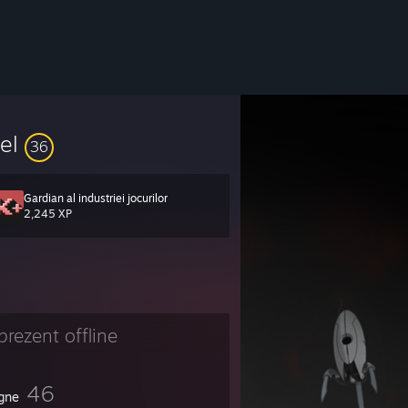
vel
36
Gardian al industriei jocurilor
2,245 XP
prezent offline
46
igne