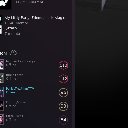
112.833 membri
My Littly Pony: Friendship is Magic
1.140 membri
Qetesh
7 membri
76
teni
NotRandomEnough
118
Offline
Bra1n Eater
112
Offline
PunkieTheAlien.TTV
95
Online
CammyVanny
93
Offline
Kizna Fuchs
84
Offline