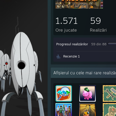
1.571
59
Ore jucate
Realizări
Progresul realizărilor
59 din 88
Recenzie 1
Afișierul cu cele mai rare realiză