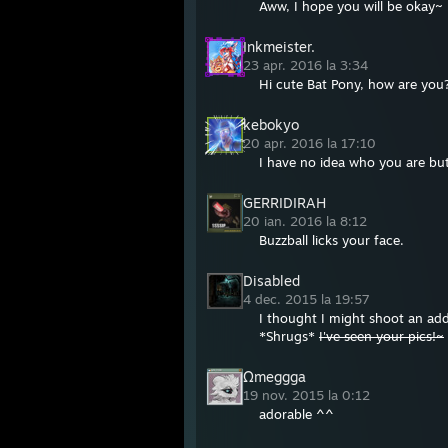
Aww, I hope you will be okay~
Inkmeister.
23 apr. 2016 la 3:34
Hi cute Bat Pony, how are you
kebokyo
20 apr. 2016 la 17:10
I have no idea who you are bu
GERRIDIRAH
20 ian. 2016 la 8:12
Buzzball licks your face.
Disabled
4 dec. 2015 la 19:57
I thought I might shoot an add
*Shrugs*
I've seen your pics!~
Ωmeggga
19 nov. 2015 la 0:12
adorable ^^