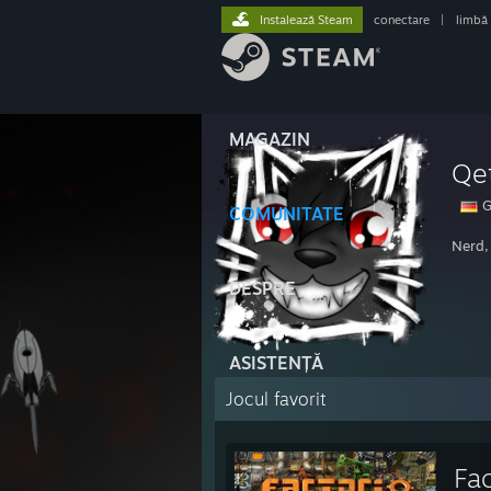
Instalează Steam
conectare
|
limbă
MAGAZIN
Qe
G
COMUNITATE
Nerd,
DESPRE
ASISTENȚĂ
Jocul favorit
Fac