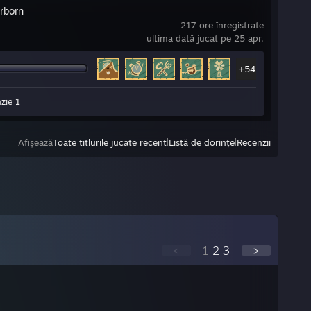
rborn
217 ore înregistrate
ultima dată jucat pe 25 apr.
+54
zie 1
Afișează
Toate titlurile jucate recent
|
Listă de dorințe
|
Recenzii
<
1
2
3
>