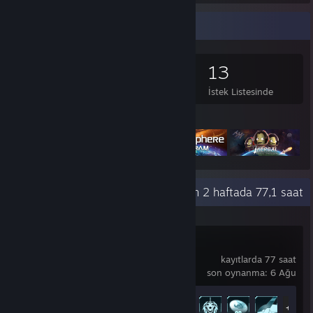
Oyun Koleksiyoncusu
1.995
990
7
13
Oyun Sahibi
DLC Sahibi
İnceleme
İstek Listesinde
Öne Çıkan Oyunlar
Son Etkinlikler
son 2 haftada 77,1 saat
Palworld
kayıtlarda 77 saat
son oynanma: 6 Ağu
Başarım İlerlemesi
40 / 75
+35