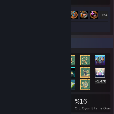
Saat oynandı
Başarım
Başarım İlerlemesi
59 / 88
+54
İnceleme 1
Nadir Başarımlar Vitrini
+1.478
1.498
1
%16
Başarımlar
%100 Başarımlı Oyunlar
Ort. Oyun Bitirme Oranı