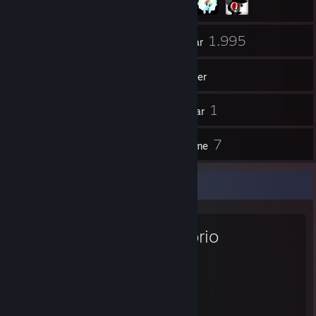
76
1.995
Arkadaşlar
Oyunlar
Envanter
43
1
Ekran Görüntüleri
Videolar
6
7
Atölye Öğeleri
İnceleme
Favori Oyun
Factorio
1.571
59