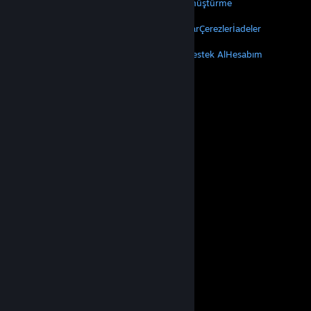
Valve Hakkında
Kariyer
Donanım
Geri Dönüştürme
YASAL
Gizlilik
Erişilebilirlik
Bildirimler ve Politikalar
Çerezler
İadeler
DAHA FAZLA
Steam'i Yükle
Mobil Uygulamaları Edin
Destek Al
Hesabım