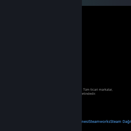
© 2026 Valve Corporation. Tüm hakları saklıdır. Tüm ticari markalar,
ABD ve diğer ülkelerde ilgili sahiplerinin mülkiyetindedir.
Geçerli yerlerde fiyatlara KDV dâhildir.
Mobil Uygulamaları Edin
STEAM
Steam Hakkında
Steam Abonelik Sözleşmesi
Steamworks
Steam Dağı
VALVE