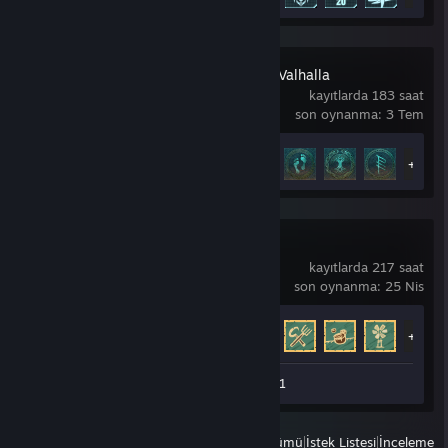
Assassin's Creed Valhalla
kayıtlarda 183 saat
son oynanma: 3 Tem
Başarım İlerlemesi
42 / 92
+37
Timberborn
kayıtlarda 217 saat
son oynanma: 25 Nis
Başarım İlerlemesi
59 / 59
+54
Ekran Görüntüsü 1
İnceleme 1
Görüntüle
Son Oynananların Tümü
|
İstek Listesi
|
İnceleme