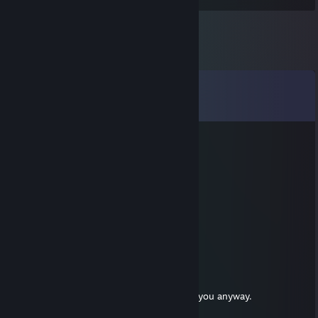
Yorumlar
Tüm yorumları görüntüle (
17
yorum)
Inkmeister.
14 Şub 2018 @ 11:17
Aww, I hope you will be okay~
Inkmeister.
23 Nis 2016 @ 3:34
Hi cute Bat Pony, how are you?
kebokyo
20 Nis 2016 @ 17:10
I have no idea who you are but I'm adding you anyway.