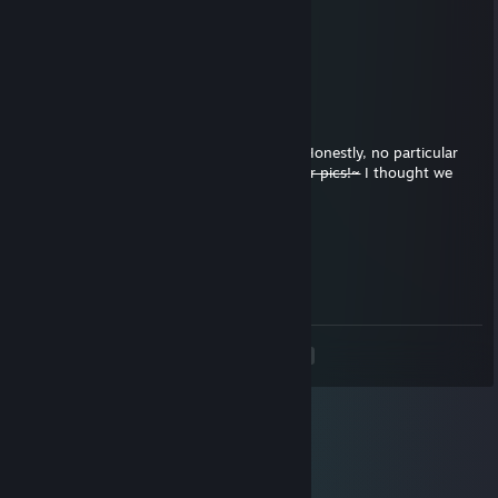
GERRIDIRAH
20 Oca 2016 @ 8:12
Buzzball licks your face.
Disabled
4 Ara 2015 @ 19:57
I thought I might shoot an add your way. Honestly, no particular
reason other than... *Shrugs*
I've seen your pics!~
I thought we
might be decent friends. :)
Ωmeggga
19 Kas 2015 @ 0:12
adorable ^^
<
>