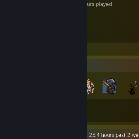
112 Hours played
Всю жизнь мечтал купить я пулемёт
Чтоб из окна стрелять по черепам
Раскиданным по улице вокруг
Пылящимся по засранным углам
Leave a comment
Badge Collector
59
19
Total Badges Earned
Game Cards
Recent Activity
25.4 hours past 2 we