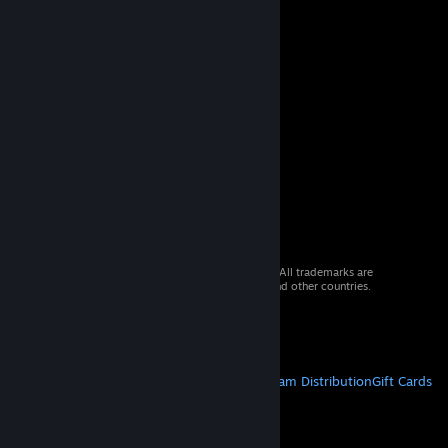
© 2026 Valve Corporation. All rights reserved. All trademarks are
property of their respective owners in the US and other countries.
VAT included in all prices where applicable.
Get Mobile Apps
STEAM
About Steam
Steam SSA
Steamworks
Steam Distribution
Gift Cards
VALVE
About Valve
Jobs
Hardware
Recycling
LEGAL