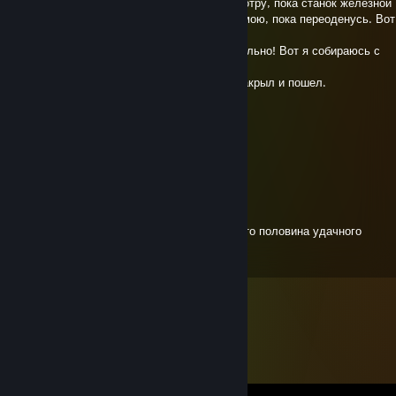
— Понимаете, я пока ключик тряпочкой протру, пока станок железной
щеточкой почищу, пока ручки мыльцем отмою, пока переоденусь. Вот
раз и конец рабочего дня наступит.
— Нет, Петров! Я считаю, что это не правильно! Вот я собираюсь с
работы ровно в 18:00!!!
— А чего тебе собираться-то? Е6альник закрыл и пошел.
Виктор нью беленс
Oct 27, 2024 @ 4:29am
+rep красавчик
i67
Jun 26, 2024 @ 2:57pm
Медицинский факт. Неудачная операция это половина удачного
вскрытия.