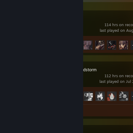
Disco Elysium
114 hrs on rec
last played on Au
Achievement Progress
18 of 45
Insurgency: Sandstorm
112 hrs on rec
last played on Jul
Achievement Progress
28 of 35
Review 1