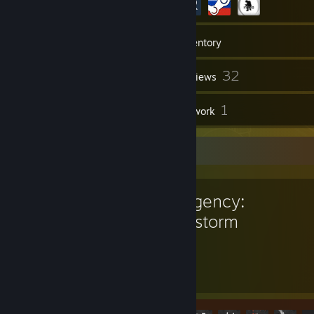
216
Games
Inventory
74
32
Screenshots
Reviews
6
1
Guides
Artwork
Favorite Game
Insurgency:
Sandstorm
112
28
Hours played
Achievements
Achievement Progress
28 of 35