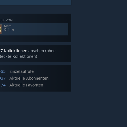
LLT VON
Merri
Offline
e
7 Kollektionen
ansehen (ohne
teckte Kollektionen)
065
Einzelaufrufe
037
Aktuelle Abonnenten
74
Aktuelle Favoriten