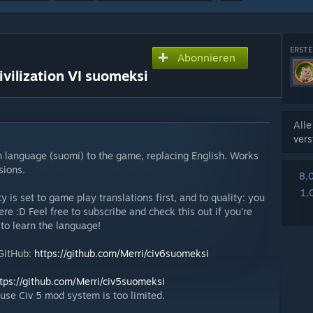
ERSTE
Abonnieren
ivilization VI suomeksi
All
vers
sh language (suomi) to the game, replacing English. Works
sions.
8,
1,
y is set to game play translations first, and to quality: you
ere :D Feel free to subscribe and check this out if you're
 to learn the language!
 GitHub:
https://github.com/Merri/civ6suomeksi
tps://github.com/Merri/civ5suomeksi
se Civ 5 mod system is too limited.