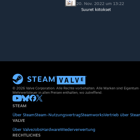
20. Nov. 2022 um 13:22
Suuret kiitokset
© 2026 Valve Corporation. Alle Rechte vorbehalten. Alle Marken sind Eigentum
Mehrwertsteuer in allen Preisen enthalten, wo zutreffend.
STEAM
Über Steam
Steam-Nutzungsvertrag
Steamworks
Vertrieb über Stea
VALVE
Über Valve
Jobs
Hardware
Wiederverwertung
RECHTLICHES