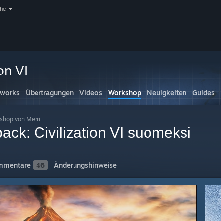
che
on VI
tworks
Übertragungen
Videos
Workshop
Neuigkeiten
Guides
shop von Merri
ack: Civilization VI suomeksi
mmentare
46
Änderungshinweise