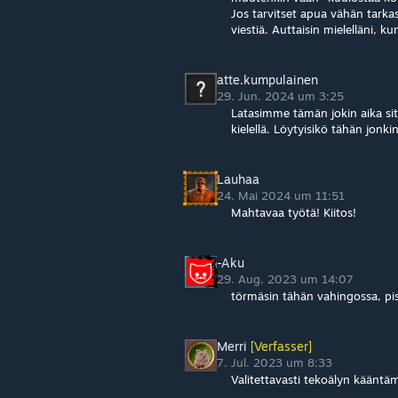
Jos tarvitset apua vähän tarkas
viestiä. Auttaisin mielelläni, ku
atte.kumpulainen
29. Jun. 2024 um 3:25
Latasimme tämän jokin aika sit
kielellä. Löytyisikö tähän jonki
Lauhaa
24. Mai 2024 um 11:51
Mahtavaa työtä! Kiitos!
-Aku
29. Aug. 2023 um 14:07
törmäsin tähän vahingossa, pis
Merri
[Verfasser]
7. Jul. 2023 um 8:33
Valitettavasti tekoälyn kääntäm