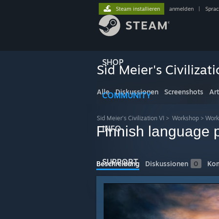
Steam installieren
anmelden
|
Spra
SHOP
Sid Meier's Civilizati
Alle
Diskussionen
Screenshots
Ar
COMMUNITY
Sid Meier's Civilization VI
>
Workshop
>
Work
Finnish language p
INFO
SUPPORT
Beschreibung
Diskussionen
0
Ko