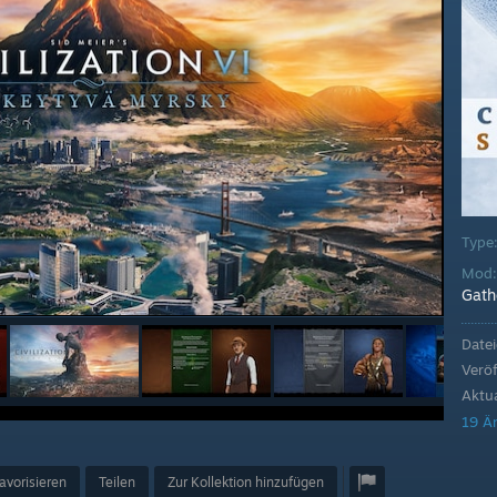
Type
Mod
Gath
Date
Veröf
Aktua
19 Ä
avorisieren
Teilen
Zur Kollektion hinzufügen