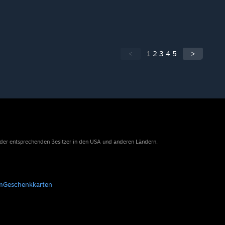
<
1
2
3
4
5
>
 der entsprechenden Besitzer in den USA und anderen Ländern.
m
Geschenkkarten