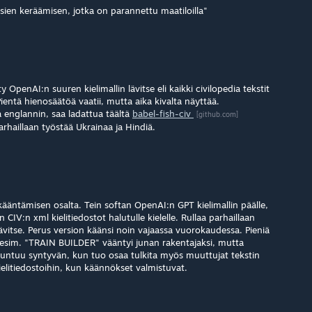
ien keräämisen, jotka on parannettu maatiloilla"
y OpenAI:n suuren kielimallin lävitse eli kaikki civilopedia tekstit
ientä hienosäätöä vaatii, mutta aika kivalta näyttää.
 englannin, saa ladattua täältä
babel-fish-civ
[github.com]
rhaillaan työstää Ukrainaa ja Hindiä.
 kääntämisen osalta. Tein softan OpenAI:n GPT kielimallin päälle,
CIV:n xml kielitiedostot halutulle kielelle. Rullaa parhaillaan
lävitse. Perus version käänsi noin vajaassa vuorokaudessa. Pieniä
 esim. "TRAIN BUILDER" vääntyi junan rakentajaksi, mutta
 tuntuu syntyvän, kun tuo osaa tulkita myös muuttujat tekstin
kielitiedostoihin, kun käännökset valmistuvat.