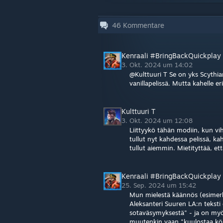
46
Kommentare
Kenraali #BringBackQuickplay
3. Okt. 2024 um 14:02
@Kulttuuri T Se on yks Scythia
vanillapelissä. Mutta kahelle eri
Kulttuuri T
3. Okt. 2024 um 12:08
Liittyykö tähän modiin, kun vih
tullut nyt kahdessa pelissä, kah
tullut aiemmin. Mietityttää, ett
Kenraali #BringBackQuickplay
25. Sep. 2024 um 15:42
Mun mielestä käännös (esimerk
Aleksanteri Suuren LA:n tekst
sotaväsymyksestä" - ja on my
muutenkin vaan "kuulostaa kö