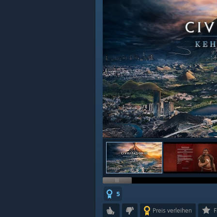
5
Preis verleihen
F