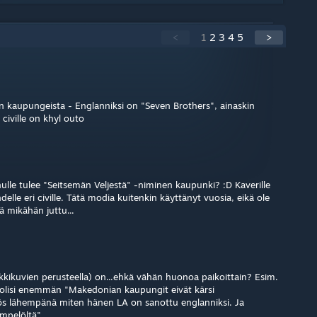
<
1
2
3
4
5
>
n kaupungeista - Englanniksi on "Seven Brothers", ainaskin
 civille on khyl outo
ulle tulee "Seitsemän Veljestä" -niminen kaupunki? :D Kaverille
delle eri civille. Tätä modia kuitenkin käyttänyt vuosia, eikä ole
ä mikähän juttu...
kikuvien perusteella) on...ehkä vähän huonoa paikoittain? Esim.
i olisi enemmän "Makedonian kaupungit eivät kärsi
ös lähempänä miten hänen LA on sanottu englanniksi. Ja
mpelöltä".