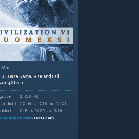
Mod
:
UI
Base Game
Rise and Fall
:
,
,
,
ering Storm
igröße
1.493 MB
fentlicht
20. Feb. 2018 um 15:01
lisiert
8. Feb. 2020 um 3:18
nderungshinweise
(anzeigen)