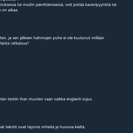
tuksessa tai modin päivittämisessä, voit pistää kaveripyyntöä tai
n on aikaa.
ten, ja sen jälkeen hahmojen puhe ei ole kuulunut millään
nlaista ratkaisua?
tän testiin ihan muuten vaan vaikka englanti sujuu
ät tekstit ovat täynnä virheitä ja huonoa kieltä.