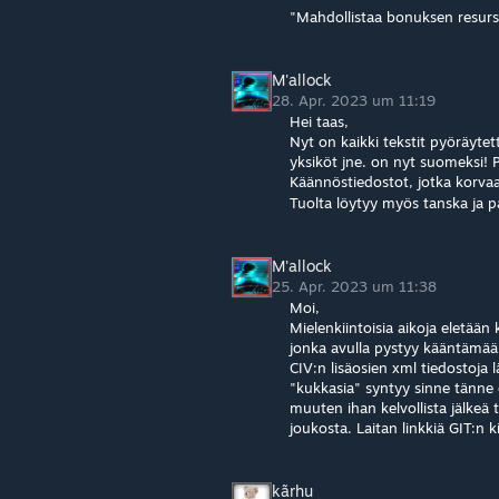
"Mahdollistaa bonuksen resurss
M'allock
28. Apr. 2023 um 11:19
Hei taas,
Nyt on kaikki tekstit pyöräytett
yksiköt jne. on nyt suomeksi! P
Käännöstiedostot, jotka korvaa
Tuolta löytyy myös tanska ja pa
M'allock
25. Apr. 2023 um 11:38
Moi,
Mielenkiintoisia aikoja eletään
jonka avulla pystyy kääntämään 
CIV:n lisäosien xml tiedostoja 
"kukkasia" syntyy sinne tänne
muuten ihan kelvollista jälkeä
joukosta. Laitan linkkiä GIT:n 
kãrhu