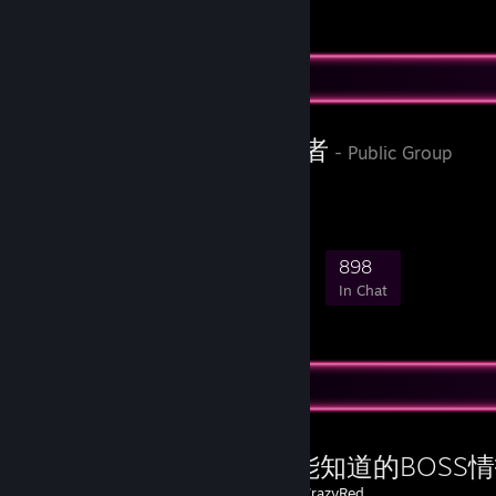
11
4
1
Favorite Group
電玩狂熱愛好者
- Public Group
百度Steam吧官方鉴赏家
3,840
123
451
898
Members
In-Game
Online
In Chat
Favorite Guide
《我也能知道的BOSS
Created by -
CrazyRed