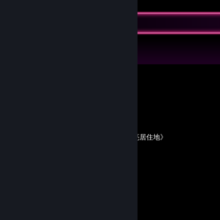
Guide Showcase
CrazyRed's Guides
《我也能知道的BOSS情报》
By CrazyRed
《我也能建设的个人特色漂亮居住地》
By CrazyRed
《我也能知道的游戏进行法》
By CrazyRed