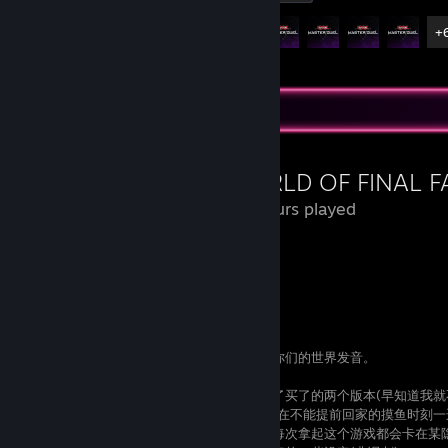
Achievement Progress
11 of 11
+
Review Showcase
WORLD OF FINAL F
26 Hours played
范萝范特西・沃尔德(×)
色凯喔伏范萝范特西(×)
瓦撸多喔伏范萝范特西(√ )
你们能不能不要每次在我进游戏时强调一遍你们的世界发音。
这游戏还是适合在掌机上玩啊，为此我放弃了买了的两个版本(早知道我就不买s
另外买了一个更便携的switchlite及其卡带，在不能提前回家的摸鱼时
文，一边按着右软键手刷经验。回想起之前每次拿起这个游戏都会卡在某