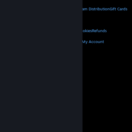
STEAM
About Steam
Steam SSA
Steamworks
Steam Distribution
Gift Cards
VALVE
About Valve
Jobs
Hardware
Recycling
LEGAL
Privacy
Accessibility
Notices & Policies
Cookies
Refunds
MORE
Get Steam
Get Mobile Apps
Get Support
My Account