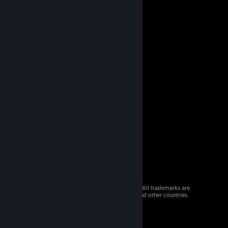
© 2026 Valve Corporation. All rights reserved. All trademarks are
property of their respective owners in the US and other countries.
VAT included in all prices where applicable.
Get Mobile Apps