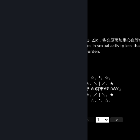
Также добавляю всех в друзья!
I'm also adding everyone as a friend!
Zhan
Jun 29 @ 10:21am
有研究指出，如果一个人每个月的性次数少于1~2次，将会显著加重心血管
Studies have shown that if a person engages in sexual activity less tha
significantly increase their cardiovascular burden.
ミTᏔi𐌔T𐌄𐌃
Jun 28 @ 6:56pm
⠀⠀⠀⠀⠀⠀⠀⠀⠀⠀⠀⠀⠀⠀‎ ‎ ⠀⠀⠀⠀⠀⠀⠀⠀⠀⠀‎ ‎ ‎ ‎ ‎ ‎ ☆。*。☆。
‎⠀⠀⠀⠀⠀⠀⠀⠀⠀⠀⠀⠀⠀⠀ ⠀⠀⠀⠀⠀⠀⠀⠀⠀⠀‎ ‎ ‎ ★。＼｜／。★
⠀⠀⠀⠀⠀⠀⠀⠀⠀⠀⠀⠀⠀⠀⠀⠀⠀⠀⠀⠀⠀⠀「Ⱨ₳VɆ ₳ ₲ⱤɆ₳₮ Đ₳Ɏ」
‎⠀⠀⠀⠀⠀⠀⠀⠀⠀⠀⠀⠀⠀⠀ ‎⠀⠀⠀⠀⠀⠀⠀⠀⠀⠀ ‎ ‎ ★。／｜＼。★
⠀⠀⠀⠀⠀⠀⠀⠀⠀⠀⠀⠀⠀⠀‎ ‎ ‎ ‎ ‎ ‎ ‎ ‎⠀⠀⠀⠀⠀⠀⠀⠀⠀⠀ ☆。*。☆。
<
>