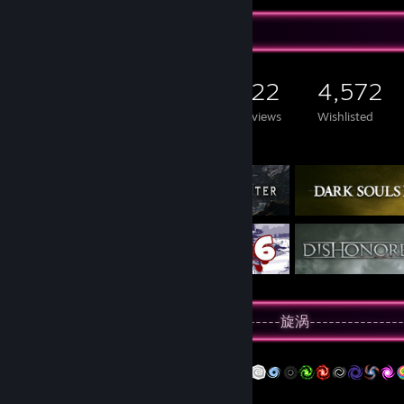
型大、中、小状态的“迷影兽”各一只堆叠起来，这样的好处是可以获得基
的合成进化(参考前文的飞天)，缺点是堆叠状态很有可能会被打翻一地然
Game Collector
设定，这个游戏有个外号叫“叠叠乐”，加上“迷影兽”们本就能自由切换体
一个人的通关配置是一样的。
9,613
2,336
122
4,572
最后来谈谈缺点。首先是类似“篝火”的传送门，这个分布于各个传送门之
外的地图，必须先传回大本营……虽说按照后面的剧情能脑补一点这么做
Games Owned
DLC Owned
Reviews
Wishlisted
实在是意义不明。
Featured Games
然后是“丰富”程度堪比剑盾本体的地图，不过每个地图都有一个隐藏点的设
和风格非常情怀，就是面积真的小。
再之后是“迷影兽”的种类，虽然萝卜、妹子、多拉贡、福瑞这些牌佬狂喜
居多，不过技能动画诚意满满，可以激发人升级的动力。
最后就是剧情了，本作中出现了大部分FF系列人物的二头身形象，可以说
剧情和尬聊的日式梗实在是让人昏昏欲睡，好在进入中段剧情时这种情况
来看子供向的人觉得这是非子供向；来看非子供向的人会觉得这是子供向
常伴“迷影兽”要发挥实力却只能在二周目，实在是让人蚌埠住了。再加上关
谈习性，大量的笔墨用来玩日式谐音梗，不得不让人怀疑这是一部充斥着
总体来说，对于喜欢收集且热爱FF系列的玩家来说，这是一部还算不错的休
都很方便，游玩过程中完全不耽搁事儿。