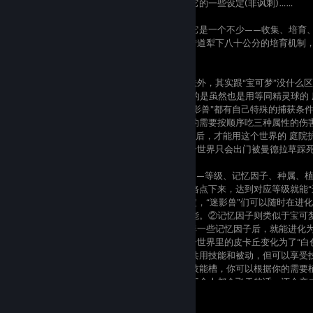
情，我由衷地希望安定类药物能够参考一下它的一些设定(非讽刺)……
回到游戏本身上来，类宝可梦的游戏三要素它是一个不少——收集、培育
动一下的四选一“撞框”战斗和在培育屋外把街道犁下八十公分的培育机制
界)，有它独特的一套三要素机制。
在收集上，《世界》设定的“迷影兽”除了叫法外，其实跟“宝可梦”没什么区
历代的FF游戏中，让人倍感亲切，有所改良的是虽然也是用等同精灵球的 
纯地在对方虚弱时丢个球就抓了——每只“迷影兽”都有自己特殊的捕获条
揍它一顿，有的需要你反弹它们的攻击，有的需要按顺序吃三种属性的伤
前期买都买不到的全恢复药……满足对应条件后，才能用这个世界的 庭院护
喊一句“莽斯塔不撸，狗”然后丢球的，在这个世界只会出门被曼德拉草踩
再来说培育。“迷影兽”的培育依赖四个因素——等级、记忆因子、种属、
①等级类比宝可梦，升级获得的技能点数一路点下来，达到对应等级就能“
是，由于战斗方面(后面会讲)的一些独特设定，“迷影兽”们可以随时在进
态也可以使用进化形态点出的被动和主动技能。②记忆因子则类似于宝可
属性间选择进化一样，“迷影兽”通过剧情获得一些记忆因子后，就能进化
技能和属性。③“种属”方面，可以看成在这个世界里的皮卡丘变化为了“白
们同样作为电气鼠的证明，但种属的变化不共用技能和被动，但可以享受
技能则比较简单，技能树上会有一些空白的技能槽，你可以根据你的需要
卡丘学会冲浪和飞天，甚至同个堆叠状态的三个人都会飞天的话，还会变成“
View all 5 comments
然后是相对新颖的战斗方面。这个世界的战斗是滚条式的(痒痒鼠)，战斗