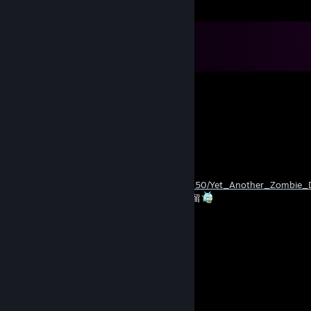
Comments
View all
643
comments
Alonso
29 minutes ago
sign my profile pls
🐊🐉🐍🐛🐢🐲🐸🍏
Jul 24 @ 5:06am
https://store.steampowered.com/app/674750/Yet_Another_Zombie_
7 月 31 日 上午 1:00 前免費取得即可永久保留
Trophy Hunter™
Jul 14 @ 6:47am
⣿⣿⣿⣿⣿⣿⣿⣿⣿⠟⡛⠿⣿⣿⣿⣿⣿⣿⣿⣿⣿⣿⣿⣿
⣿⣿⡿⠿⢿⣿⣿⡿⠏⣼⣿⣷⣌⠻⣿⣿⣿⣿⣿⠿⣿⣿⣿⣿
⣿⣿⢰⣿⣶⣌⣥⣶⣿⣿⡟⠻⢛⢷⣦⡍⠹⠋⡴⣲⡲⡌⢿⣿
⣿⡇⣾⣿⡿⡛⢻⣿⣿⣿⣇⠩⠤⣹⣿⡿⢋⣼⣯⣤⣼⡷⢸⣿
⢛⣣⣿⣿⡌⠀⡁⢸⢿⣦⣻⣿⣿⣿⣿⣡⣿⣿⣿⣿⣿⡇⣾⣿