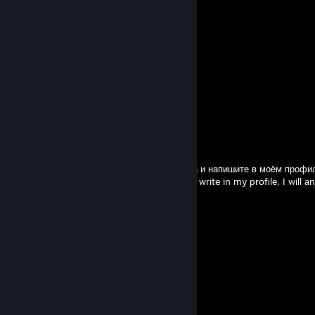
⡖⢹⣿⣿⣿⣶⣾⣿⣿⣷⣷⣿⣿⣿⣿⣿⣿⣿⣿⣿⡿⢰⣿⣿
⡥⢸⣿⣿⣿⣿⣿⣿⣿⣿⣿⣿⣿⣿⣿⣿⣿⣿⣿⣿⡇⢿⣿⣿
⣷⡈⢿⣿⣿⣿⣿⣿⣿⣿⣿⣿⣿⣿⣿⣿⣿⣿⣿⣿⣿⢠⣿⣿
⣿⣷⠘⣿⣿⣿⣿⣿⡟⢿⣿⣿⣿⣿⣿⣿⣿⣿⣿⣿⣿⡀⣿⣿
⣿⡧⢈⣿⣿⣿⣿⣿⣿⡎⢻⣿⣿⣿⣿⣿⣿⣿⣿⣿⣿⣧⠨⣿
⣿⡇⣹⣿⣿⣿⣿⣿⣿⣿⢘⣿⣿⣿⣿⣿⣿⣿⣿⣿⣿⣿⣷⠘
⡟⢰⣿⣿⣿⣿⣦⣍⣉⣥⣾⣿⣿⣿⣿⣿⣿⣿⣿⣿⣿⣿⣿⡆
⠀⠀⠀
𝐖𝐈𝐒𝐇 𝐘𝐎𝐔 𝐀 𝐍𝐈𝐂𝐄 𝐃𝐀𝐘
Businka
Jul 2 @ 11:16am
RUS: Выберите что то одно из этого списка и напишите в моём профил
ENG: Choose the one that's on the list and write in my profile, I will 
+rep good player
+rep nice player
+rep nice teammate
+rep best player
+rep nice profile
+rep соло
+rep only headshots
+rep master awp
+rep good cluther