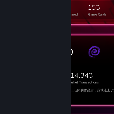
5,188
482
153
Total Badges Earned
Foil Badges Earned
Game Cards
Items Up For Trade
5,521
398
114,343
Items Owned
Trades Made
Market Transactions
--------------------------“自从看过伊藤润二老师的作品后，我就迷上了旋涡。”
----
Achievement Showcase