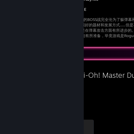
ATOMINE
虽然ATOMINE的BOSS战完全沦为了躲
全浪费了一个很好的题材和发展方式......但
突出以外，还是在弹幕攻击方面有所进步的
我所知道的一些情报，让大家在面对它们时能有所准备，毕竟游戏是Rogue
重来，非常伤人（也对鼠标、键盘、手柄非常不友好，取决于主人的暴躁程度）
勿点进来，因为我会写得比较详细。 P.S.的P.S.我认为我的封面非常灵魂地
Favorite Game
Yu-Gi-Oh! Master D
2,008
11
Hours played
Achievements
Duel King
100 XP