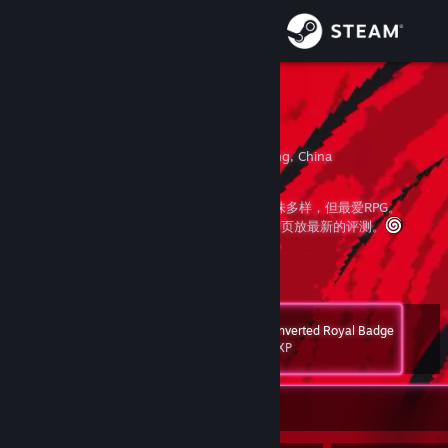
Sign in
Store
CrazyRed
绛疯子
Community
Chongqing, Chongqing, China
About
认真游戏的评测段子手，知识面广，游戏口味多样，但最爱RPG。
总能从游戏中发现别人发现不到的盲点，一般首页放最新的评测。
Support
人生中沉迷的第一款游戏是暗黑2，小学2年级，那时候家用电脑还没普
View more info
及，最多只能玩玩flash游戏，且那些游戏水平参差不齐，这可能是我现在能
忍受众多辣鸡游戏的原因吧。
Change language
The Inverted Royal Badge
Level
童年回忆是暗黑2、冒险岛、梦幻西游（但yys后wy一生黑）、星际争
554
100 XP
Get the Steam Mobile App
霸、寂静岭、双星物语、宝可梦（日常黑gf）、勇斗、生化系列等等，感恩
当年给我买电脑的家人。
View desktop website
Currently Online
目前热衷于收藏steam上与旋涡有关的物品。
P.S.以上属于王婆卖瓜型简介。