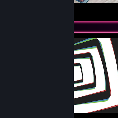
收藏1
16
5
1
Screenshot Showcase
Persona 4 Golden