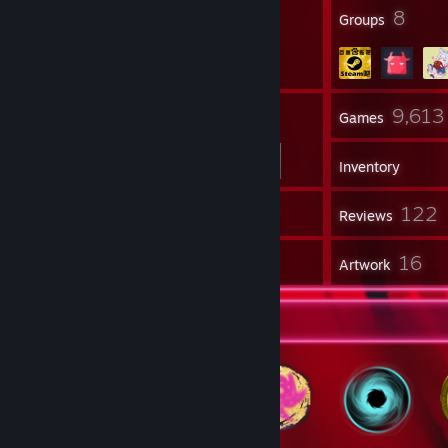
5,188
8
Badges
Groups
426
9,613
Friends
Games
Inventory
132
122
Screenshots
Reviews
6
16
Guides
Artwork
Badge Collector