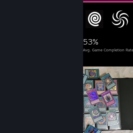
41,841
70
53%
Achievements
Perfect Games
Avg. Game Completion Rat