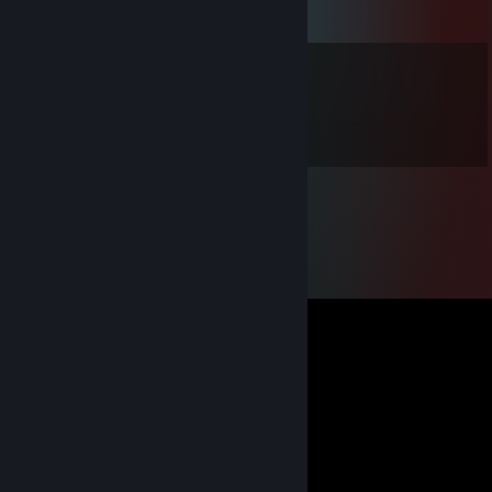
Megjegyzések
gatrgorts
2013. júl. 26., 15:22
O HI THAR