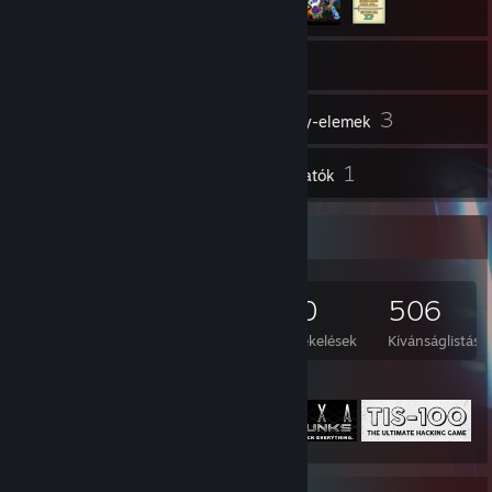
2 093
Játékok
Raktár
6
3
Videók
Műhely-elemek
40
1
Értékelések
Útmutatók
Játékgyűjtő
2 093
1 768
40
506
Játék birtokosa
DLC birtokosa
Értékelések
Kívánságlistás
Kiemelt játék