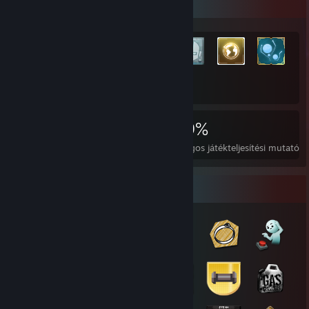
Legritkább teljesítmény vitrin
+11 162
11 182
26
29%
Teljesítmény
Tökéletes játék
Átlagos játékteljesítési mutató
Kitűzőgyűjtő