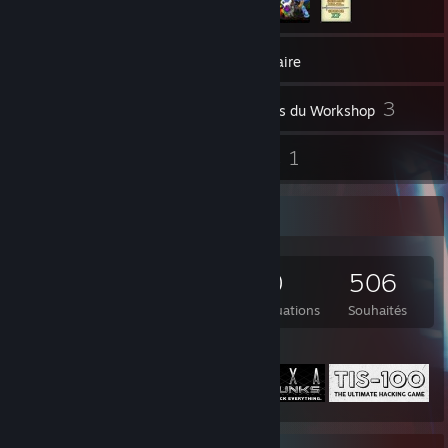
2 094
Jeux
Inventaire
6
3
Vidéos
Articles du Workshop
40
1
Évaluations
Guides
Collection de jeux
2 094
1 768
40
506
Jeux possédés
DLC possédés
Évaluations
Souhaités
Jeux préférés