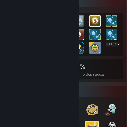
Vitrine des succès les plus rares
+11 102
11 122
24
29 %
Succès
Jeux terminés
Moyenne des succès
Collection de badges