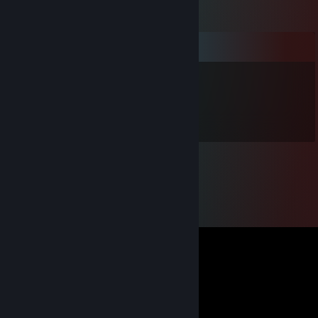
Commentaires
gatrgorts
26 juil. 2013 à 15h22
O HI THAR