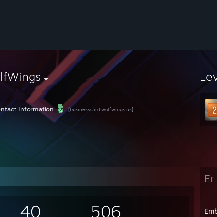
lfWings
Le
ntact Information
[businesscard.wolfwings.us]
Er 
40
506
Emb