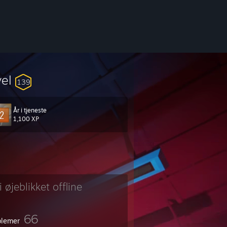
vel
139
År i tjeneste
1,100 XP
i øjeblikket offline
66
lemer