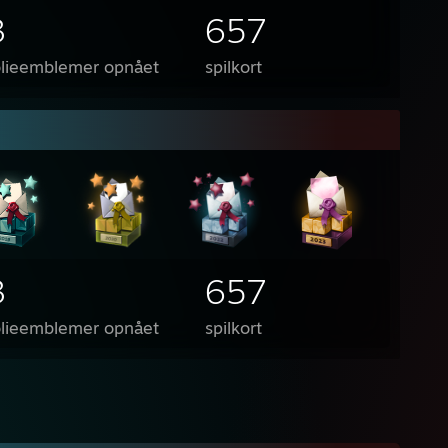
3
657
olieemblemer opnået
spilkort
3
657
olieemblemer opnået
spilkort