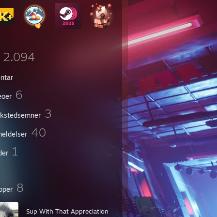
2.094
entar
6
eoer
3
kstedsemner
40
eldelser
1
der
8
pper
Sup With That Appreciation