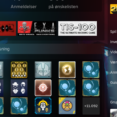
Anmeldelser
på ønskelisten
Spil
Inv
sning
Vid
Vær
Anm
Gui
Gru
+11.092