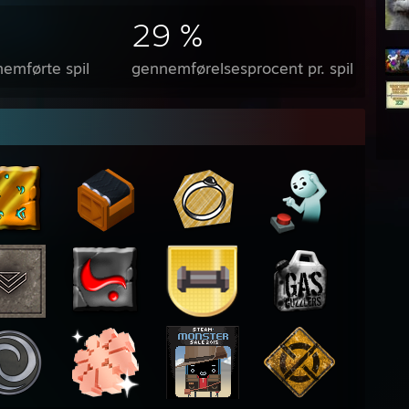
29 %
emførte spil
gennemførelsesprocent pr. spil (gns.)