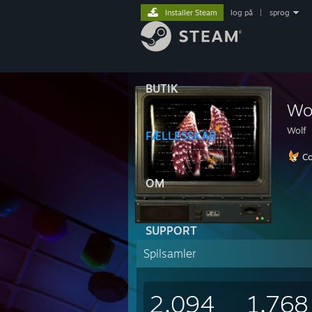
Installer Steam
log på
|
sprog
BUTIK
Wo
Wolf
FÆLLESSKAB
Co
OM
SUPPORT
Spilsamler
2.094
1.768