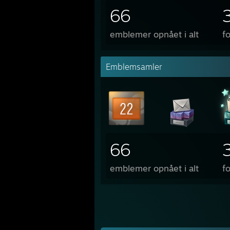
66
emblemer opnået i alt
f
Emblemsamler
66
emblemer opnået i alt
f