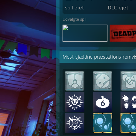
spil ejet
DLC ejet
Udvalgte spil
Mest sjældne præstationsfremvi