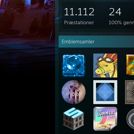
11.112
24
Præstationer
100% genn
Emblemsamler