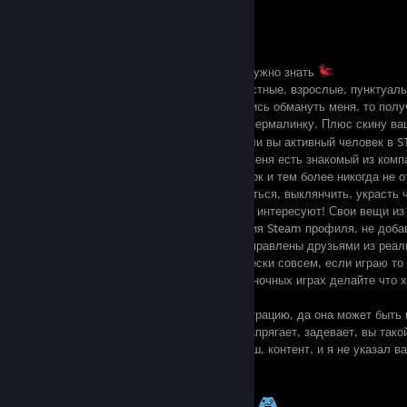
Если решили добавиться в друзья, вам нужно знать
Среди друзей мне нужны адекватные, честные, взрослые, пунктуал
Если узнаю, что вы мошенник или пытались обмануть меня, то полу
профиль стима, занесу в ЧС по вашему пермалинку. Плюс скину ваш
забанят тоже много отличных людей. Если вы активный человек 
1. Я не работаю в STEAM или VALVE (У меня есть знакомый из компа
предлагают, не присылают никаких ссылок и тем более никогда не 
2. Не добавляйтесь ко мне с целью нажиться, выклянчить, украсть 
3. Обмен вещей в Steam меня вообще не интересуют! Свои вещи из
4. Если увижу, что у вас плохая репутация Steam профиля, не доба
5. 99% наград подаренных в профиле отправлены друзьями из реал
6. На данный момент я не играю практически совсем, если играю то
7. Презираю читы в мультиплеере. В одиночных играх делайте что х
соблюдайте правила.
8. Если увидели у меня какую-то иллюстрацию, да она может быть н
ресурсы авторов. Если вас это сильно напрягает, задевает, вы так
мне я удалю, если это действительно ваш, контент, и я не указал в
сеть, с радостью сделаю это.
ЛУЧШИЕ ИГРЫ НА STEAM 🎮