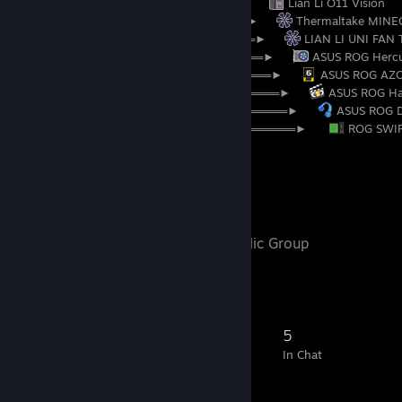
⠀⠀⠀⠀⠀⠀⠀⠀⠀⠀⠀⠀⠀⠀⠀⠀╠════════►⠀⠀
Lian Li O11 Vision
⠀⠀⠀⠀⠀⠀⠀⠀⠀⠀⠀⠀⠀⠀⠀⠀╠═════════►⠀⠀
Thermaltake MINE
⠀⠀⠀⠀⠀⠀⠀⠀⠀⠀⠀⠀⠀⠀⠀⠀╠══════════►⠀⠀
LIAN LI UNI FAN T
⠀⠀⠀⠀⠀⠀⠀⠀⠀⠀⠀⠀⠀⠀⠀⠀╠═══════════►⠀⠀
ASUS ROG Hercu
⠀⠀⠀⠀⠀⠀⠀⠀⠀⠀⠀⠀⠀⠀⠀⠀╠════════════►⠀⠀
ASUS ROG AZ
⠀⠀⠀⠀⠀⠀⠀⠀⠀⠀⠀⠀⠀⠀⠀⠀╠═════════════►⠀⠀
ASUS ROG Ha
⠀⠀⠀⠀⠀⠀⠀⠀⠀⠀⠀⠀⠀⠀⠀⠀╠══════════════►⠀⠀
ASUS ROG De
⠀⠀⠀⠀⠀⠀⠀⠀⠀⠀⠀⠀⠀⠀⠀⠀╚═══════════════►⠀⠀
ROG SWIF
Favorite Group
TeRGcam
- Public Group
Доброго времени суток
39
3
3
5
Members
In-Game
Online
In Chat