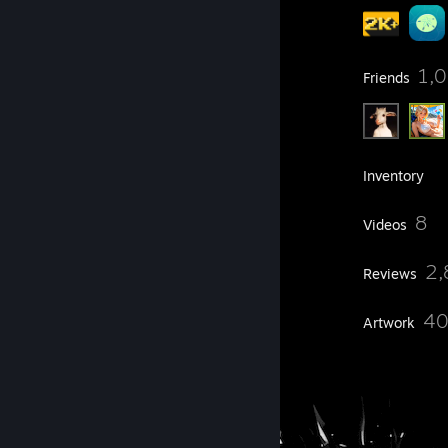
1,004
1,
Groups
Friends
2,676
Games
Inventory
24,749
8
Screenshots
Videos
2,000
2,
Workshop Items
Reviews
190
4
Guides
Artwork