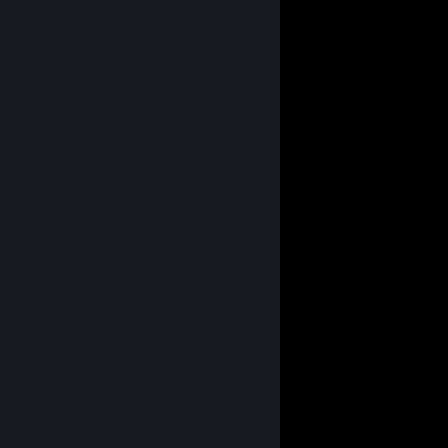
⣿⣿⣿⣿⣿⣿⣿⣿⣿⣿⡀⠄⠄⠄⣿⣿⣿⡄⠄⠘⣿⣿⣿⣿
⣿⠻⣿⣿⣿⣿⣿⣿⣿⣿⡇⠄⠄⠄⣿⣿⣿⣿⣆⠄⠘⢿⣿⣿
⣿⣷⡀⠙⢿⣿⣿⣿⣿⣿⡇⠄⠄⠄⣿⣿⣿⣿⣿⣄⠄⠈⢿⣿
⣿⣿⣿⡀⠄⠈⠻⣿⣿⣿⡇⠄⠄⠄⣹⣿⣿⣿⣿⣿⠄⠄⠈⣿
⣿⣿⣿⣿⣦⣄⠄⠄⠙⢿⣧⡀⠄⠾⠿⠿⢿⣿⣿⣿⡄⠄⠄⣿
⣿⣿⣿⣿⣿⣿⣷⣄⡀⠄⠈⠛⠁⠄⣀⣀⣀⣹⣿⣿⣿⣤⣾⣿
⣿⣿⣿⣿⣿⣿⣿⣿⠿⢦⣀⠄⠄⠄⠘⢿⣿⣿⣿⣿⣿⣿⣿⣿
⣿⣿⣿⣿⣿⣿⡿⠁⠄⠄⠉⠳⣄⠄⠄⠄⠹⣿⣿⣿⣿⣿⣿⣿
⣿⣿⣿⣿⣿⣿⣧⠄⠄⠄⠄⠄⠄⠙⢦⡀⠄⣿⣿⣿⣿⣿⣿⣿
⣿⣿⣿⣿⣿⣿⣿⣷⡄⠄⠄⠢⣄⠄⠄⠈⠻⣿⣿⣿⣿⣿⣿⣿
⣿⣿⣿⣿⣿⣿⣿⣿⣿⣦⠄⠄⠙⣷⡄⠄⠄⠈⠻⣿⣿⣿⣿⣿
⣿⣿⣿⣿⣿⣿⣿⣿⣿⣿⣷⡄⠄⠈⠃⠄⢀⡀⠄⠄⠙⢿⣿⣿
⣿⣿⣿⣿⣿⣿⣿⣿⡟⠁⠉⠻⢦⠄⠄⠄⢸⣿⣷⣄⠄⠄⠙⣿
⣿⣿⣿⣿⣿⣿⣿⣿⣇⠄⠄⠄⠄⠁⠄⠄⣼⣿⣿⣿⣷⣄⡀⣿
⣿⣿⣿⣿⣿⣿⣿⣿⣿⡀⠄⢳⡄⠄⠄⠄⠙⣿⣿⣿⣿⣿⣿⣿
⣿⣿⣿⣿⣿⣿⣿⣿⣿⡇⠄⢸⡇⠄⢸⠄⠄⣿⣿⣿⣿⣿⣿⣿
⣿⣿⣿⣿⣿⣿⡿⠿⣿⣿⠄⠄⣷⠄⢸⡄⠄⣿⣿⣿⣿⣿⣿⣿
⣿⣿⣿⣿⣿⣏⣀⠄⠄⠉⠙⠲⢿⣦⣬⡇⠄⣿⣿⣿⣿⣿⣿⣿
⣿⣿⣿⣿⣿⣿⣿⣿⣶⣤⣀⠄⠄⠈⠙⠃⠄⣿⣿⣿⣿⣿⣿⣿
⣿⣿⣿⣿⣿⣿⣿⣿⣿⣿⠇⠄⠄⢠⣤⡀⠄⢹⣿⣿⣿⣿⣿⣿
⣿⣿⣿⣿⣿⣿⣿⣿⣿⠏⠄⠄⠄⠈⣿⡇⠄⢸⣿⣿⣿⣿⣿⣿
⣿⣿⣿⣿⣿⣿⣿⣿⡟⠄⠄⠄⠄⠄⢹⡇⠄⣿⣿⣿⣿⣿⣿⣿
⣿⣿⣿⣿⣿⣿⣿⡿⠄⠄⠄⣼⣇⠄⠈⠃⠄⣿⣿⣿⣿⣿⣿⣿
⣿⠛⠿⣿⣿⣿⣿⠃⠄⠄⢰⣿⣿⡀⠄⠄⠄⣿⣿⣿⣿⣿⣿⣿