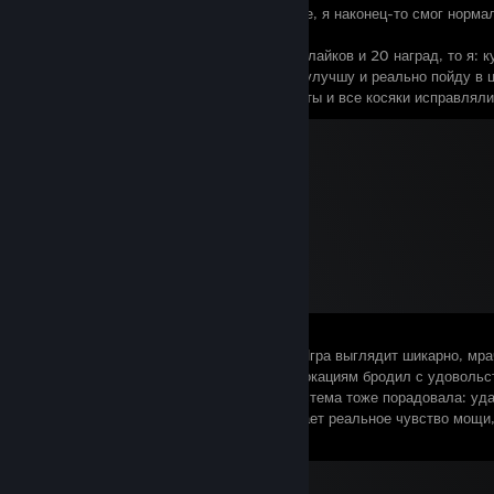
Спасибо Blizzard за бесплатные выходные, я наконец-то смог нормал
реально понравилось.
И если вдруг этот мой спич наберёт 100 лайков и 20 наград, то я:
распродаже, поиграю 100 часов, значок улучшу и реально пойду в 
чтоб они и дальше клепали крутые проекты и все косяки исправляли
Diablo® IV
A Screenshot of Diablo® IV
By:
Первое, что цепануло - это атмосфера. Игра выглядит шикарно, мра
мультяшности, как в третьей части. По локациям бродил с удоволь
на стенах и горящие деревни. Боевая система тоже порадовала: 
взрыв или удар молотом по врагу вызывает реальное чувство мощи, 
сочно и кроваво.