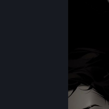
Crown
64
52
10