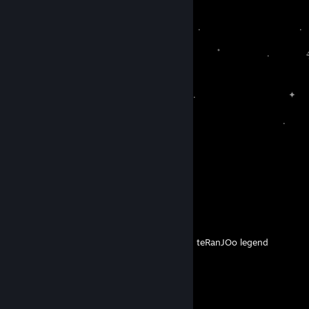
✦
. .
. .
˚ ﾟ . 
‍ ‍ ‍ ‍ ‍ ‍ ‍ ‍ ‍ ‍ , *
. . 
˚ *
. .
✦
Favorite Guide
⠀⠀⠀⠀⠀⠀
Created by -