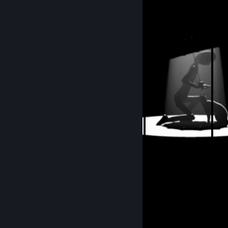
⣿⣿⣿⣿⣿⡿⠁⢠⣿⣿⣿⣿⣿⣿⣿⣿⣷⡄⠈⢿⣿⣿⣿⣿
⣿⣿⣿⣿⡟⠄⣰⣿⣿⣿⣿⣿⣿⣿⣿⣿⣿⣿⡀⠈⢿⣿⣿⣿
⣿⣿⣿⡟⠄⣰⣿⣿⣿⣿⣿⣿⣿⣿⣿⣿⣿⣿⣿⣷⣬⣿⣿⣿
⣿⣿⡟⠄⣰⣿⣿⣿⣿⣿⣿⣿⣿⣿⣿⣿⣿⣿⣿⣿⣿⣿⣿⣿
⣿⡟⣀⣼⣿⣿⣿⣿⣿⣿⣿⣿⣿⣿⣿⣿⣿⣿⣿⣿⣿⣿⣿⣿
⣿⣿⣿⣿⣿⣿⣿⣿⣿⣿⣿⣿⣿⣿⣿⣿⣿⣿⣿⣿⣿⣿⣿⣿
2000
1048
Submissions
Followers