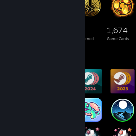
611
31
1,674
Total Badges Earned
Foil Badges Earned
Game Cards
Badge Collector