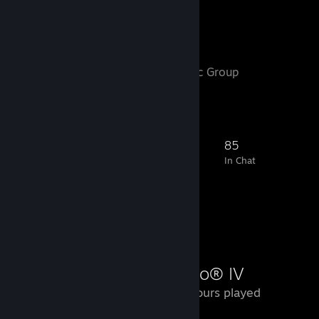
Favorite Group
#Россия
- Public Group
Добро пожаловать!
1,868
16
73
85
Members
In-Game
Online
In Chat
Review Showcase
Diablo® IV
872 Hours played