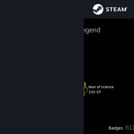
Sign in
Store
⌠𝐌𝐀𝐋𝐄⠀●⠀𝐋𝐕𝐋 35⌡
Community
Russian Federation
About
🅰🅲🆃🅸🆅🅴 🆄🆂🅴🆁
BEST PROFILE
Support
Man of science
Level
179
Change language
100 XP
Get the Steam Mobile App
Currently Offline
View desktop website
27
61
Profile Awards
Badges