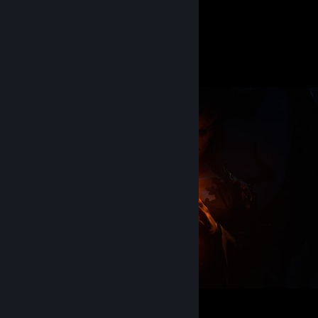
Atomic Heart
54
37
2
Screenshot Showcase
Diablo® IV
49
33