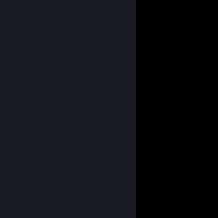
⣿⣦⠄⠄⠈⠙⠻⢷⣄⠄⠿⣿⣿⣧⠄⠄⠄⣿⣿⣿⣿⣿⣿⣿
⣿⣿⣷⣦⣄⡀⠄⠄⠈⠁⠄⢹⣿⣿⣆⣠⣾⣿⣿⣿⣿⣿⣿⣿
⣿⣿⣿⣿⣿⣿⣿⣶⣤⡀⠄⠄⠈⠙⠻⢿⣿⣿⣿⣿⣿⣿⣿⣿
⣿⢿⣿⣿⣿⣿⣿⣿⣿⣷⠄⠄⢀⡀⠄⠄⠈⣿⣿⣿⣿⣿⣿⣿
⣿⢰⣝⣻⣨⣿⣿⣿⣿⣿⣇⠄⠄⣿⣧⠄⠄⣿⣿⣿⣿⣿⣿⣿
⣿⣿⣿⣿⣿⣿⣿⣿⣿⣿⣿⡄⠄⠸⣿⠄⠄⣿⣿⣿⣿⣿⣿⣿
⣿⣿⣿⣿⣿⣿⣿⣿⣿⣿⣿⣷⠄⠄⢻⠄⠄⢿⣿⣿⣿⣿⣿⣿
⣿⣿⣿⣿⣿⣿⣟⠁⠄⠈⠉⠛⠇⠄⠈⠄⠄⢸⣿⣿⣿⣿⣿⣿
⣿⡿⠿⠿⢿⣿⣿⣦⠄⠄⣤⣀⣀⡀⠄⠄⠄⢸⣿⣿⣿⣿⣿⣿
⣿⣐⣛⣛⣲⣿⣿⠟⠃⠄⠈⢿⣿⣷⠄⠄⠄⢸⣿⣿⣿⣿⣿⣿
⣿⣿⣿⣿⣿⣿⣿⣤⣀⠄⠄⠄⠻⢿⣧⣤⣄⣸⣿⣿⣿⣿⣿⣿
⣿⣿⣿⣿⣿⣿⣿⣿⠉⠛⠦⣄⡀⠄⠈⠛⢿⣿⣿⣿⣿⣿⣿⣿
⣿⣿⣿⣿⣿⣿⣿⣿⣦⣀⠄⠄⠙⠳⢤⣀⣠⣌⣹⣿⣿⣿⣿⣿
⣿⢿⣿⣿⠻⣿⣿⣿⣿⠿⠿⠂⠄⠄⠄⠈⣹⣿⣿⣿⣿⣿⣿⣿
⣿⣷⣶⣭⣥⣿⣿⣿⠄⠄⠄⠄⢤⣶⣾⣿⣿⣿⣿⣿⣿⣿⣿⣿
⣿⣿⣿⣿⣿⣿⣿⣿⡷⣦⣄⡀⠄⠈⠙⠻⣿⣿⣿⣿⣿⣿⣿⣿
⣿⣿⣿⣿⣿⣿⣿⡏⠄⠄⠉⠙⠳⢤⣀⠄⠸⣿⣿⣿⣿⣿⣿⣿
⣿⣿⣿⣿⣿⣿⣿⣿⣷⣦⣄⠄⠄⠄⠉⠛⠾⣿⣿⣿⣿⣿⣿⣿
⣿⠿⣿⣿⡛⣿⣿⣿⣿⣿⣿⠋⠄⠄⢀⠄⠄⢸⣿⣿⣿⣿⣿⣿
⣿⣿⣶⣬⣵⣿⣿⣿⣿⡿⠃⠄⠄⠄⠄⢻⣶⣼⣿⣿⣿⣿⣿⣿
⣿⣿⣿⣿⣿⣿⣿⣿⡿⠁⠄⠄⣰⣷⡀⠄⢻⣿⣿⣿⣿⣿⣿⣿
⣿⣿⣿⣿⣿⣿⣿⡿⠁⢀⣠⣴⣿⣿⣷⡀⠄⢿⣿⣿⣿⣿⣿⣿
⣿⣿⣿⣿⣿⣿⡿⠁⢠⣾⣿⣿⣿⣿⣿⣷⡀⠈⢿⣿⣿⣿⣿⣿