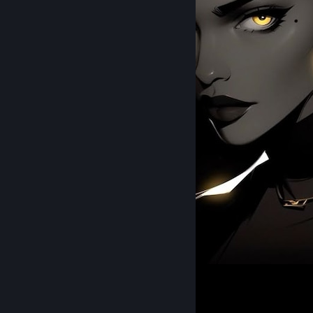
😍
131
101
11