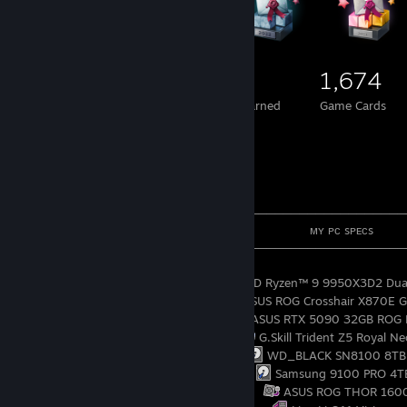
611
31
1,674
Total Badges Earned
Foil Badges Earned
Game Cards
⠀⠀⠀⠀⠀⠀⠀⠀⠀⠀⠀⠀⠀⠀⠀⠀┌────────────────────────────
⠀⠀⠀⠀⠀⠀⠀⠀⠀⠀⠀⠀⠀⠀⠀⠀⠀⠀⠀⠀⠀⠀⠀⠀ ⠀⠀⠀⠀ ⠀ ⠀ ᴍʏ ᴘᴄ sᴘᴇᴄs ⠀⠀
⠀⠀⠀⠀⠀⠀⠀⠀⠀⠀⠀⠀⠀⠀⠀⠀└───────────────────────────
⠀
⠀⠀⠀⠀⠀⠀⠀⠀⠀⠀⠀⠀⠀⠀⠀⠀╔═►⠀⠀
AMD Ryzen™ 9 9950X3D2 Dual
⠀⠀⠀⠀⠀⠀⠀⠀⠀⠀⠀⠀⠀⠀⠀⠀╠══►⠀⠀
ASUS ROG Crosshair X870E Gl
⠀⠀⠀⠀⠀⠀⠀⠀⠀⠀⠀⠀⠀⠀⠀⠀╠═══►⠀⠀
ASUS RTX 5090 32GB ROG
⠀⠀⠀⠀⠀⠀⠀⠀⠀⠀⠀⠀⠀⠀⠀⠀╠════►⠀⠀
G.Skill Trident Z5 Royal
⠀⠀⠀⠀⠀⠀⠀⠀⠀⠀⠀⠀⠀⠀⠀⠀╠═════►⠀⠀
WD_BLACK SN8100 8TB P
⠀⠀⠀⠀⠀⠀⠀⠀⠀⠀⠀⠀⠀⠀⠀⠀╠══════►⠀⠀
Samsung 9100 PRO 4TB 
⠀⠀⠀⠀⠀⠀⠀⠀⠀⠀⠀⠀⠀⠀⠀⠀╠═══════►⠀⠀
ASUS ROG THOR 1600W