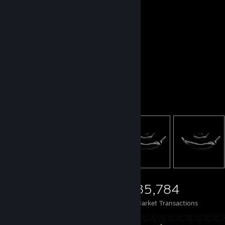
Items Up For Trade
8,296
534
35,784
Items Owned
Trades Made
Market Transactions