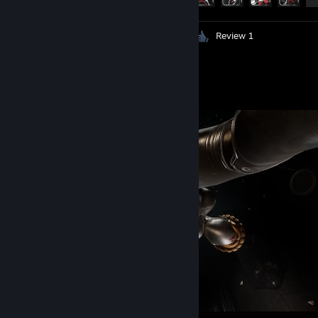
Screenshots 88
Artwork 22
Review 1
Screenshot Showcase