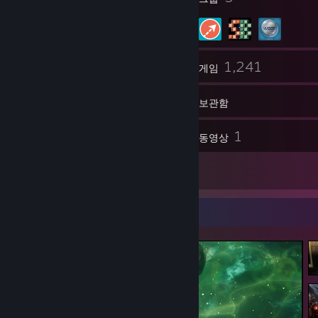
105
1,241
친구
게임
보관함
41
1
스크린샷
동영상
10
평가
스크린샷 전시대