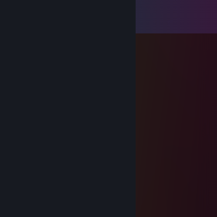
댓글
댓글
44
개 모두 보기
vaguetype
2024년 5월 16일 오전 5시 36분
(=🝦 ༝ 🝦=)
Santo Soju
2017년 10월 9일 오후 12시 07분
Hello Rin
tawb
2017년 10월 7일 오후 7시 01분
tawb
2017년 7월 4일 오후 3시 34분
when you forget what day it is