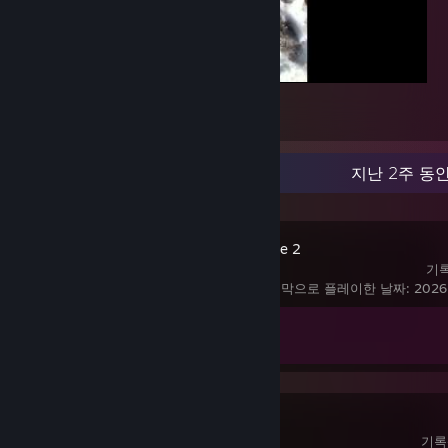
:3
2
최근 활동
지난 2주 동안
Counter-Strike 2
기록
마지막으로 플레이한 날짜: 2026
도전 과제 진행률
1/1
Big Walk
기록