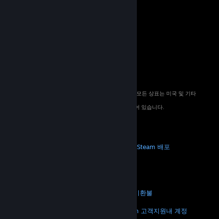
© 2026 Valve Corporation. All rights reserved. 모든 상표는 미국 및 기타
국가에서 해당 소유자의 재산입니다.
해당하는 경우 모든 가격에 부가가치세가 포함되어 있습니다.
모바일 앱 다운로드
STEAM
Steam 정보
Steam 이용 약관
Steamworks
Steam 배포
기프트 카드
VALVE
Valve 소개
채용 정보
하드웨어
재활용
법적 고지
개인정보 처리방침
접근성
고지 및 정책
쿠키
환불
더 보기
Steam 다운로드
모바일 앱 다운로드
Steam 고객지원
내 계정