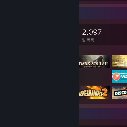
게임 수집가
1,241
1,207
10
2,097
소유 게임
소유 DLC
평가
찜 목록
게임 목록
매우 희귀한 도전 과제 전시대