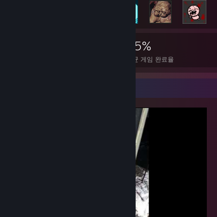
2,746
7
25%
도전 과제
완전 정복한 게임
평균 게임 완료율
동영상 전시대