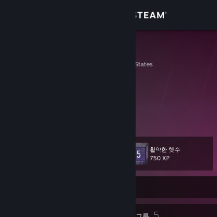
로그인
상점
rinv
Pennsylvania, United States
커뮤니티
정보
http://rinv.co
http://letterboxd.com/rinv
http://backloggd.com/u/rinv/
지원
언어 변경
활약한 햇수
레벨
27
750 XP
Steam 모바일 앱 다운로드
온라인 상태
PC 웹사이트 보기
26
5
배지
그룹