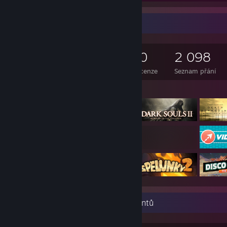
Kolekce her
1 241
1 207
10
2 098
Vlastněné hry
Vlastněná DLC
Recenze
Seznam přání
Vystavené hry
Přehlídka nejvzácnějších achievementů