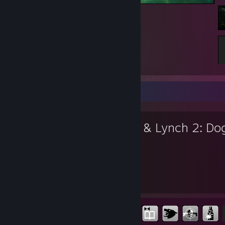
FINAL FANTASY VII REBIRTH
Oblíbená hra
Kane & Lynch 2: Do
Days
5
21
Odehrané hodiny
Achievementy
Odemčené achievementy
21 z 58