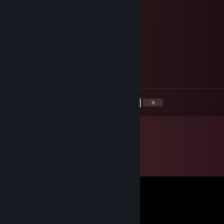
Santo Soju
29. čvn. 2017 v 23.52
Hello Rin!
tawb
29. čvn. 2017 v 17.56
Hi Rin!
<
>