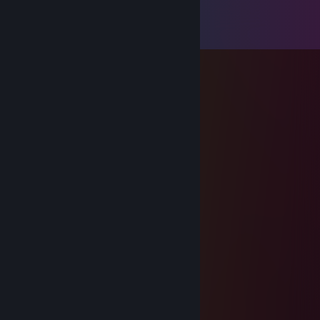
Komentáře
Zobrazit všechny komentáře (
44
)
vaguetype
16. kvě. 2024 v 5.36
(=🝦 ༝ 🝦=)
Santo Soju
9. říj. 2017 v 12.07
Hello Rin
tawb
7. říj. 2017 v 19.01
tawb
4. čvc. 2017 v 15.34
when you forget what day it is