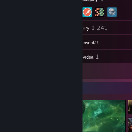
105
1 241
Přátelé
Hry
Inventář
41
1
Snímky obrazovky
Videa
10
Recenze
Přehlídka snímků