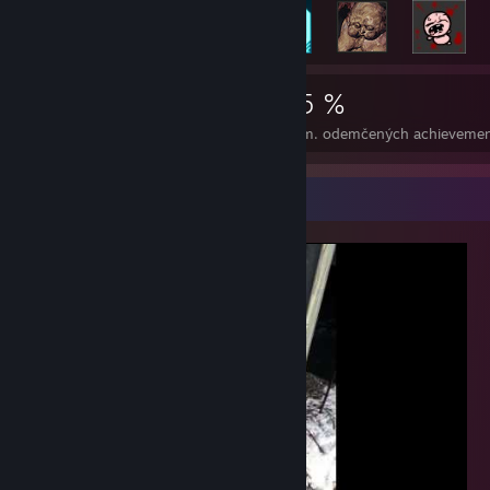
2 746
7
25 %
Achievementy
Perfektní hry
Prům. odemčených achieveme
Přehlídka videí