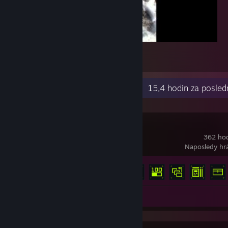
:3
2
Nedávná aktivita
15,4 hodin za posled
Marathon
362 hod
Naposledy hrá
Odemčené achievementy
14 z 14
Recenze 1