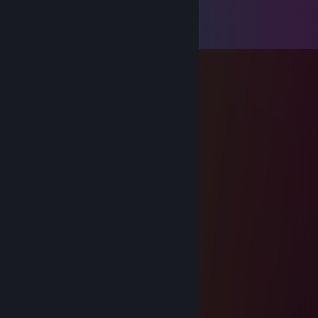
Commenti
Mostra tutti e
44
i commenti
vaguetype
16 mag 2024, ore 5:36
(=🝦 ༝ 🝦=)
Santo Soju
9 ott 2017, ore 12:07
Hello Rin
tawb
7 ott 2017, ore 19:01
tawb
4 lug 2017, ore 15:34
when you forget what day it is