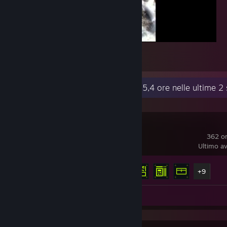
:3
2
Attività recente
15,4 ore nelle ultime 2
Marathon
362 or
Ultimo av
Achievement
14 di 14
+9
Recensione 1