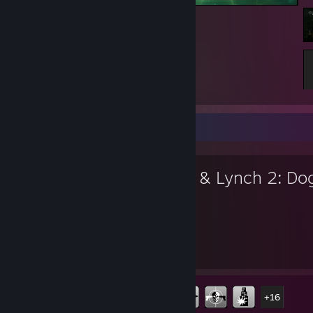
FINAL FANTASY VII REBIRTH
Gioco preferito
Kane & Lynch 2: Do
Days
5
21
Ore di gioco
Achievement
Achievement
21 di 58
+16