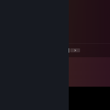
Santo Soju
29 giu 2017, ore 23:52
Hello Rin!
tawb
29 giu 2017, ore 17:56
Hi Rin!
<
>