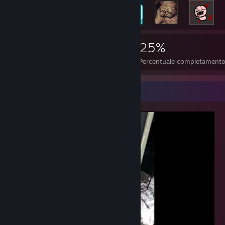
2.746
7
25%
Achievement
Giochi completati
Percentuale completament
Vetrina dei video