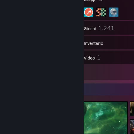
105
1.241
Amici
Giochi
Inventario
41
1
Screenshot
Video
10
Recensioni
Vetrina degli screenshot