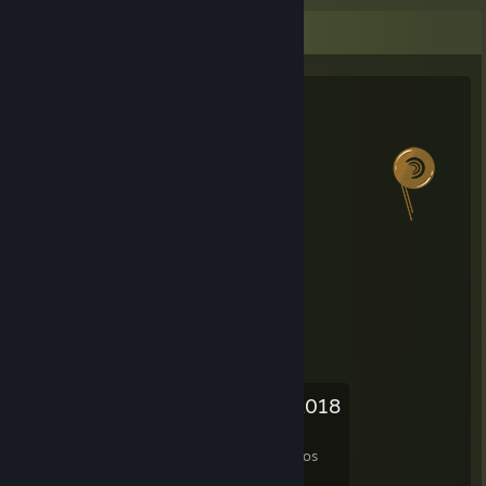
Estadísticas del salien
Saliens de Verano de Steam 2018
Nivel alcanzado
Jefes combatidos
1
0