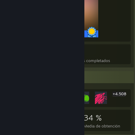
40/40 logros
22
514
Juegos completados
Logros en juegos completados
Expositor de los logros más raros
+4.508
4.514
22
34 %
Logros
Juegos completados
Media de obtención