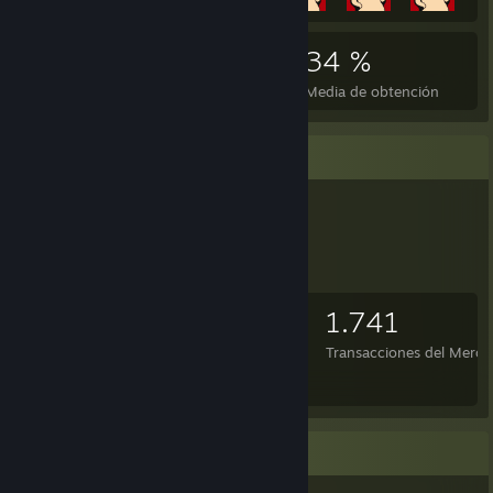
4.514
22
34 %
Logros
Juegos completados
Media de obtención
Artículos para intercambiar
2.404
344
1.741
Artículos
Intercambios realizados
Transacciones del Merc
im trade
Coleccionista de juegos