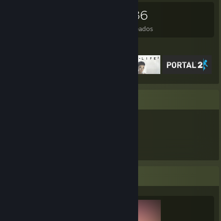
416
462
59
236
Juegos
DLC
Reseñas
Deseados
Juegos destacados
Expositor de artículos
2.404
Artículos
Expositor de completista