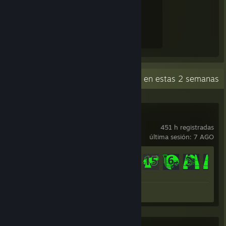
Experiencia obtenida
1.065
Actividad reciente
8,2 h en estas 2 semanas
Tower Unite
451 h registradas
última sesión: 7 AGO
Avance en los logros
424 de 651
Captura: 1
Reseña: 1