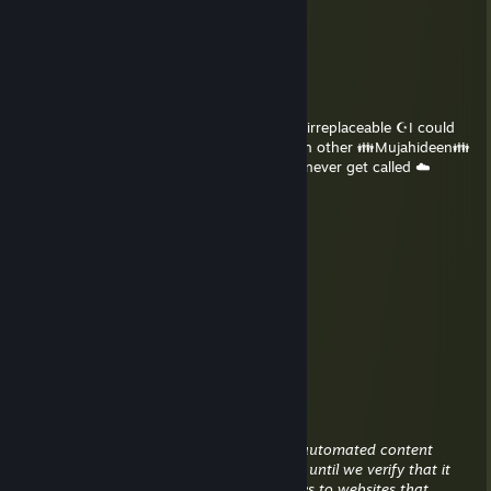
IM DELETING YOU, BROTHER!
██]]]]]]]]]]]]]]]]]]]]]]]]]]]]]]]]]] 10% complete.....
████████]]]]]]]]]]]]]]]]]]]]] 35% complete....
████████████]]]]]]]]]]]] 60% complete....
█████████████████] 99% complete.....
🚫ERROR!🚫 💯True💯 Brothers of Islam are irreplaceable ☪I could
never delete you Brother!💖 Send this to ten other 👪Mujahideen👪
who would give their lives for ﷲAllahﷲ Or never get called ☁️
Brother☁️ again If you get
0 Back: Juhanam for you 🚫†✡🚫
3 back: you're off the martyr list☁️💦
5 back: you have pleased Allah greatly☪💦
10+ back: JANAHﷲ!ﷲ!💕💕☪👅👅
[rawr]0xc000deadbeef
4 JUN a las 11:59
meow :3
meow
30 MAY a las 3:37
This comment is awaiting analysis by our automated content
check system. It will be temporarily hidden until we verify that it
does not contain harmful content (e.g. links to websites that