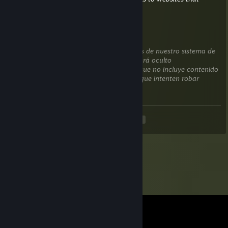
attempt to steal information).
frono
23 MAY a las 14:38
Este comentario está esperando un análisis de nuestro sistema de
verificación automática de contenido. Estará oculto
temporalmente hasta que comprobemos que no incluye contenido
dañino (por ejemplo, enlaces a sitios web que intenten robar
información).
<
>