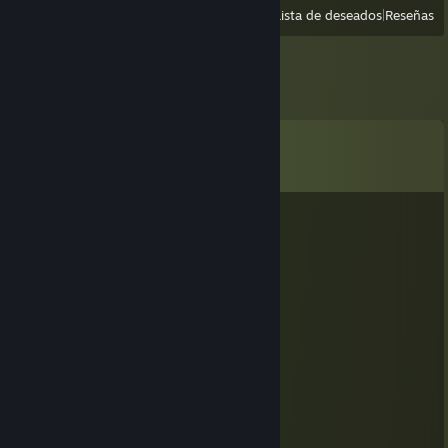
Ver
Recientes
|
Lista de deseados
|
Reseñas
Comentarios
Ver los
352
comentarios
SuzCanal
5 AGO a las 11:29
meow meow meow
Teal_Ivy
29 JUN a las 13:33
meow :3
Ada!
17 JUN a las 10:24
Brother..