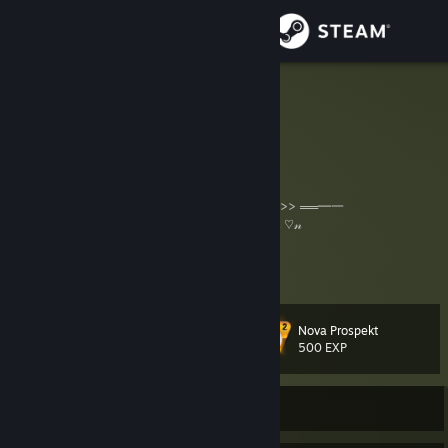
Iniciar sesión
Tienda
meow
meow :3c ( she / they )
Comunidad
Acerca de
▄︻デ <<< ℭ𝔢𝔯𝔱𝔦𝔣𝔦𝔢𝔡 𝔖𝔦𝔩𝔳𝔢𝔯 𝔊𝔩𝔬𝔟𝔞𝔩 𝔒𝔣 𝔈𝔩𝔦𝔱𝔢 ℭ𝔰𝔤𝔬 >>> ══━一
ℜ𝔦𝔠𝔨 𝔄⋆✶ Ribbon ╔═╦╗╔╦═╦═╦╗╔╗ 𝒫𝓊𝓉 𝒯𝒽𝒾𝓈 ♡𝓃
║═╣║║║╔╣╔╣╚╝║ 𝒴☯𝓊𝓇 𝒮𝓉𝑒𝒶𝓂 𝐼𝒟 𝒾𝒻
Soporte
║╔╣╚╝║║║║╚╗╔╝ 𝒴White flower𝓊 𝒜𝓇𝑒 Hibiscus𝓇
Ver más información
╚╝╚══╩╝╚╝※╚╝※ 𝒮𝓊𝓅𝓅Cookie𝓇𝓉 𝐹𝓊𝓇𝓇𝒾𝑒𝓈❣ ♥ Ribbon ✶⋆𝔫𝔡 𝔐𝔬𝔯𝔱𝔶
░████░░████░
Cambiar idioma
░█░░█░░█░░█░ Put This
Nova Prospekt
░████░░████░ On Your Profile Info
Nivel
81
500 EXP
Descargar Steam Mobile
░█░█░░░█░░░░ If You Role-play
░█░░█░░█░░░░
𝕽𝖎𝖈𝖐 𝕬𝖓𝖉 𝕸𝖔𝖗𝖙𝖞
Ver versión clásica
En línea
♕😳 ŕίĆ𝐤 𝔸Ň𝓓 ⓜ𝕠Ř𝔱𝐲 🍮💣