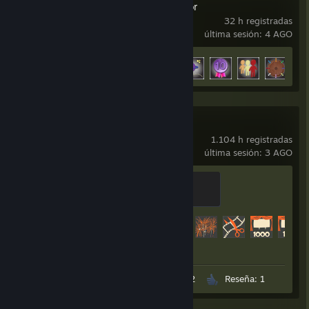
Tabletop Simulator
32 h registradas
última sesión: 4 AGO
Avance en los logros
9 de 26
+
Team Fortress 2
1.104 h registradas
última sesión: 3 AGO
Sawmill Strongmann
100 EXP
Avance en los logros
390 de 520
Capturas: 3
Material gráfico 2
Reseña: 1