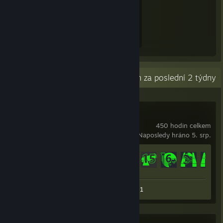
Získané zkušenosti
1 065
Nedávná aktivita
20,3 hodin za poslední 2 týdny
Tower Unite
450 hodin celkem
Naposledy hráno 5. srp.
Odemčené achievementy
424 z 651
Snímek obrazovky 1
Recenze 1