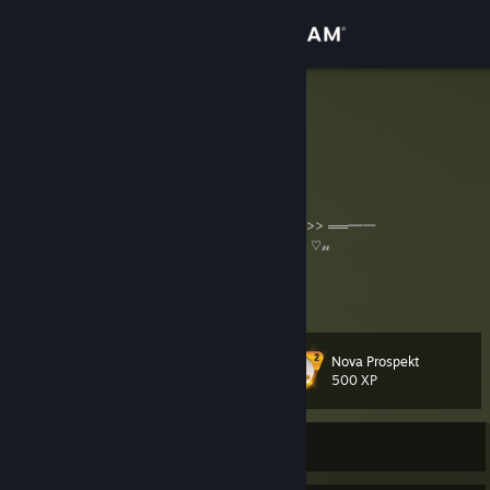
Přihlásit se
Obchod
meow
meow :3c ( she / they )
Komunita
Informace
▄︻デ <<< ℭ𝔢𝔯𝔱𝔦𝔣𝔦𝔢𝔡 𝔖𝔦𝔩𝔳𝔢𝔯 𝔊𝔩𝔬𝔟𝔞𝔩 𝔒𝔣 𝔈𝔩𝔦𝔱𝔢 ℭ𝔰𝔤𝔬 >>> ══━一
ℜ𝔦𝔠𝔨 𝔄⋆✶ Ribbon ╔═╦╗╔╦═╦═╦╗╔╗ 𝒫𝓊𝓉 𝒯𝒽𝒾𝓈 ♡𝓃
║═╣║║║╔╣╔╣╚╝║ 𝒴☯𝓊𝓇 𝒮𝓉𝑒𝒶𝓂 𝐼𝒟 𝒾𝒻
Podpora
║╔╣╚╝║║║║╚╗╔╝ 𝒴White flower𝓊 𝒜𝓇𝑒 Hibiscus𝓇
Zobrazit více informací
╚╝╚══╩╝╚╝※╚╝※ 𝒮𝓊𝓅𝓅Cookie𝓇𝓉 𝐹𝓊𝓇𝓇𝒾𝑒𝓈❣ ♥ Ribbon ✶⋆𝔫𝔡 𝔐𝔬𝔯𝔱𝔶
░████░░████░
Změnit jazyk
░█░░█░░█░░█░ Put This
Nova Prospekt
░████░░████░ On Your Profile Info
Úroveň
81
500 XP
Mobilní aplikace služby Steam
░█░█░░░█░░░░ If You Role-play
░█░░█░░█░░░░
𝕽𝖎𝖈𝖐 𝕬𝖓𝖉 𝕸𝖔𝖗𝖙𝖞
Desktopová verze stránky
Právě je offline
♕😳 ŕίĆ𝐤 𝔸Ň𝓓 ⓜ𝕠Ř𝔱𝐲 🍮💣