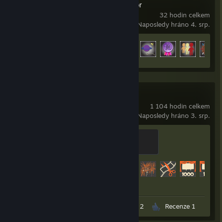
Tabletop Simulator
32 hodin celkem
Naposledy hráno 4. srp.
Odemčené achievementy
9 z 26
Team Fortress 2
1 104 hodin celkem
Naposledy hráno 3. srp.
Sawmill Strongmann
100 XP
Odemčené achievementy
390 z 520
Snímky obrazovky 3
Obrázky 2
Recenze 1