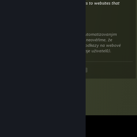
does not contain harmful content (e.g. links to websites that
attempt to steal information).
frono
23. kvě. v 14.38
Tento komentář čeká na kontrolu naším automatizovaným
systémem. Dočasně je tedy skryt, dokud si neověříme, že
nezahrnuje žádný nevhodný obsah (např. odkazy na webové
stránky, které chtějí ukrást přihlašovací údaje uživatelů).
<
>