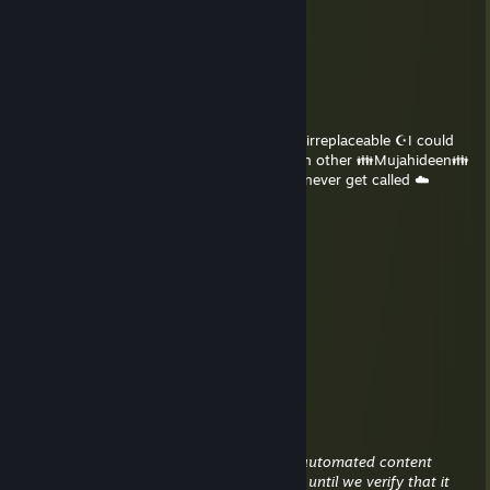
Brother..
IM DELETING YOU, BROTHER!
██]]]]]]]]]]]]]]]]]]]]]]]]]]]]]]]]]] 10% complete.....
████████]]]]]]]]]]]]]]]]]]]]] 35% complete....
████████████]]]]]]]]]]]] 60% complete....
█████████████████] 99% complete.....
🚫ERROR!🚫 💯True💯 Brothers of Islam are irreplaceable ☪I could
never delete you Brother!💖 Send this to ten other 👪Mujahideen👪
who would give their lives for ﷲAllahﷲ Or never get called ☁️
Brother☁️ again If you get
0 Back: Juhanam for you 🚫†✡🚫
3 back: you're off the martyr list☁️💦
5 back: you have pleased Allah greatly☪💦
10+ back: JANAHﷲ!ﷲ!💕💕☪👅👅
[rawr]0xc000deadbeef
4. čvn. v 11.59
meow :3
meow
30. kvě. v 3.37
This comment is awaiting analysis by our automated content
check system. It will be temporarily hidden until we verify that it