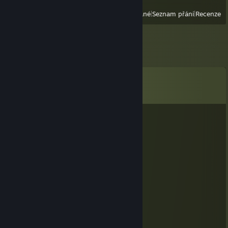
Zobrazit
Všechny nedávno hrané
|
Seznam přání
|
Recenze
Komentáře
Zobrazit všechny komentáře (
352
)
SuzCanal
5. srp. v 11.29
meow meow meow
Teal_Ivy
29. čvn. v 13.33
meow :3
Ada!
17. čvn. v 10.24