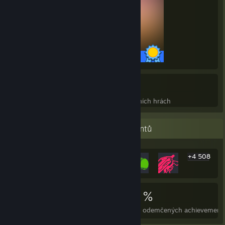
40/40 achievementů
22
514
Perfektní hry
Achievementy v perfektních hrách
Přehlídka nejvzácnějších achievementů
+4 508
4 514
22
34 %
Achievementy
Perfektní hry
Prům. odemčených achievement