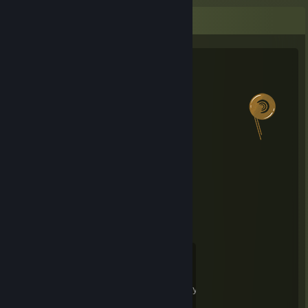
Slevozemšťanovy statistiky
Letní záchrana vesmíru 2018
Dosažená úroveň
Souboje s bossy
1
0