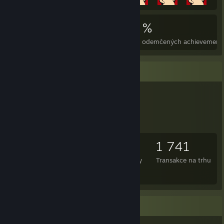
4 514
22
34 %
Achievementy
Perfektní hry
Prům. odemčených achievement
Položky pro obchodování
2 404
344
1 741
Vlastněné položky
Provedené obchody
Transakce na trhu
im trade
Kolekce her