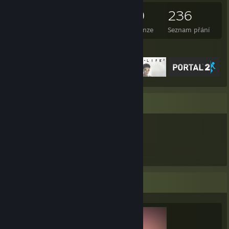
416
462
59
236
Vlastněné hry
Vlastněná DLC
Recenze
Seznam přání
Vystavené hry
Přehlídka položek
2 404
Vlastněné položky
Přehlídka sběratele