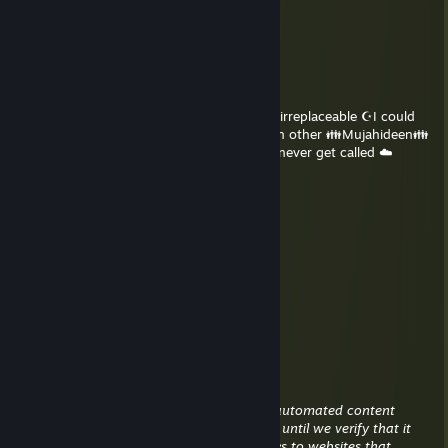
IM DELETING YOU, BROTHER!
██]]]]]]]]]]]]]]]]]]]]]]]]]]]]]]]]]] 10% complete.....
████████]]]]]]]]]]]]]]]]]]]]] 35% complete....
████████████]]]]]]]]]]]] 60% complete....
█████████████████] 99% complete.....
🚫ERROR!🚫 💯True💯 Brothers of Islam are irreplaceable ☪I could
never delete you Brother!💖 Send this to ten other 👪Mujahideen👪
who would give their lives for ﷲAllahﷲ Or never get called ☁️
Brother☁️ again If you get
0 Back: Juhanam for you 🚫†✡🚫
3 back: you're off the martyr list☁️💦
5 back: you have pleased Allah greatly☪💦
10+ back: JANAHﷲ!ﷲ!💕💕☪👅👅
[rawr]0xc000deadbeef
4 JUN a las 11:59 a. m.
meow :3
meow
30 MAY a las 3:37 a. m.
This comment is awaiting analysis by our automated content
check system. It will be temporarily hidden until we verify that it
does not contain harmful content (e.g. links to websites that