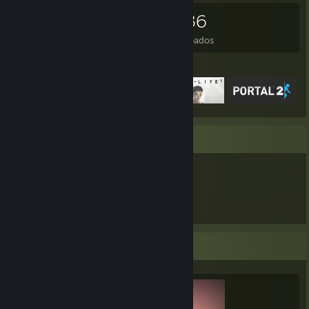
416
462
59
236
Juegos
DLC
Reseñas
Deseados
Juegos destacados
Expositor de artículos
2,404
Artículos
Expositor de completista