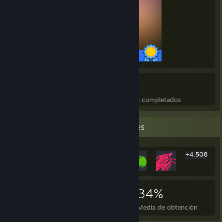
40 / 40 logros
22
514
Juegos completados
Logros en juegos completados
Expositor de logros más infrecuentes
+4,508
4,514
22
34%
Logros
Juegos completados
Media de obtención