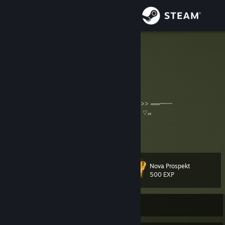
Iniciar sesión
Tienda
meow
meow :3c ( she / they )
Comunidad
Acerca de
▄︻デ <<< ℭ𝔢𝔯𝔱𝔦𝔣𝔦𝔢𝔡 𝔖𝔦𝔩𝔳𝔢𝔯 𝔊𝔩𝔬𝔟𝔞𝔩 𝔒𝔣 𝔈𝔩𝔦𝔱𝔢 ℭ𝔰𝔤𝔬 >>> ══━一
ℜ𝔦𝔠𝔨 𝔄⋆✶ Ribbon ╔═╦╗╔╦═╦═╦╗╔╗ 𝒫𝓊𝓉 𝒯𝒽𝒾𝓈 ♡𝓃
║═╣║║║╔╣╔╣╚╝║ 𝒴☯𝓊𝓇 𝒮𝓉𝑒𝒶𝓂 𝐼𝒟 𝒾𝒻
Soporte
║╔╣╚╝║║║║╚╗╔╝ 𝒴White flower𝓊 𝒜𝓇𝑒 Hibiscus𝓇
Ver más información
╚╝╚══╩╝╚╝※╚╝※ 𝒮𝓊𝓅𝓅Cookie𝓇𝓉 𝐹𝓊𝓇𝓇𝒾𝑒𝓈❣ ♥ Ribbon ✶⋆𝔫𝔡 𝔐𝔬𝔯𝔱𝔶
░████░░████░
Cambiar idioma
░█░░█░░█░░█░ Put This
Nova Prospekt
░████░░████░ On Your Profile Info
Nivel
81
500 EXP
Obtener la aplicación de Steam Mobile
░█░█░░░█░░░░ If You Role-play
░█░░█░░█░░░░
𝕽𝖎𝖈𝖐 𝕬𝖓𝖉 𝕸𝖔𝖗𝖙𝖞
Ver versión clásica
Sin conexión
♕😳 ŕίĆ𝐤 𝔸Ň𝓓 ⓜ𝕠Ř𝔱𝐲 🍮💣