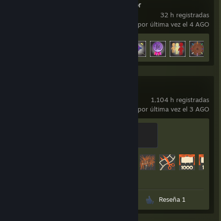
Tabletop Simulator
32 h registradas
usado por última vez el 4 AGO
Avance en los logros
9 de 26
+
Team Fortress 2
1,104 h registradas
usado por última vez el 3 AGO
Sawmill Strongmann
100 EXP
Avance en los logros
390 de 520
Capturas 3
Material gráfico 2
Reseña 1