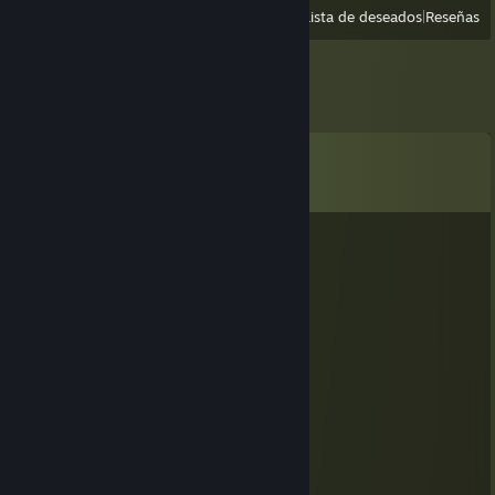
Ver
Todos los usados recientemente
|
Lista de deseados
|
Reseñas
Comentarios
Ver los
352
comentarios
SuzCanal
hace 17 horas
meow meow meow
Teal_Ivy
29 JUN a las 1:33 p. m.
meow :3
Ada!
17 JUN a las 10:24 a. m.
Brother..