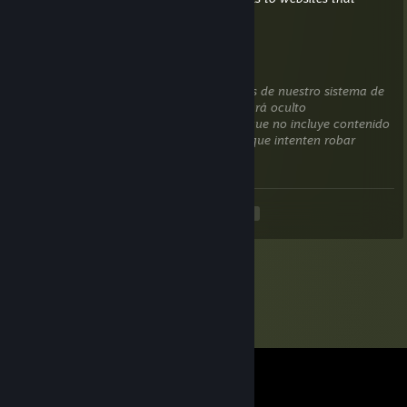
attempt to steal information).
frono
23 MAY a las 2:38 p. m.
Este comentario está esperando un análisis de nuestro sistema de
verificación automática de contenido. Estará oculto
temporalmente hasta que comprobemos que no incluye contenido
dañino (por ejemplo, enlaces a sitios web que intenten robar
información).
<
>