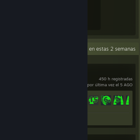
Experiencia obtenida
1,065
Actividad reciente
22 h en estas 2 semanas
Tower Unite
450 h registradas
usado por última vez el 5 AGO
Avance en los logros
424 de 651
Captura 1
Reseña 1