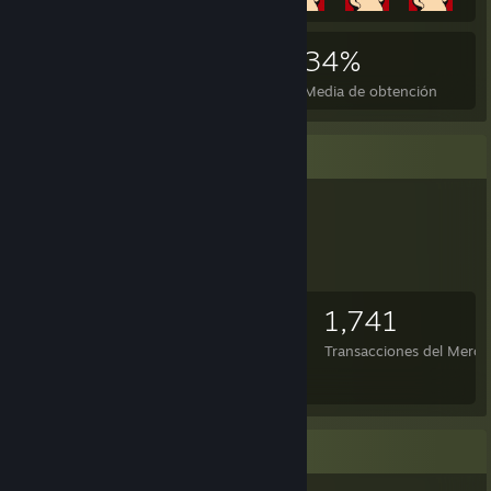
4,514
22
34%
Logros
Juegos completados
Media de obtención
Artículos para intercambiar
2,404
344
1,741
Artículos
Intercambios realizados
Transacciones del Merc
im trade
Colección de juegos