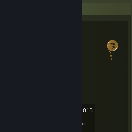
Estadísticas del salien
Saliens de Verano de Steam 2018
Nivel alcanzado
Jefes combatidos
1
0