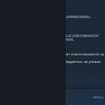
ФАН ГРУППА СВЭМА!
Правила группы:
✔Спам, флуд, капс, мат, мультипостинг в комментариях -
запрещены.
Заметка!
✔ Незнание правил – не освобождает вас от ответственности!
✔ Нарушение правил группы карается баном.
Внимание!
Администрация группы и Steam не несет ответственности за
ваши
действия. Будьте внимательны, не попадайтесь на уловки
мошенников.
GTA V Community
YouTube Channel
Metro Exodus Community
POPULAR DISCUSSIONS
VIEW ALL