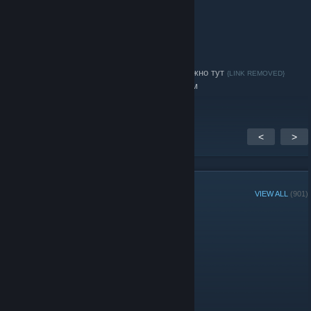
вашему посещению
Archer
Dec 27, 2014 @ 7:31am
Купить дешево или Продать свои игры можно тут
{LINK REMOVED}
Удобный сайт рекомендую всем трейдерам
<
>
GROUP MEMBERS
VIEW ALL
(901)
Administrators