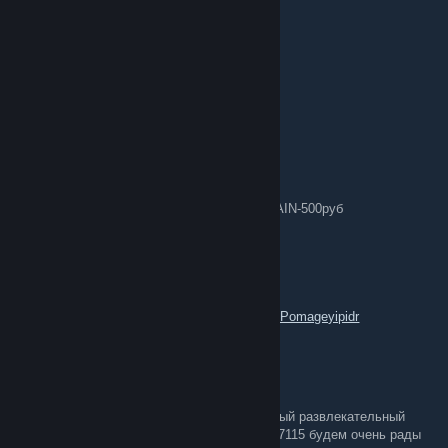
ArgulAndry
Feb 24, 2016 @ 5:48am
35
карт обмен
KernelPanicattack
Sep 16, 2015 @ 10:36am
Продаю ключи для игр steam(оплата qiwi):
METAL GEAR SOLID V: THE PHANTOM PAIN-500руб
Grand Theft Auto V-400руб
Mad Max-500руб
H1Z1-400руб
DayZ-500руб
The Witcher® 3: Wild Hunt-500руб
Обращаться
http://steamcommunity.com/id/Pomageyipidr
BrOd9IgA
Feb 14, 2015 @ 4:30pm
привет всем с 16.02.2015 открывается новый развлекательный
паблик сервер в cs go вот IP:176.9.52.68:27115 будем очень рады