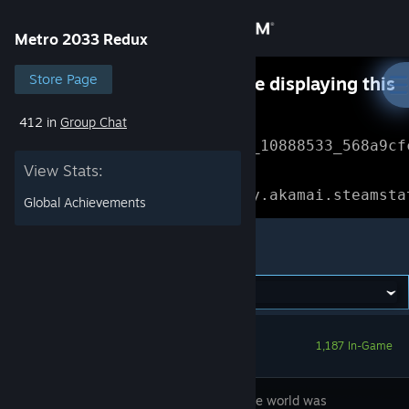
Sign in
Metro 2033 Redux
Store
Store Page
Something went wrong while displaying this
content.
Refresh
412 in
Group Chat
Community
Error Reference: 
Community_10888533_568a9cf
View Stats:
About
Loading chunk 1477 failed.

(missing: https://community.akamai.steamsta
Global Achievements
Support
Metro 2033 Redux
Change language
Get the Steam Mobile App
1,187 In-Game
View desktop website
In 2013 the world was