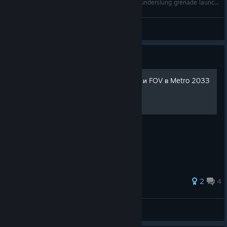
Metro 2033 Redux - How to get the "Medved" underslung grenade launcher
Komo
View videos
Guide
Починка чувствительности и FOV в Metro 2033
Redux
26 ratings
2
4
ˢᵏʸˡᶤᶰᵉ
View all guides