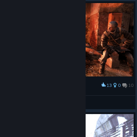
13
0
10
Award
wright
View screenshots