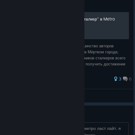
Guide
Получение достижения "Сталкер" в Metro
2033 Redux
Почитал я руководства и понял, что большинство авторов
предлагают вам обнюхивать каждый труп в Мёртвом городе,
собирать всё и вся. Но на самом деле тайников сталкеров всего
12. В данном руководстве я расскажу, как получить достижение
менее, чем за 10 минут
26 ratings
3
6
Markuss
View all guides
помогите пожалуйста
у меня не запускается метро 2033 и метро ласт лайт. я
пробовал все. переустанавливал драйвера