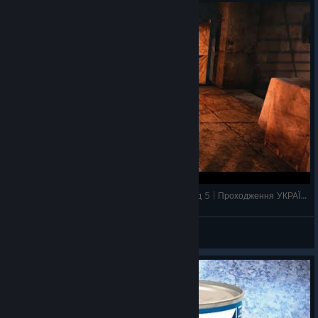
METRO 2033 REDUX. Рівень РИЖСЬКА. Епізод 5 | Проходження УКРАЇНСЬКОЮ 🇺🇦
Турбо Зайчиця
View videos