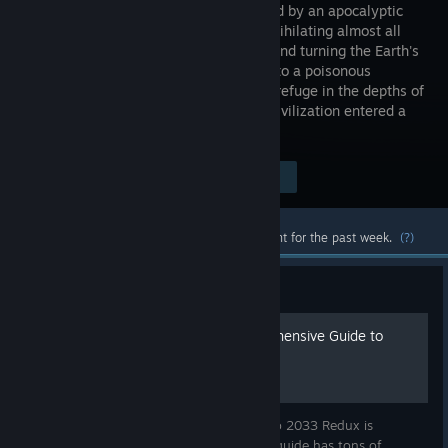
devastated by an apocalyptic
event, annihilating almost all
mankind and turning the Earth's
surface into a poisonous
wasteland. A handful of survivors took refuge in the depths of
the Moscow underground, and human civilization entered a
new Dark Age. The year is 2033.
Visit the Store Page
$19.99
Most popular community and official content for the past week.
(?)
Guide
Enter the Metro: A Comprehensive Guide to
Metro 2033 Redux
Everything you need to know about Metro 2033 Redux is
thoroughy discussed here. (NOTICE: This guide has tons of