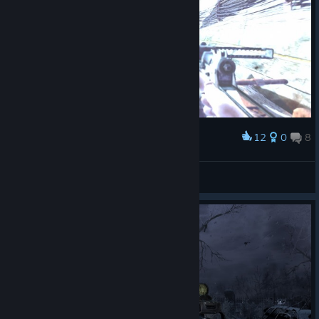
12
0
8
Award
epilepsi geçirtecek cinsten hatta başlatacak
CyHaN_Atalay
View screenshots