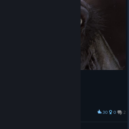
30
0
2
Award
ВАЙ КАКОЙ ДОБРЫЙ, УЛИБКА ДА УЩЕЙ!!
{-_={ALZBEK}=_-}