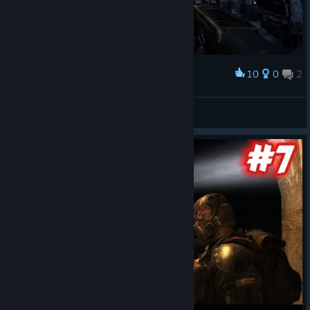
10
0
2
Award
specteX
View screenshots