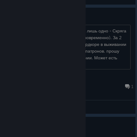
View videos
Достижение Скряга
Получил 48/49 достижений, осталось лишь одно - Скряга
(накопить 1000 золотых патронов одновременно). За 2
полных прохождения на рейнджер хардкоре в выживании
так и не смог накопить 1000 золотых патронов. прошу
заметить что играю именно в выживании. Может есть
какие-то советы? Хотел бы ус�...
x0ren?
20 hours ago
1
General Discussions
6 people found this review helpful
0
2 people found this review funny