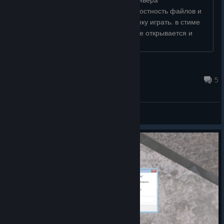
переустанавливал игру проверял целостность файлов и
ничего не помогает. нажимаю на кнопку играть. в стиме
показывает что запущено но ничего не открывается и
через пару секунд опять кнопк�...
kokss
Aug 8 @ 10:56am
5
General Discussions