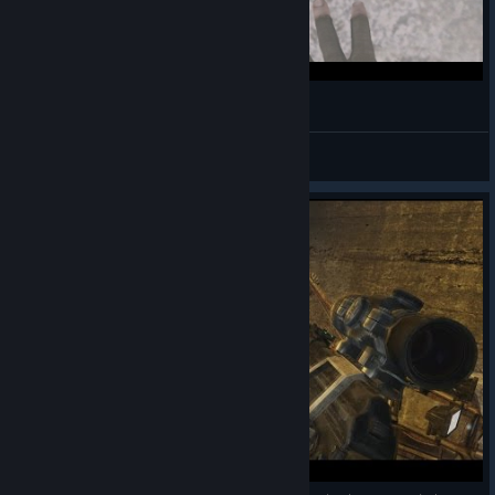
Артём, вылетело!
КрестьянинM0f.
View videos