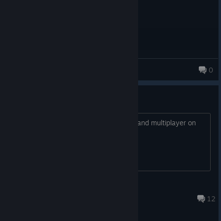
Capitan
0
3 products in account
why is this listed as co op
this game is incorrectly listed as co op and multiplayer on
steam why
unhvghvghkvghk
Jul 16 @ 11:37am
12