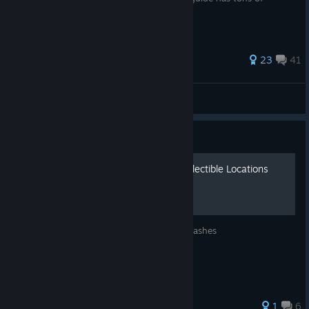
images!)
408 ratings
23
41
Serotonin
View all guides
Guide
Metro 2033 Redux - All Collectible Locations
Metro 2033 Redux - Diary Page, Ranger Stashes
106 ratings
1
6