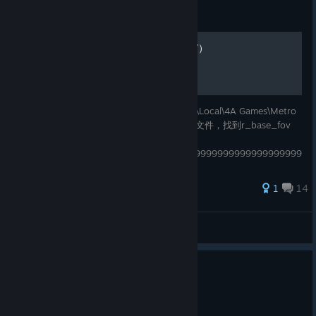
Guide
更改视野FOV（Change FOV）
更改方法：C:\Users\Administrator\AppData\Local\4A Games\Metro
2033\11000010a70c423 用记事本打开CFG文件，找到r_base_fov
把后面的数改成 80 最好
999999999999999999999999999999999999999999999999999
999999999999999999999999999999999999
33 ratings
1
14
LinfengX
View all guides
0
1 person found this review helpful
Recommended
11.0 hrs on record