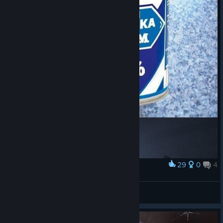
29
0
4
Award
сгущёнка
Mega Gold
View artwork