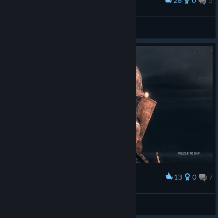
28
0
5
Award
Это намёк ?
SK1ZY
View artwork
13
0
7
Award
Completed
Ace Robot
View screenshots