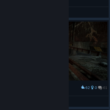
General Discussions
62
0
61
Award
Aelzerax
View screenshots