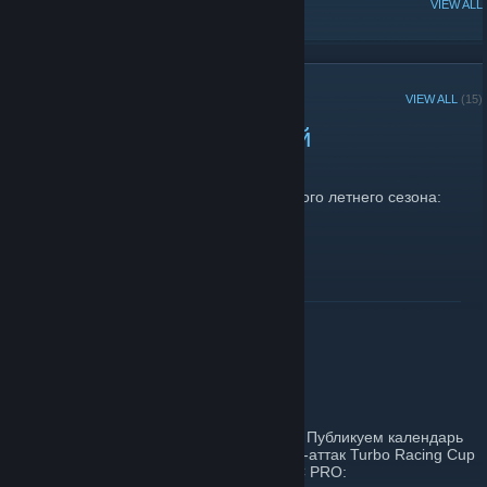
POPULAR DISCUSSIONS
VIEW ALL
RECENT ANNOUNCEMENTS
VIEW ALL
(15)
Верните мне мой 2007ой
June 10, 2024 -
stazavr
| 0 Comments
Архивное видео с закрытия нашего первого летнего сезона:
Лето 2007
READ MORE
Turbo Racing Cup 2022
May 26, 2022 -
stazavr
| 1 Comments
Новый гоночный сезон вот-вот начнется! Публикуем календарь
этапов регулярного Чемпионата по тайм-аттак Turbo Racing Cup
и Чемпионата для опытных пилотов TRC PRO: