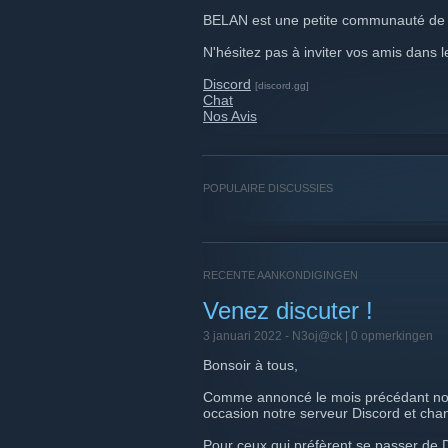
BELAN est une petite communauté de 
N'hésitez pas à inviter vos amis dans l
Discord
[discord.gg]
Chat
Nos Avis
POPULAIRE DISCUSSIES
RECENTE AANKONDIGINGEN
Venez discuter !
3 januari 2022 -
N3oj@ck
| 0 opmerkingen
Bonsoir à tous,
Comme annoncé le mois précédant not
occasion notre serveur Discord et cha
Pour ceux qui préfèrent se passer de Di