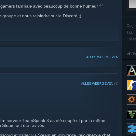
gamers familiale avec beaucoup de bonne humeur ^^
e groupe et nous rejoindre sur le Discord ;)
Opger
Taal
Locat
VER
ALLES WEERGEVEN
ALLES WEERGEVEN
(6)
re serveur TeamSpeak 3 as été coupé et par la même
n Steam ont été ravivés.
scord et parler via Steam en voix/texte, rejoignez-le chat