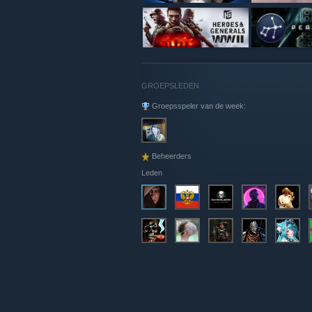
GROEPSLEDEN
Groepsspeler van de week:
Beheerders
Leden