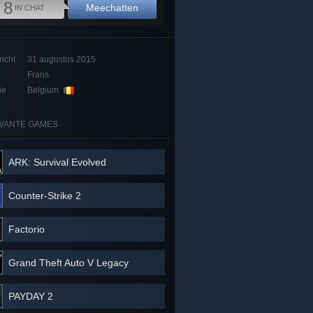
8
Meechatten
IN CHAT
icht
31 augustus 2015
Frans
ie
Belgium
WANTE GAMES
ARK: Survival Evolved
Counter-Strike 2
Factorio
Grand Theft Auto V Legacy
PAYDAY 2