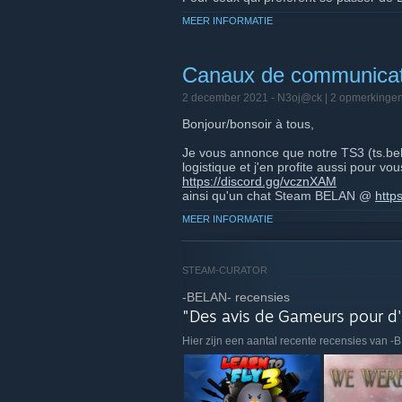
Steam du groupe via le lien suivant :
MEER INFORMATIE
https://s.team/chat/SGmzOGfj
(ou via 
Pour ceux qui sont intéressés de rejoind
https://discord.gg/vcznXAM
Canaux de communica
2 december 2021 -
N3oj@ck
| 2 opmerkinge
Un très bon début d'année à tous de l
Bonjour/bonsoir à tous,
Je vous annonce que notre TS3 (ts.be
logistique et j'en profite aussi pour 
https://discord.gg/vcznXAM
ainsi qu'un chat Steam BELAN @
http
Tout deux avec au choix texte et vocal.
MEER INFORMATIE
Bon jeu à tous,
Prenez soin de vous
STEAM-CURATOR
-BELAN- recensies
Nj
l'admin sans maison et qui vis confiné
"Des avis de Gameurs pour d'
Hier zijn een aantal recente recensies van 