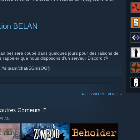
la page du groupe).
re sur le Discord, vous pouvez le faire via le lien suivant :
tion BELAN
n
a part de l'équipe BELAN
lan.be) sera coupé dans quelques jours pour des raisons de
vous rappeler que nous disposons d'un serveur Discord @
s://s.team/chat/SGmzOGfj
ALLES WEERGEVEN
(15)
 depuis mars 2020.
autres Gameurs !"
-BELAN-