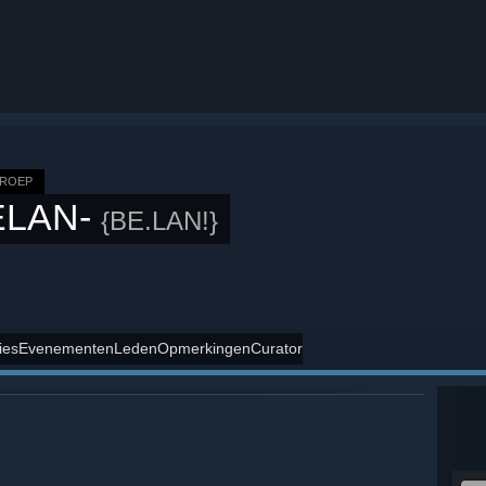
GROEP
ELAN-
{BE.LAN!}
ies
Evenementen
Leden
Opmerkingen
Curator