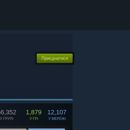
Приєднатися
66,352
1,879
12,107
У ГРУПІ
У ГРІ
У МЕРЕЖІ