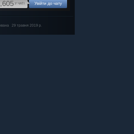
,605
Увійти до чату
У ЧАТІ
ована
29 травня 2019 р.