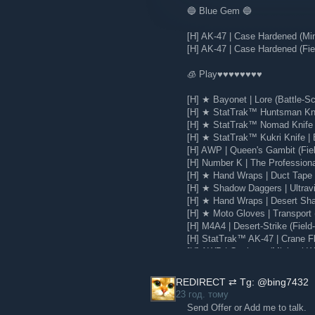
🔵 Blue Gem 🔵
Читати допис у блозі Steam
[H] AK-47 | Case Hardened (Mi
[H] AK-47 | Case Hardened (Fie
🧊 Play♥♥♥♥♥♥♥♥
[H] ★ Bayonet | Lore (Battle-Sc
[H] ★ StatTrak™ Huntsman Knif
[H] ★ StatTrak™ Nomad Knife |
[H] ★ StatTrak™ Kukri Knife | 
[H] AWP | Queen's Gambit (Fie
[H] Number K | The Profession
[H] ★ Hand Wraps | Duct Tape (
[H] ★ Shadow Daggers | Ultravio
[H] ★ Hand Wraps | Desert Sha
[H] ★ Moto Gloves | Transport 
[H] M4A4 | Desert-Strike (Field
[H] StatTrak™ AK-47 | Crane Fli
[H] AWP | Corticera (Minimal W
Головне в цьому оновленні:
[H] Glock-18 | Water Elemental
Почніть переглядати чергу знахі
REDIRECT ⇄ Tg: @bing7432
Простіший вигляд основної інф
23 год. тому
вона.
Send Offer or Add me to talk.