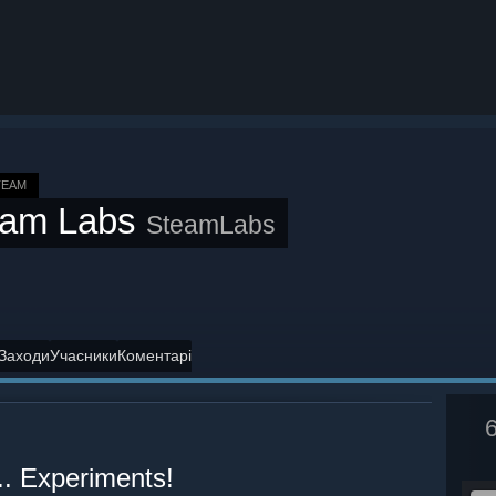
TEAM
eam Labs
SteamLabs
Заходи
Учасники
Коментарі
.. Experiments!