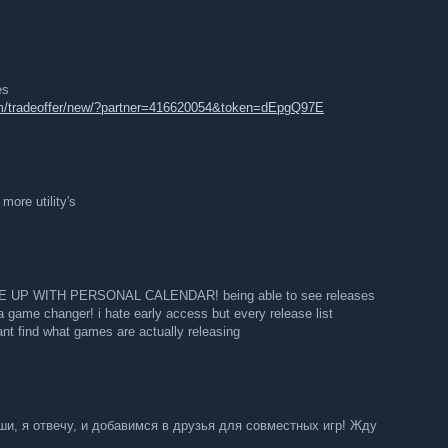
нти, пов’язані з пошуком ігор, відео, машинним
 думку, з нетерпінням чекає на них? Усі.
es
m/tradeoffer/new/?partner=416620054&token=dEpgQ97E
бувати, поділитися чи проаналізувати нові потенційні
х залишити, а яких варто позбутися. Поділіться своїм
рами, які працюють над цими функціями, і допоможіть нам
орінці лабораторій Steam
або залиште свій відгук в
more utility's
P WITH PERSONAL CALENDAR! being able to see releases
a game changer! i hate early access but every release list
nt find what games are actually releasing
и, я отвечу, и добавимся в друзья для совместных игр! Жду