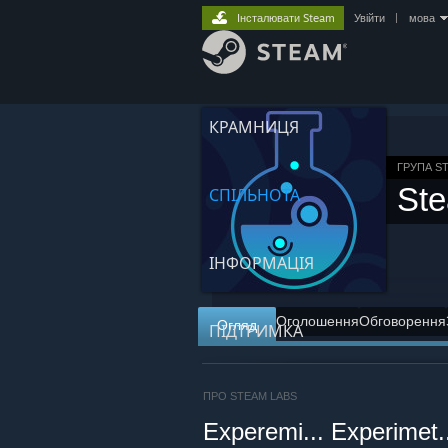
Інсталювати Steam
Увійти
|
мова
КРАМНИЦЯ
ГРУПА S
St
СПІЛЬНОТА
ІНФОРМАЦІЯ
Оголошення
Обговорення
Огляд
ПІДТРИМКА
ПРО STEAM LABS
Experemi... Experimet.