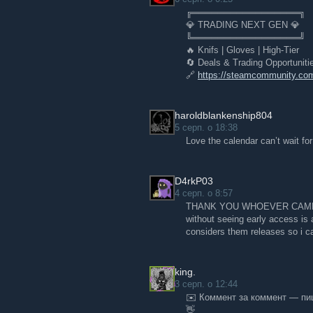
╔═════════════════╗
💎 TRADING NEXT GEN 💎
Про лабораторії Steam
╚═════════════════╝
Щороку ми проводимо нові експериме
🔥 Knifs | Gloves | High-Tier
навчанням тощо. Знаєте, хто, на нашу
🔄 Deals & Trading Opportuniti
🔗
https://steamcommunity.co
У лабораторіях Steam ви можете спро
функції, поки ми вирішуємо, які з ни
відгуком з розробниками та дизайне
творити майбутнє Steam.
haroldblankenship804
5 серп. о 18:38
Перегляньте всі експерименти на
ст
Love the calendar can’t wait for 
обговореннях групи Steam Labs
.
D4rkP03
4 серп. о 8:57
THANK YOU WHOEVER CAME U
without seeing early access is 
considers them releases so i ca
king.
3 серп. о 12:44
✉️ Коммент за коммент — пиш
👋