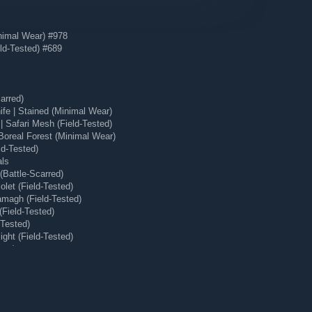
nimal Wear) #978
ld-Tested) #689
arred)
e | Stained (Minimal Wear)
 Safari Mesh (Field-Tested)
Boreal Forest (Minimal Wear)
ld-Tested)
als
Battle-Scarred)
let (Field-Tested)
magh (Field-Tested)
(Field-Tested)
-Tested)
ght (Field-Tested)
ear)
 (Minimal Wear)
док зі сторінки, на якій ви знаходитесь.
ормації про кожну гру, щоб ви одразу зрозуміли, про що