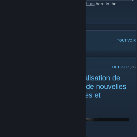
development
, then
share your feedback with us
here in the
discussions.
Steam Labs
DISCUSSIONS POPULAIRES
TOUT VOIR
ANNONCES RÉCENTES
TOUT VOIR
(24)
Publication de la personnalisation de
l'expérience d'achat avec de nouvelles
pages pour les tags, genres et
catégories
7 septembre 2022 -
Alden
| 55 commentaires
EN SAVOIR PLUS