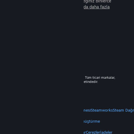
arkadaşla beraber oynayabileceğiniz binlerce
oyunu keşfedin.
Steam hakkında daha fazla
bilgi edinin.
© 2026 Valve Corporation. Tüm hakları saklıdır. Tüm ticari markalar,
ABD ve diğer ülkelerde ilgili sahiplerinin mülkiyetindedir.
Geçerli yerlerde fiyatlara KDV dâhildir.
Mobil Uygulamaları Edin
STEAM
Steam Hakkında
Steam Abonelik Sözleşmesi
Steamworks
Steam Dağı
VALVE
Valve Hakkında
Kariyer
Donanım
Geri Dönüştürme
YASAL
Gizlilik
Erişilebilirlik
Bildirimler ve Politikalar
Çerezler
İadeler