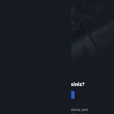
Steam'de yeni misiniz?
Hesap oluştur
Ücretsiz ve kolaydır. Milyonlarca yeni