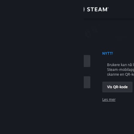
Logg inn
Butikk
ing
Samfunn
 KONTONAVN
NYTT!
Om
Brukere kan nå 
Steam-mobilapp
Kundestøtte
skanne en QR-k
Vis QR-kode
Bytt språk
Les mer
Skaff deg Steam-appen på mobil
Logg inn
Vis skrivebordsversjon
Hjelp, jeg kan ikke logge inn