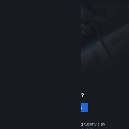
Ny på Steam?
Opprett en konto
Det er gratis og enkelt. Oppdag tusenvis av