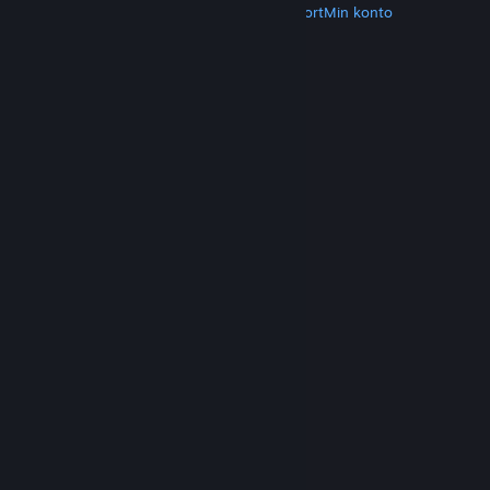
Hent Steam
Hent mobilapps
Kundesupport
Min konto
© Valve Corporation. Alle rettigheder forbeholdes.
Alle varemærker tilhører deres respektive
indehavere i USA og andre lande.
Fortrolighedspolitik
|
Juridisk
|
Tilgængelighed
|
Steam-abonnentaftale
|
Refunderinger
|
Cookies