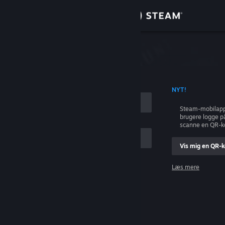
Log på
Butik
Fællesskab
ONTONAVN
NYT!
Om
Steam-mobilapp
brugere logge p
Support
scanne en QR-k
Vis mig en QR-
Skift sprog
Læs mere
Hent Steam-mobilappen
Log på
Vis desktop-webside
Hjælp, jeg kan ikke logge på