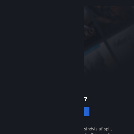
Ny på Steam?
Opret en konto
Det er gratis og nemt. Opdag tusindvis af spil,