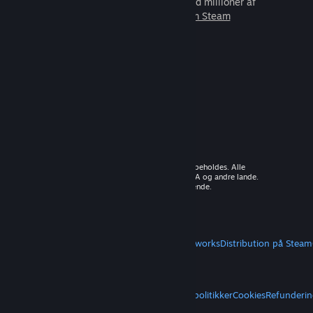
som du kan spille sammen med millioner af
nye venner.
Lær mere om Steam
© 2026 Valve Corporation. Alle rettigheder forbeholdes. Alle
varemærker tilhører deres respektive ejere i USA og andre lande.
Moms inkluderet i alle priser, hvor det er gældende.
Hent mobilapps
STEAM
Om Steam
Steam-abonnentaftale
Steamworks
Distribution på Steam
VALVE
Om Valve
Karriere
Hardware
Genbrug
JURIDISK
Privatliv
Tilgængelighed
Meddelelser og politikker
Cookies
Refunderin
MERE