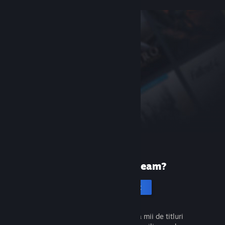
Prima dată pe Steam?
Creează un cont
Este gratuit și ușor. Descoperă mii de titluri